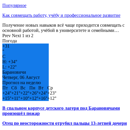
Популярное
Как совмещать работу, учёбу и профессиональное развитие
Получение новых навыков всё чаще приходится совмещать с
основной работой, учёбой в университете и семейными…
Prev
Next
1 из 2
Погода
+
31
°
C
H:
+
34°
L:
+
22°
Барановичи
Четверг, 06 Август
Прогноз на неделю
Пт
Сб
Вс
Пн
Вт
Ср
+
24°
+
21°
+
22°
+
26°
+
24°
+
23°
+
15°
+
11°
+
10°
+
12°
+
16°
+
12°
В спальном корпусе детского лагеря под Барановичами
произошёл пожар
Отец по неосторожности отрубил пальцы 13-летней дочери