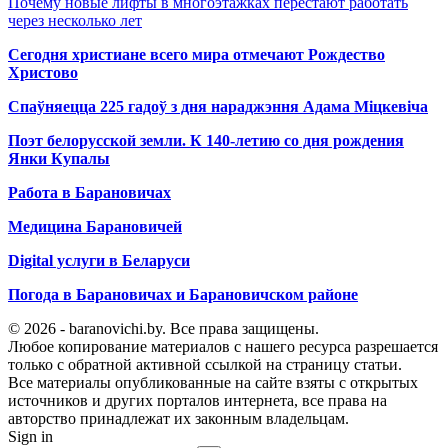
Почему новые лифты в многоэтажках перестают работать
через несколько лет
Сегодня христиане всего мира отмечают Рождество
Христово
Спаўняецца 225 гадоў з дня нараджэння Адама Міцкевіча
Поэт белорусской земли. К 140-летию со дня рождения
Янки Купалы
Работа в Барановичах
Медицина Барановичей
Digital услуги в Беларуси
Погода в Барановичах и Барановичском районе
© 2026 - baranovichi.by. Все права защищены.
Любое копирование материалов с нашего ресурса разрешается
только с обратной активной ссылкой на страницу статьи.
Все материалы опубликованные на сайте взяты с открытых
источников и других порталов интернета, все права на
авторство принадлежат их законным владельцам.
Sign in