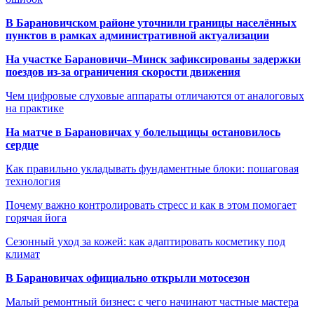
В Барановичском районе уточнили границы населённых
пунктов в рамках административной актуализации
На участке Барановичи–Минск зафиксированы задержки
поездов из-за ограничения скорости движения
Чем цифровые слуховые аппараты отличаются от аналоговых
на практике
На матче в Барановичах у болельщицы остановилось
сердце
Как правильно укладывать фундаментные блоки: пошаговая
технология
Почему важно контролировать стресс и как в этом помогает
горячая йога
Сезонный уход за кожей: как адаптировать косметику под
климат
В Барановичах официально открыли мотосезон
Малый ремонтный бизнес: с чего начинают частные мастера