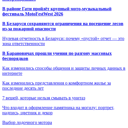
В районе Гати пройдёт крупный мото-музыкальный
фестиваль MotoFestWest 2026
В Беларуси сохраняются ограничения на посещение лесов
из-за пожарной опасности
Нулевая отчетность в Беларуси: почему «пустой» отчет — это
зона ответственности
В Барановичах прошли учения по разгону массовых
беспорядков
Как изменились способы общения и защиты личных данных в
интернете
Как изменились представления о комфортном жилье за
последние десять лет
7 вещей, которые нельзя смывать в унитаз
Что входит в оформление памятника на могилу: портрет,
надпись, цветник и декор
Выбор лодочного мотора