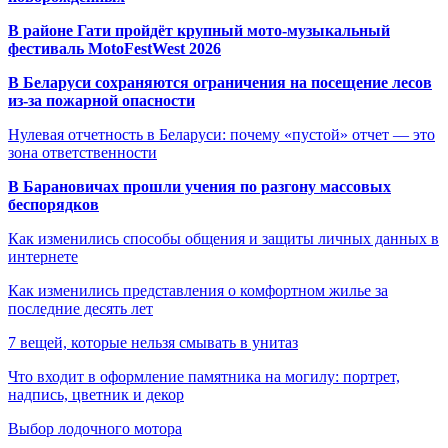
В районе Гати пройдёт крупный мото-музыкальный
фестиваль MotoFestWest 2026
В Беларуси сохраняются ограничения на посещение лесов
из-за пожарной опасности
Нулевая отчетность в Беларуси: почему «пустой» отчет — это
зона ответственности
В Барановичах прошли учения по разгону массовых
беспорядков
Как изменились способы общения и защиты личных данных в
интернете
Как изменились представления о комфортном жилье за
последние десять лет
7 вещей, которые нельзя смывать в унитаз
Что входит в оформление памятника на могилу: портрет,
надпись, цветник и декор
Выбор лодочного мотора