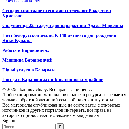
через несколько лет
Сегодня христиане всего мира отмечают Рождество
Христово
Спаўняецца 225 гадоў з дня нараджэння Адама Міцкевіча
Поэт белорусской земли. К 140-летию со дня рождения
Янки Купалы
Работа в Барановичах
Медицина Барановичей
Digital услуги в Беларуси
Погода в Барановичах и Барановичском районе
© 2026 - baranovichi.by. Все права защищены.
Любое копирование материалов с нашего ресурса разрешается
только с обратной активной ссылкой на страницу статьи.
Все материалы опубликованные на сайте взяты с открытых
источников и других порталов интернета, все права на
авторство принадлежат их законным владельцам.
Sign in