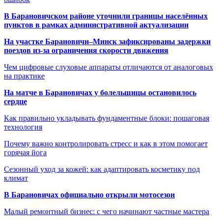
В Барановичском районе уточнили границы населённых
пунктов в рамках административной актуализации
На участке Барановичи–Минск зафиксированы задержки
поездов из-за ограничения скорости движения
Чем цифровые слуховые аппараты отличаются от аналоговых
на практике
На матче в Барановичах у болельщицы остановилось
сердце
Как правильно укладывать фундаментные блоки: пошаговая
технология
Почему важно контролировать стресс и как в этом помогает
горячая йога
Сезонный уход за кожей: как адаптировать косметику под
климат
В Барановичах официально открыли мотосезон
Малый ремонтный бизнес: с чего начинают частные мастера