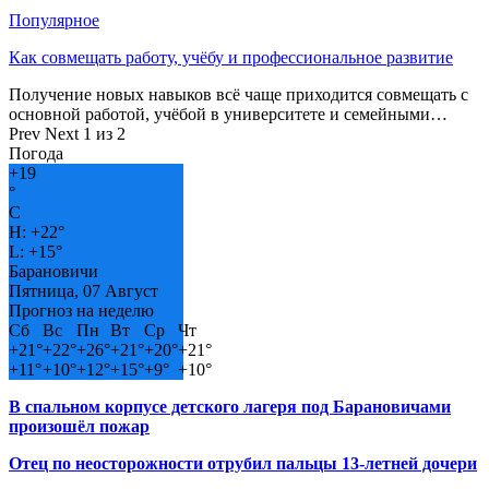
Популярное
Как совмещать работу, учёбу и профессиональное развитие
Получение новых навыков всё чаще приходится совмещать с
основной работой, учёбой в университете и семейными…
Prev
Next
1 из 2
Погода
+
19
°
C
H:
+
22°
L:
+
15°
Барановичи
Пятница, 07 Август
Прогноз на неделю
Сб
Вс
Пн
Вт
Ср
Чт
+
21°
+
22°
+
26°
+
21°
+
20°
+
21°
+
11°
+
10°
+
12°
+
15°
+
9°
+
10°
В спальном корпусе детского лагеря под Барановичами
произошёл пожар
Отец по неосторожности отрубил пальцы 13-летней дочери