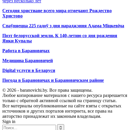
через несколько лет
Сегодня христиане всего мира отмечают Рождество
Христово
Спаўняецца 225 гадоў з дня нараджэння Адама Міцкевіча
Поэт белорусской земли. К 140-летию со дня рождения
Янки Купалы
Работа в Барановичах
Медицина Барановичей
Digital услуги в Беларуси
Погода в Барановичах и Барановичском районе
© 2026 - baranovichi.by. Все права защищены.
Любое копирование материалов с нашего ресурса разрешается
только с обратной активной ссылкой на страницу статьи.
Все материалы опубликованные на сайте взяты с открытых
источников и других порталов интернета, все права на
авторство принадлежат их законным владельцам.
Sign in