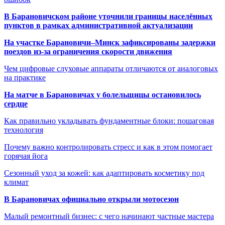
В Барановичском районе уточнили границы населённых
пунктов в рамках административной актуализации
На участке Барановичи–Минск зафиксированы задержки
поездов из-за ограничения скорости движения
Чем цифровые слуховые аппараты отличаются от аналоговых
на практике
На матче в Барановичах у болельщицы остановилось
сердце
Как правильно укладывать фундаментные блоки: пошаговая
технология
Почему важно контролировать стресс и как в этом помогает
горячая йога
Сезонный уход за кожей: как адаптировать косметику под
климат
В Барановичах официально открыли мотосезон
Малый ремонтный бизнес: с чего начинают частные мастера