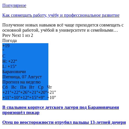
Популярное
Как совмещать работу, учёбу и профессиональное развитие
Получение новых навыков всё чаще приходится совмещать с
основной работой, учёбой в университете и семейными…
Prev
Next
1 из 2
Погода
+
19
°
C
H:
+
22°
L:
+
15°
Барановичи
Пятница, 07 Август
Прогноз на неделю
Сб
Вс
Пн
Вт
Ср
Чт
+
21°
+
22°
+
26°
+
21°
+
20°
+
21°
+
11°
+
10°
+
12°
+
15°
+
9°
+
10°
В спальном корпусе детского лагеря под Барановичами
произошёл пожар
Отец по неосторожности отрубил пальцы 13-летней дочери