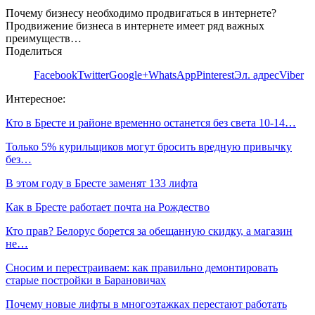
Почему бизнесу необходимо продвигаться в интернете?
Продвижение бизнеса в интернете имеет ряд важных
преимуществ…
Поделиться
Facebook
Twitter
Google+
WhatsApp
Pinterest
Эл. адрес
Viber
Интересное:
Кто в Бресте и районе временно останется без света 10-14…
Только 5% курильщиков могут бросить вредную привычку
без…
В этом году в Бресте заменят 133 лифта
Как в Бресте работает почта на Рождество
Кто прав? Белорус борется за обещанную скидку, а магазин
не…
Сносим и перестраиваем: как правильно демонтировать
старые постройки в Барановичах
Почему новые лифты в многоэтажках перестают работать