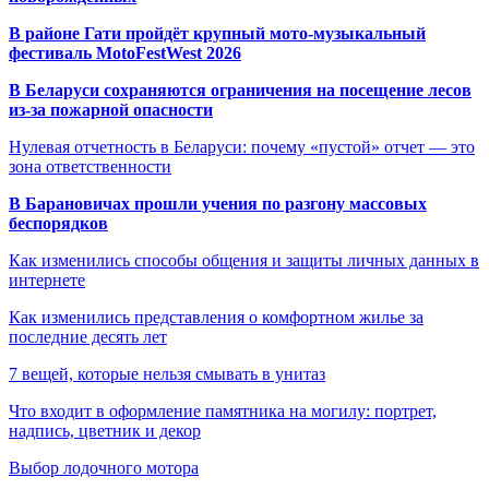
В районе Гати пройдёт крупный мото-музыкальный
фестиваль MotoFestWest 2026
В Беларуси сохраняются ограничения на посещение лесов
из-за пожарной опасности
Нулевая отчетность в Беларуси: почему «пустой» отчет — это
зона ответственности
В Барановичах прошли учения по разгону массовых
беспорядков
Как изменились способы общения и защиты личных данных в
интернете
Как изменились представления о комфортном жилье за
последние десять лет
7 вещей, которые нельзя смывать в унитаз
Что входит в оформление памятника на могилу: портрет,
надпись, цветник и декор
Выбор лодочного мотора