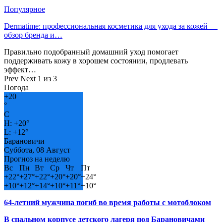
Популярное
Dermatime: профессиональная косметика для ухода за кожей —
обзор бренда и…
Правильно подобранный домашний уход помогает
поддерживать кожу в хорошем состоянии, продлевать
эффект…
Prev
Next
1 из 3
Погода
+
20
°
C
H:
+
20°
L:
+
12°
Барановичи
Суббота, 08 Август
Прогноз на неделю
Вс
Пн
Вт
Ср
Чт
Пт
+
22°
+
27°
+
22°
+
20°
+
20°
+
24°
+
10°
+
12°
+
14°
+
10°
+
11°
+
10°
64-летний мужчина погиб во время работы с мотоблоком
В спальном корпусе детского лагеря под Барановичами