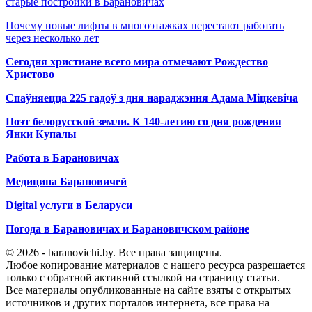
старые постройки в Барановичах
Почему новые лифты в многоэтажках перестают работать
через несколько лет
Сегодня христиане всего мира отмечают Рождество
Христово
Спаўняецца 225 гадоў з дня нараджэння Адама Міцкевіча
Поэт белорусской земли. К 140-летию со дня рождения
Янки Купалы
Работа в Барановичах
Медицина Барановичей
Digital услуги в Беларуси
Погода в Барановичах и Барановичском районе
© 2026 - baranovichi.by. Все права защищены.
Любое копирование материалов с нашего ресурса разрешается
только с обратной активной ссылкой на страницу статьи.
Все материалы опубликованные на сайте взяты с открытых
источников и других порталов интернета, все права на