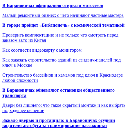
В Барановичах официально открыли мотосезон
Малый ремонтный бизнес: с чего начинают частные мастера
В городе пройдет «Библионочь» с космической тематикой
Проверить комплектацию и не только: что смотреть перед
заказом авто из Китая
Как соотнести видеокарту с монитором
Как заказать строительство зданий из сэндвич-панелей под
ключ в Москве
Строительство бассейнов и хамамов под ключ в Краснодаре
любой сложности
В Барановичах обновляют остановки общественного
транспорта
Двери без лишнего: что такое скрытый монтаж и как выбрать
подходящее решение
Зажало дверью и протащило: в Барановичах осудили
водителя автобуса за травмирование пассажирки