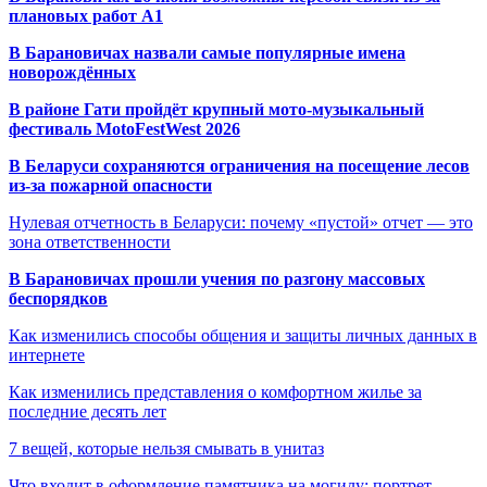
плановых работ A1
В Барановичах назвали самые популярные имена
новорождённых
В районе Гати пройдёт крупный мото-музыкальный
фестиваль MotoFestWest 2026
В Беларуси сохраняются ограничения на посещение лесов
из-за пожарной опасности
Нулевая отчетность в Беларуси: почему «пустой» отчет — это
зона ответственности
В Барановичах прошли учения по разгону массовых
беспорядков
Как изменились способы общения и защиты личных данных в
интернете
Как изменились представления о комфортном жилье за
последние десять лет
7 вещей, которые нельзя смывать в унитаз
Что входит в оформление памятника на могилу: портрет,