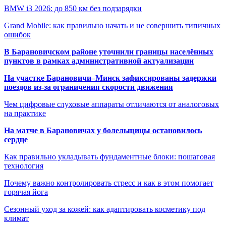
BMW i3 2026: до 850 км без подзарядки
Grand Mobile: как правильно начать и не совершить типичных
ошибок
В Барановичском районе уточнили границы населённых
пунктов в рамках административной актуализации
На участке Барановичи–Минск зафиксированы задержки
поездов из-за ограничения скорости движения
Чем цифровые слуховые аппараты отличаются от аналоговых
на практике
На матче в Барановичах у болельщицы остановилось
сердце
Как правильно укладывать фундаментные блоки: пошаговая
технология
Почему важно контролировать стресс и как в этом помогает
горячая йога
Сезонный уход за кожей: как адаптировать косметику под
климат