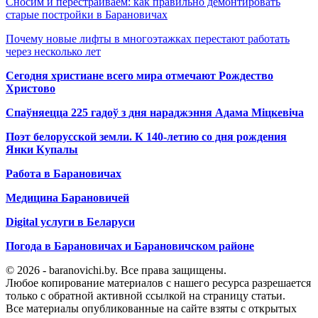
Сносим и перестраиваем: как правильно демонтировать
старые постройки в Барановичах
Почему новые лифты в многоэтажках перестают работать
через несколько лет
Сегодня христиане всего мира отмечают Рождество
Христово
Спаўняецца 225 гадоў з дня нараджэння Адама Міцкевіча
Поэт белорусской земли. К 140-летию со дня рождения
Янки Купалы
Работа в Барановичах
Медицина Барановичей
Digital услуги в Беларуси
Погода в Барановичах и Барановичском районе
© 2026 - baranovichi.by. Все права защищены.
Любое копирование материалов с нашего ресурса разрешается
только с обратной активной ссылкой на страницу статьи.
Все материалы опубликованные на сайте взяты с открытых