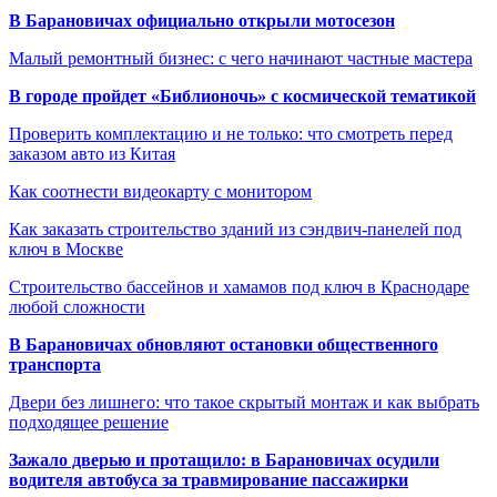
В Барановичах официально открыли мотосезон
Малый ремонтный бизнес: с чего начинают частные мастера
В городе пройдет «Библионочь» с космической тематикой
Проверить комплектацию и не только: что смотреть перед
заказом авто из Китая
Как соотнести видеокарту с монитором
Как заказать строительство зданий из сэндвич-панелей под
ключ в Москве
Строительство бассейнов и хамамов под ключ в Краснодаре
любой сложности
В Барановичах обновляют остановки общественного
транспорта
Двери без лишнего: что такое скрытый монтаж и как выбрать
подходящее решение
Зажало дверью и протащило: в Барановичах осудили
водителя автобуса за травмирование пассажирки