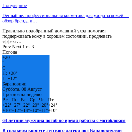
Популярное
Dermatime: профессиональная косметика для ухода за кожей —
обзор бренда и…
Правильно подобранный домашний уход помогает
поддерживать кожу в хорошем состоянии, продлевать
эффект…
Prev
Next
1 из 3
Погода
+
20
°
C
H:
+
20°
L:
+
12°
Барановичи
Суббота, 08 Август
Прогноз на неделю
Вс
Пн
Вт
Ср
Чт
Пт
+
22°
+
27°
+
22°
+
20°
+
20°
+
24°
+
10°
+
12°
+
14°
+
10°
+
11°
+
10°
64-летний мужчина погиб во время работы с мотоблоком
В спальном корпусе детского лагеря под Барановичами