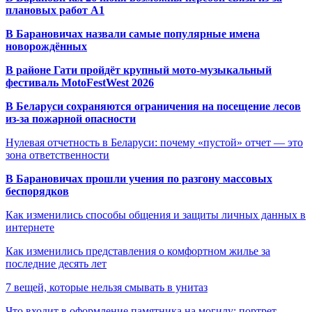
плановых работ A1
В Барановичах назвали самые популярные имена
новорождённых
В районе Гати пройдёт крупный мото-музыкальный
фестиваль MotoFestWest 2026
В Беларуси сохраняются ограничения на посещение лесов
из-за пожарной опасности
Нулевая отчетность в Беларуси: почему «пустой» отчет — это
зона ответственности
В Барановичах прошли учения по разгону массовых
беспорядков
Как изменились способы общения и защиты личных данных в
интернете
Как изменились представления о комфортном жилье за
последние десять лет
7 вещей, которые нельзя смывать в унитаз
Что входит в оформление памятника на могилу: портрет,