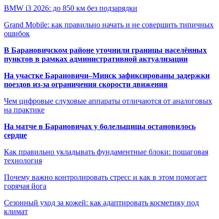
BMW i3 2026: до 850 км без подзарядки
Grand Mobile: как правильно начать и не совершить типичных
ошибок
В Барановичском районе уточнили границы населённых
пунктов в рамках административной актуализации
На участке Барановичи–Минск зафиксированы задержки
поездов из-за ограничения скорости движения
Чем цифровые слуховые аппараты отличаются от аналоговых
на практике
На матче в Барановичах у болельщицы остановилось
сердце
Как правильно укладывать фундаментные блоки: пошаговая
технология
Почему важно контролировать стресс и как в этом помогает
горячая йога
Сезонный уход за кожей: как адаптировать косметику под
климат