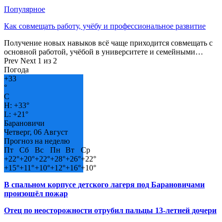
Популярное
Как совмещать работу, учёбу и профессиональное развитие
Получение новых навыков всё чаще приходится совмещать с
основной работой, учёбой в университете и семейными…
Prev
Next
1 из 2
Погода
+
33
°
C
H:
+
33°
L:
+
21°
Барановичи
Четверг, 06 Август
Прогноз на неделю
Пт
Сб
Вс
Пн
Вт
Ср
+
22°
+
20°
+
22°
+
28°
+
26°
+
22°
+
15°
+
11°
+
10°
+
12°
+
16°
+
10°
В спальном корпусе детского лагеря под Барановичами
произошёл пожар
Отец по неосторожности отрубил пальцы 13-летней дочери