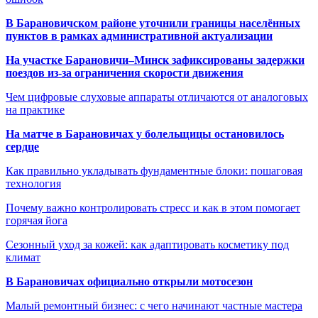
В Барановичском районе уточнили границы населённых
пунктов в рамках административной актуализации
На участке Барановичи–Минск зафиксированы задержки
поездов из-за ограничения скорости движения
Чем цифровые слуховые аппараты отличаются от аналоговых
на практике
На матче в Барановичах у болельщицы остановилось
сердце
Как правильно укладывать фундаментные блоки: пошаговая
технология
Почему важно контролировать стресс и как в этом помогает
горячая йога
Сезонный уход за кожей: как адаптировать косметику под
климат
В Барановичах официально открыли мотосезон
Малый ремонтный бизнес: с чего начинают частные мастера