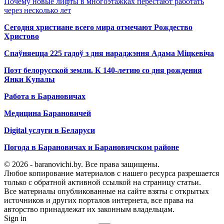
Почему новые лифты в многоэтажках перестают работать
через несколько лет
Сегодня христиане всего мира отмечают Рождество
Христово
Спаўняецца 225 гадоў з дня нараджэння Адама Міцкевіча
Поэт белорусской земли. К 140-летию со дня рождения
Янки Купалы
Работа в Барановичах
Медицина Барановичей
Digital услуги в Беларуси
Погода в Барановичах и Барановичском районе
© 2026 - baranovichi.by. Все права защищены.
Любое копирование материалов с нашего ресурса разрешается
только с обратной активной ссылкой на страницу статьи.
Все материалы опубликованные на сайте взяты с открытых
источников и других порталов интернета, все права на
авторство принадлежат их законным владельцам.
Sign in