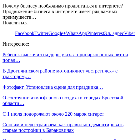
Почему бизнесу необходимо продвигаться в интернете?
Продвижение бизнеса в интернете имеет ряд важных
преимуществ…
Поделиться
Facebook
Twitter
Google+
WhatsApp
Pinterest
Эл. адрес
Viber
Интересное:
Ребенок выскочил на дорогу из-за припаркованных авто и
попал…
В Дрогичинском районе мотоциклист «встретился» с
трактором,…
Фотофакт. Установлена сцена для праздника…
О состоянии атмосферного воздуха в городах Брестской
области…
С 1 июля подорожают около 220 марок сигарет
Сносим и перестраиваем: как правильно демонтировать
старые постройки в Барановичах