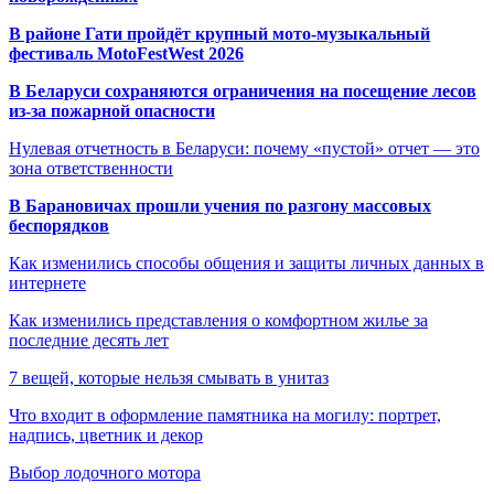
В районе Гати пройдёт крупный мото-музыкальный
фестиваль MotoFestWest 2026
В Беларуси сохраняются ограничения на посещение лесов
из-за пожарной опасности
Нулевая отчетность в Беларуси: почему «пустой» отчет — это
зона ответственности
В Барановичах прошли учения по разгону массовых
беспорядков
Как изменились способы общения и защиты личных данных в
интернете
Как изменились представления о комфортном жилье за
последние десять лет
7 вещей, которые нельзя смывать в унитаз
Что входит в оформление памятника на могилу: портрет,
надпись, цветник и декор
Выбор лодочного мотора