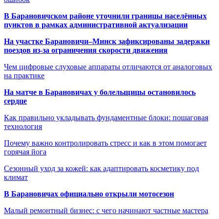
В Барановичском районе уточнили границы населённых
пунктов в рамках административной актуализации
На участке Барановичи–Минск зафиксированы задержки
поездов из-за ограничения скорости движения
Чем цифровые слуховые аппараты отличаются от аналоговых
на практике
На матче в Барановичах у болельщицы остановилось
сердце
Как правильно укладывать фундаментные блоки: пошаговая
технология
Почему важно контролировать стресс и как в этом помогает
горячая йога
Сезонный уход за кожей: как адаптировать косметику под
климат
В Барановичах официально открыли мотосезон
Малый ремонтный бизнес: с чего начинают частные мастера