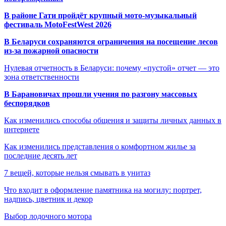
В районе Гати пройдёт крупный мото-музыкальный
фестиваль MotoFestWest 2026
В Беларуси сохраняются ограничения на посещение лесов
из-за пожарной опасности
Нулевая отчетность в Беларуси: почему «пустой» отчет — это
зона ответственности
В Барановичах прошли учения по разгону массовых
беспорядков
Как изменились способы общения и защиты личных данных в
интернете
Как изменились представления о комфортном жилье за
последние десять лет
7 вещей, которые нельзя смывать в унитаз
Что входит в оформление памятника на могилу: портрет,
надпись, цветник и декор
Выбор лодочного мотора