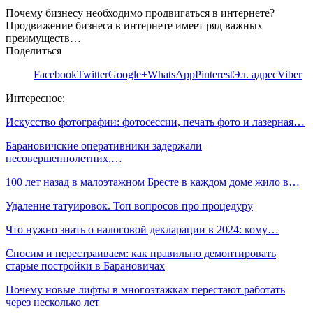
Почему бизнесу необходимо продвигаться в интернете?
Продвижение бизнеса в интернете имеет ряд важных
преимуществ…
Поделиться
Facebook
Twitter
Google+
WhatsApp
Pinterest
Эл. адрес
Viber
Интересное:
Искусство фотографии: фотосессии, печать фото и лазерная…
Барановичские оперативники задержали
несовершеннолетних,…
100 лет назад в малоэтажном Бресте в каждом доме жило в…
Удаление татуировок. Топ вопросов про процедуру
Что нужно знать о налоговой декларации в 2024: кому…
Сносим и перестраиваем: как правильно демонтировать
старые постройки в Барановичах
Почему новые лифты в многоэтажках перестают работать
через несколько лет