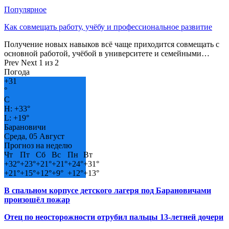
Популярное
Как совмещать работу, учёбу и профессиональное развитие
Получение новых навыков всё чаще приходится совмещать с
основной работой, учёбой в университете и семейными…
Prev
Next
1 из 2
Погода
+
31
°
C
H:
+
33°
L:
+
19°
Барановичи
Среда, 05 Август
Прогноз на неделю
Чт
Пт
Сб
Вс
Пн
Вт
+
32°
+
23°
+
21°
+
21°
+
24°
+
31°
+
21°
+
15°
+
12°
+
9°
+
12°
+
13°
В спальном корпусе детского лагеря под Барановичами
произошёл пожар
Отец по неосторожности отрубил пальцы 13-летней дочери