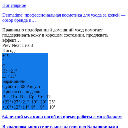
Популярное
Dermatime: профессиональная косметика для ухода за кожей —
обзор бренда и…
Правильно подобранный домашний уход помогает
поддерживать кожу в хорошем состоянии, продлевать
эффект…
Prev
Next
1 из 3
Погода
+
19
°
C
H:
+
21°
L:
+
13°
Барановичи
Суббота, 08 Август
Прогноз на неделю
Вс
Пн
Вт
Ср
Чт
Пт
+
22°
+
27°
+
21°
+
19°
+
20°
+
25°
+
10°
+
12°
+
14°
+
9°
+
9°
+
10°
64-летний мужчина погиб во время работы с мотоблоком
В спальном корпусе детского лагеря под Барановичами