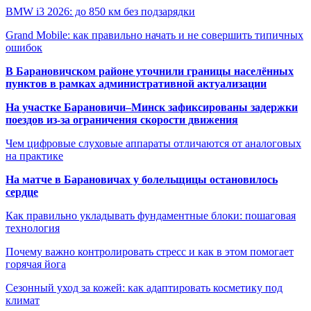
BMW i3 2026: до 850 км без подзарядки
Grand Mobile: как правильно начать и не совершить типичных
ошибок
В Барановичском районе уточнили границы населённых
пунктов в рамках административной актуализации
На участке Барановичи–Минск зафиксированы задержки
поездов из-за ограничения скорости движения
Чем цифровые слуховые аппараты отличаются от аналоговых
на практике
На матче в Барановичах у болельщицы остановилось
сердце
Как правильно укладывать фундаментные блоки: пошаговая
технология
Почему важно контролировать стресс и как в этом помогает
горячая йога
Сезонный уход за кожей: как адаптировать косметику под
климат