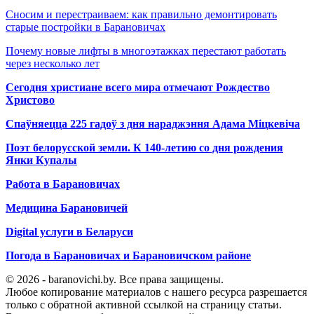
Сносим и перестраиваем: как правильно демонтировать
старые постройки в Барановичах
Почему новые лифты в многоэтажках перестают работать
через несколько лет
Сегодня христиане всего мира отмечают Рождество
Христово
Спаўняецца 225 гадоў з дня нараджэння Адама Міцкевіча
Поэт белорусской земли. К 140-летию со дня рождения
Янки Купалы
Работа в Барановичах
Медицина Барановичей
Digital услуги в Беларуси
Погода в Барановичах и Барановичском районе
© 2026 - baranovichi.by. Все права защищены.
Любое копирование материалов с нашего ресурса разрешается
только с обратной активной ссылкой на страницу статьи.