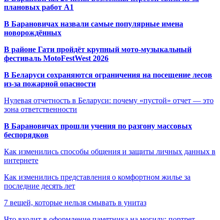
плановых работ A1
В Барановичах назвали самые популярные имена
новорождённых
В районе Гати пройдёт крупный мото-музыкальный
фестиваль MotoFestWest 2026
В Беларуси сохраняются ограничения на посещение лесов
из-за пожарной опасности
Нулевая отчетность в Беларуси: почему «пустой» отчет — это
зона ответственности
В Барановичах прошли учения по разгону массовых
беспорядков
Как изменились способы общения и защиты личных данных в
интернете
Как изменились представления о комфортном жилье за
последние десять лет
7 вещей, которые нельзя смывать в унитаз
Что входит в оформление памятника на могилу: портрет,