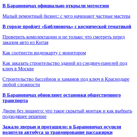
В Барановичах официально открыли мотосезон
Малый ремонтный бизнес: с чего начинают частные мастера
В городе пройдет «Библионочь» с космической тематикой
Проверить комплектацию и не только: что смотреть перед
заказом авто из Китая
Как соотнести видеокарту с монитором
Как заказать строительство зданий из сэндвич-панелей под
ключ в Москве
Строительство бассейнов и хамамов под ключ в Краснодаре
любой сложности
В Барановичах обновляют остановки общественного
транспорта
Двери без лишнего: что такое скрытый монтаж и как выбрать
подходящее решение
Зажало дверью и протащило: в Барановичах осудили
водителя автобуса за травмирование пассажирки