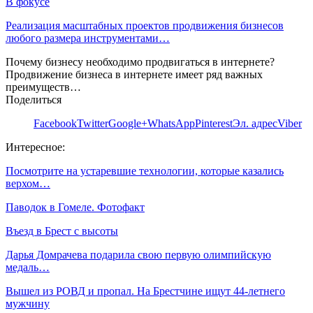
В фокусе
Реализация масштабных проектов продвижения бизнесов
любого размера инструментами…
Почему бизнесу необходимо продвигаться в интернете?
Продвижение бизнеса в интернете имеет ряд важных
преимуществ…
Поделиться
Facebook
Twitter
Google+
WhatsApp
Pinterest
Эл. адрес
Viber
Интересное:
Посмотрите на устаревшие технологии, которые казались
верхом…
Паводок в Гомеле. Фотофакт
Въезд в Брест с высоты
Дарья Домрачева подарила свою первую олимпийскую
медаль…
Вышел из РОВД и пропал. На Брестчине ищут 44-летнего
мужчину