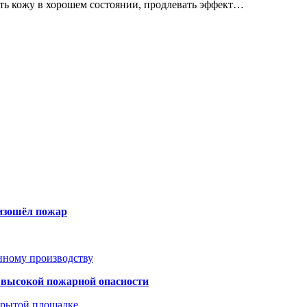
ь кожу в хорошем состоянии, продлевать эффект…
оизошёл пожар
анному производству
а высокой пожарной опасности
акрытой площадке