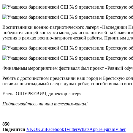
Воспитанники военно-патриотического лагеря «Наследники Пам
победительницей конкурса молодых исполнителей на Славянско
умения в рамках военно-патриотической работы. Приятным для 
Финальным мероприятием фестиваля был проект «Равный обуч
Ребята с достоинством представили наш город и Брестскую обл
оставил неизгладимый след в душах ребят, способствовало вос
Елена ОШУРКЕВИЧ, директор лагеря
Подписывайтесь на наш
телеграм-канал
!
850
Поделится
VK
OK.ru
Facebook
Twitter
WhatsApp
Telegram
Viber