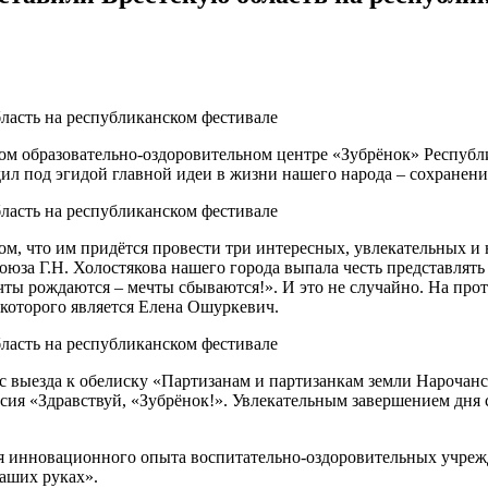
ом образовательно-оздоровительном центре «Зубрёнок» Респуб
ил под эгидой главной идеи в жизни нашего народа – сохранени
том, что им придётся провести три интересных, увлекательных и
юза Г.Н. Холостякова нашего города выпала честь представлять
ы рождаются – мечты сбываются!». И это не случайно. На прот
которого является Елена Ошуркевич.
 выезда к обелиску «Партизанам и партизанкам земли Нарочанск
сия «Здравствуй, «Зубрёнок!». Увлекательным завершением дня 
я инновационного опыта воспитательно-оздоровительных учреж
наших руках».