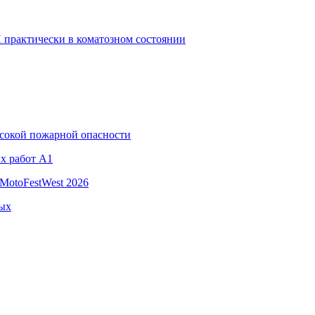
 практически в коматозном состоянии
ысокой пожарной опасности
х работ A1
MotoFestWest 2026
ных