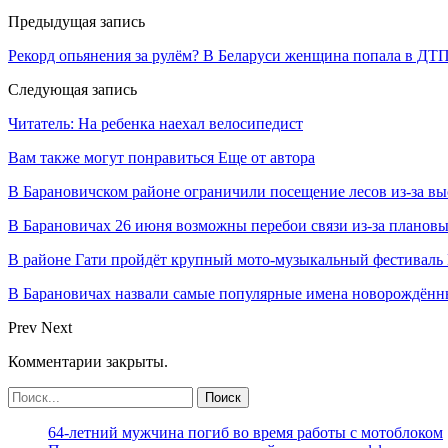
Предыдущая запись
Рекорд опьянения за рулём? В Беларуси женщина попала в ДТП
Следующая запись
Читатель: На ребенка наехал велосипедист
Вам также могут понравиться
Еще от автора
В Барановичском районе ограничили посещение лесов из-за в
В Барановичах 26 июня возможны перебои связи из-за плановы
В районе Гати пройдёт крупный мото-музыкальный фестиваль 
В Барановичах назвали самые популярные имена новорождён
Prev
Next
Комментарии закрыты.
64-летний мужчина погиб во время работы с мотоблоком