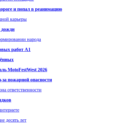
дороге и попал в реанимацию
шной карьеры
и дожди
формировании народа
овых работ A1
дённых
ль MotoFestWest 2026
з-за пожарной опасности
зона ответственности
ядков
интернете
е десять лет