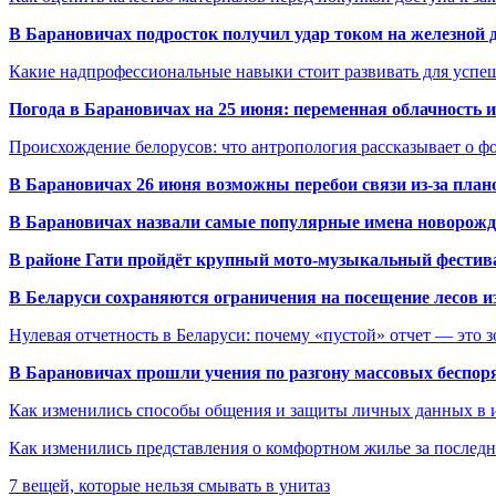
В Барановичах подросток получил удар током на железной 
Какие надпрофессиональные навыки стоит развивать для успе
Погода в Барановичах на 25 июня: переменная облачность 
Происхождение белорусов: что антропология рассказывает о 
В Барановичах 26 июня возможны перебои связи из-за план
В Барановичах назвали самые популярные имена новорож
В районе Гати пройдёт крупный мото-музыкальный фестива
В Беларуси сохраняются ограничения на посещение лесов и
Нулевая отчетность в Беларуси: почему «пустой» отчет — это 
В Барановичах прошли учения по разгону массовых беспор
Как изменились способы общения и защиты личных данных в 
Как изменились представления о комфортном жилье за последни
7 вещей, которые нельзя смывать в унитаз