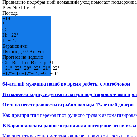
Правильно подобранный домашний уход помогает поддерживат
Prev
Next
1 из 3
Погода
+
19
°
C
H:
+
22°
L:
+
15°
Барановичи
Пятница, 07 Август
Прогноз на неделю
Сб
Вс
Пн
Вт
Ср
Чт
+
21°
+
22°
+
28°
+
22°
+
21°
+
22°
+
12°
+
10°
+
12°
+
15°
+
9°
+
10°
64-летний мужчина погиб во время работы с мотоблоком
В спальном корпусе детского лагеря под Барановичами пр
Отец по неосторожности отрубил пальцы 13-летней дочери
Как предприятия переходят от ручного труда к автоматизиров
В Барановичском районе ограничили посещение лесов из-з
Как оценить качество материалов перед покупкой доступа к з