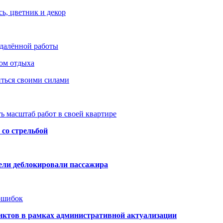
ь, цветник и декор
удалённой работы
ом отдыха
иться своими силами
ь масштаб работ в своей квартире
со стрельбой
тели деблокировали пассажира
 ошибок
нктов в рамках административной актуализации