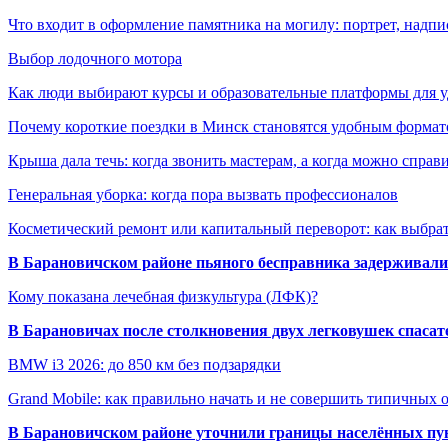
Что входит в оформление памятника на могилу: портрет, надпис
Выбор лодочного мотора
Как люди выбирают курсы и образовательные платформы для 
Почему короткие поездки в Минск становятся удобным формат
Крыша дала течь: когда звонить мастерам, а когда можно справ
Генеральная уборка: когда пора вызвать профессионалов
Косметический ремонт или капитальный переворот: как выбрат
В Барановичском районе пьяного бесправника задерживали 
Кому показана лечебная физкультура (ЛФК)?
В Барановичах после столкновения двух легковушек спаса
BMW i3 2026: до 850 км без подзарядки
Grand Mobile: как правильно начать и не совершить типичных
В Барановичском районе уточнили границы населённых пу