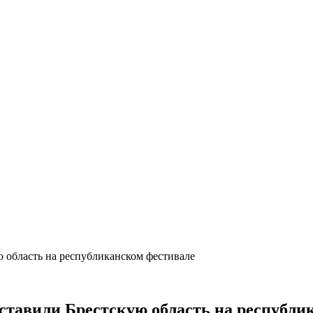
 область на республиканском фестивале
тавили Брестскую область на республи