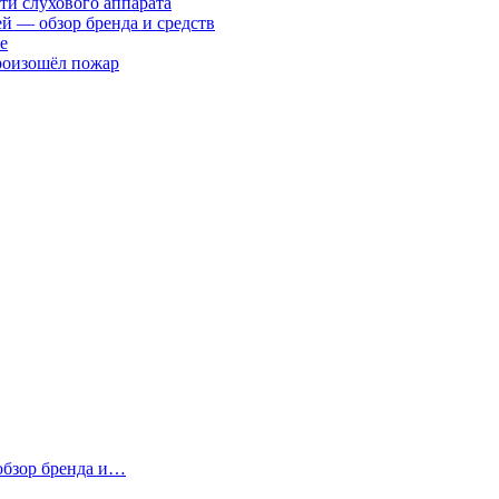
ти слухового аппарата
ей — обзор бренда и средств
е
произошёл пожар
 обзор бренда и…