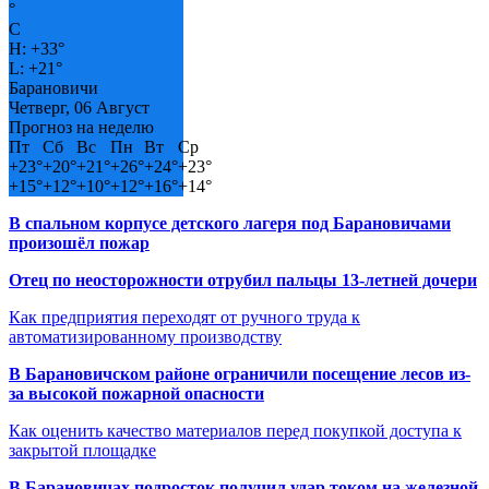
°
C
H:
+
33°
L:
+
21°
Барановичи
Четверг, 06 Август
Прогноз на неделю
Пт
Сб
Вс
Пн
Вт
Ср
+
23°
+
20°
+
21°
+
26°
+
24°
+
23°
+
15°
+
12°
+
10°
+
12°
+
16°
+
14°
В спальном корпусе детского лагеря под Барановичами
произошёл пожар
Отец по неосторожности отрубил пальцы 13-летней дочери
Как предприятия переходят от ручного труда к
автоматизированному производству
В Барановичском районе ограничили посещение лесов из-
за высокой пожарной опасности
Как оценить качество материалов перед покупкой доступа к
закрытой площадке
В Барановичах подросток получил удар током на железной