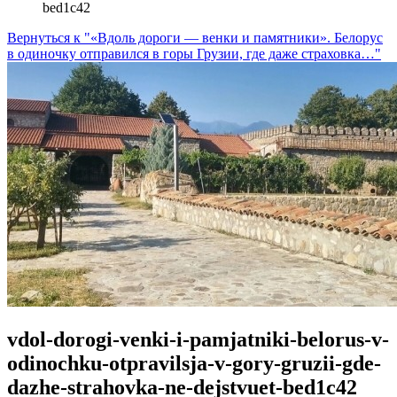
bed1c42
Вернуться к "«Вдоль дороги — венки и памятники». Белорус
в одиночку отправился в горы Грузии, где даже страховка…"
vdol-dorogi-venki-i-pamjatniki-belorus-v-
odinochku-otpravilsja-v-gory-gruzii-gde-
dazhe-strahovka-ne-dejstvuet-bed1c42