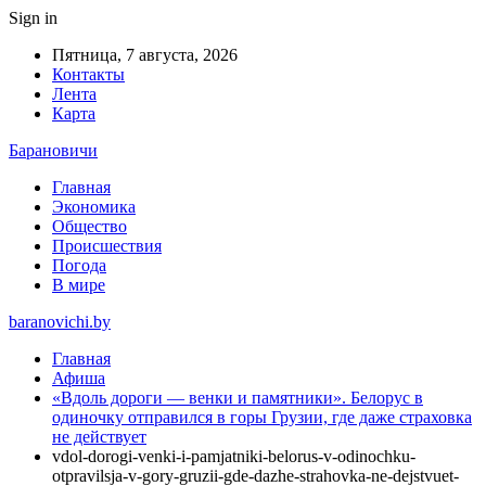
Sign in
Пятница, 7 августа, 2026
Контакты
Лента
Карта
Барановичи
Главная
Экономика
Общество
Происшествия
Погода
В мире
baranovichi.by
Главная
Афиша
«Вдоль дороги — венки и памятники». Белорус в
одиночку отправился в горы Грузии, где даже страховка
не действует
vdol-dorogi-venki-i-pamjatniki-belorus-v-odinochku-
otpravilsja-v-gory-gruzii-gde-dazhe-strahovka-ne-dejstvuet-