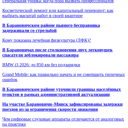
Генеральная уборка: когда пора вызвать профессионалов
Косметический ремонт или капитальный переворот: как
выбрать масштаб работ в своей квартире
В Барановичском районе пьяного бесправника
задерживали со стрельбой
Кому показана лечебная физкультура (ЛФК)?
В Барановичах после столкновения двух легковушек
спасатели деблокировали пассажира
BMW i3 2026: до 850 км без подзарядки
Grand Mobile: как правильно начать и не совершить типичных
ошибок
В Барановичском районе уточнили границы населённых
пунктов в рамках административной актуализации
На участке Барановичи–Минск зафиксированы задержки
поездов из-за ограничения скорости движения
Чем цифровые слуховые аппараты отличаются от аналоговых
на практике