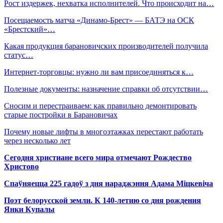
Рост издержек, нехватка исполнителей. Что происходит на…
Посещаемость матча «Динамо-Брест» — БАТЭ на ОСК
«Брестский»…
Какая продукция барановичских производителей получила
статус…
Интернет-торговцы: нужно ли вам присоединяться к…
Полезные документы: назначение справки об отсутствии…
Сносим и перестраиваем: как правильно демонтировать
старые постройки в Барановичах
Почему новые лифты в многоэтажках перестают работать
через несколько лет
Сегодня христиане всего мира отмечают Рождество
Христово
Спаўняецца 225 гадоў з дня нараджэння Адама Міцкевіча
Поэт белорусской земли. К 140-летию со дня рождения
Янки Купалы