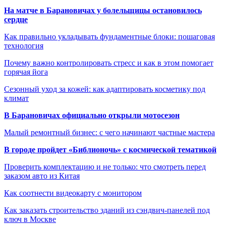
На матче в Барановичах у болельщицы остановилось
сердце
Как правильно укладывать фундаментные блоки: пошаговая
технология
Почему важно контролировать стресс и как в этом помогает
горячая йога
Сезонный уход за кожей: как адаптировать косметику под
климат
В Барановичах официально открыли мотосезон
Малый ремонтный бизнес: с чего начинают частные мастера
В городе пройдет «Библионочь» с космической тематикой
Проверить комплектацию и не только: что смотреть перед
заказом авто из Китая
Как соотнести видеокарту с монитором
Как заказать строительство зданий из сэндвич-панелей под
ключ в Москве