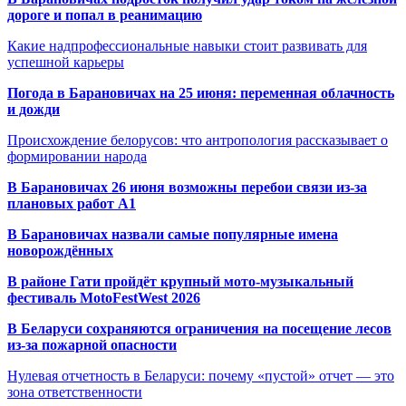
дороге и попал в реанимацию
Какие надпрофессиональные навыки стоит развивать для
успешной карьеры
Погода в Барановичах на 25 июня: переменная облачность
и дожди
Происхождение белорусов: что антропология рассказывает о
формировании народа
В Барановичах 26 июня возможны перебои связи из-за
плановых работ A1
В Барановичах назвали самые популярные имена
новорождённых
В районе Гати пройдёт крупный мото-музыкальный
фестиваль MotoFestWest 2026
В Беларуси сохраняются ограничения на посещение лесов
из-за пожарной опасности
Нулевая отчетность в Беларуси: почему «пустой» отчет — это
зона ответственности