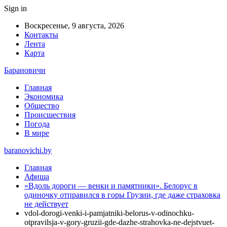
Sign in
Воскресенье, 9 августа, 2026
Контакты
Лента
Карта
Барановичи
Главная
Экономика
Общество
Происшествия
Погода
В мире
baranovichi.by
Главная
Афиша
«Вдоль дороги — венки и памятники». Белорус в
одиночку отправился в горы Грузии, где даже страховка
не действует
vdol-dorogi-venki-i-pamjatniki-belorus-v-odinochku-
otpravilsja-v-gory-gruzii-gde-dazhe-strahovka-ne-dejstvuet-