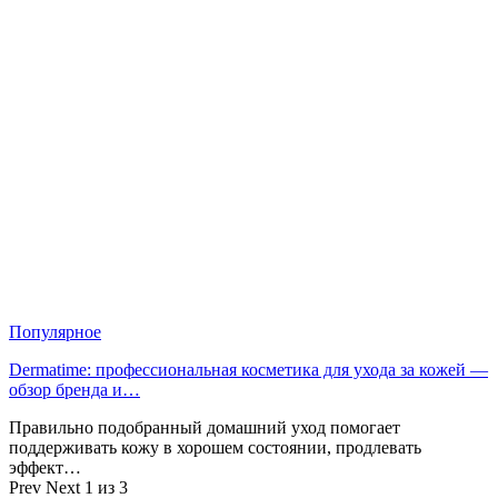
Популярное
Dermatime: профессиональная косметика для ухода за кожей —
обзор бренда и…
Правильно подобранный домашний уход помогает
поддерживать кожу в хорошем состоянии, продлевать
эффект…
Prev
Next
1 из 3