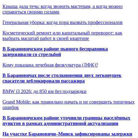
Крыша дала течь: когда звонить мастерам, а когда можно
справиться своими силами
Генеральная уборка: когда пора вызвать профессионалов
Косметический ремонт или капитальный переворот: как
выбрать масштаб работ в своей квартире
В Барановичском районе пьяного бесправника
задерживали со стрельбой
Кому показана лечебная физкультура (ЛФК)?
В Барановичах после столкновения двух легковушек
спасатели деблокировали пассажира
BMW i3 2026: до 850 км без подзарядки
Grand Mobile: как правильно начать и не совершить типичных
ошибок
В Барановичском районе уточнили границы населённых
пунктов в рамках административной актуализации
На участке Барановичи–Минск зафиксированы задержки