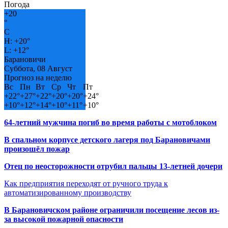
Погода
+
20
°
C
H:
+
20°
L:
+
12°
Барановичи
Суббота, 08 Август
Прогноз на неделю
Вс
Пн
Вт
Ср
Чт
Пт
+
22°
+
27°
+
22°
+
20°
+
20°
+
24°
+
10°
+
12°
+
14°
+
10°
+
11°
+
10°
64-летний мужчина погиб во время работы с мотоблоком
В спальном корпусе детского лагеря под Барановичами
произошёл пожар
Отец по неосторожности отрубил пальцы 13-летней дочери
Как предприятия переходят от ручного труда к
автоматизированному производству
В Барановичском районе ограничили посещение лесов из-
за высокой пожарной опасности