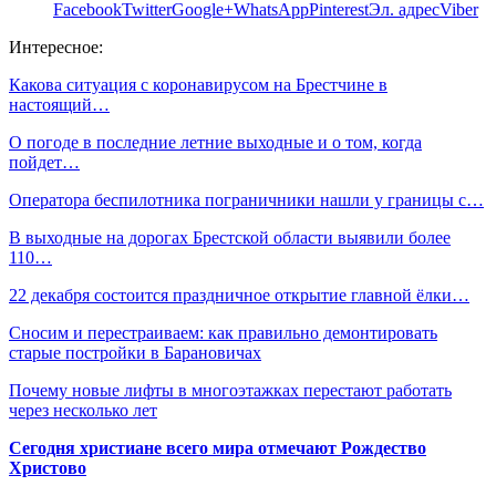
Facebook
Twitter
Google+
WhatsApp
Pinterest
Эл. адрес
Viber
Интересное:
Какова ситуация с коронавирусом на Брестчине в
настоящий…
О погоде в последние летние выходные и о том, когда
пойдет…
Оператора беспилотника пограничники нашли у границы с…
В выходные на дорогах Брестской области выявили более
110…
22 декабря состоится праздничное открытие главной ёлки…
Сносим и перестраиваем: как правильно демонтировать
старые постройки в Барановичах
Почему новые лифты в многоэтажках перестают работать
через несколько лет
Сегодня христиане всего мира отмечают Рождество
Христово