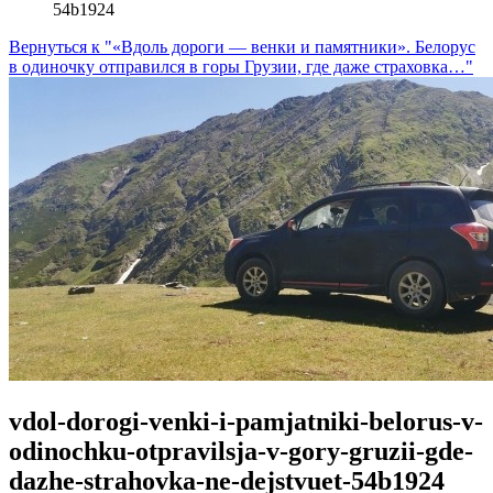
54b1924
Вернуться к "«Вдоль дороги — венки и памятники». Белорус
в одиночку отправился в горы Грузии, где даже страховка…"
vdol-dorogi-venki-i-pamjatniki-belorus-v-
odinochku-otpravilsja-v-gory-gruzii-gde-
dazhe-strahovka-ne-dejstvuet-54b1924