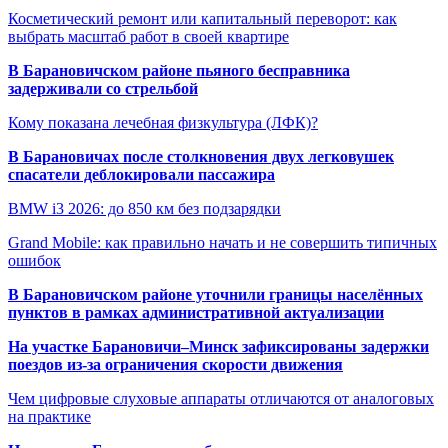
Косметический ремонт или капитальный переворот: как
выбрать масштаб работ в своей квартире
В Барановичском районе пьяного бесправника
задерживали со стрельбой
Кому показана лечебная физкультура (ЛФК)?
В Барановичах после столкновения двух легковушек
спасатели деблокировали пассажира
BMW i3 2026: до 850 км без подзарядки
Grand Mobile: как правильно начать и не совершить типичных
ошибок
В Барановичском районе уточнили границы населённых
пунктов в рамках административной актуализации
На участке Барановичи–Минск зафиксированы задержки
поездов из-за ограничения скорости движения
Чем цифровые слуховые аппараты отличаются от аналоговых
на практике