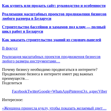
Как купить или продать сайт: руководство и особенности
Реализация масштабных проектов продвижения бизнесов
любого размера в Беларуси
Строительство бассейнов и хамамов под ключ — полный
цикл работ в Беларуси
Как заказать строительство зданий из сэндвич-панелей
В фокусе
Реализация масштабных проектов продвижения бизнесов
любого размера инструментами…
Почему бизнесу необходимо продвигаться в интернете?
Продвижение бизнеса в интернете имеет ряд важных
преимуществ…
Поделиться
Facebook
Twitter
Google+
WhatsApp
Pinterest
Эл. адрес
Viber
Интересное:
«Женщина принесла куклу, чтобы показать желаемый цвет…