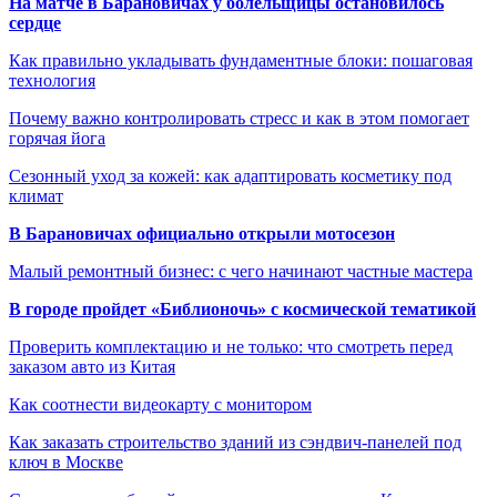
На матче в Барановичах у болельщицы остановилось
сердце
Как правильно укладывать фундаментные блоки: пошаговая
технология
Почему важно контролировать стресс и как в этом помогает
горячая йога
Сезонный уход за кожей: как адаптировать косметику под
климат
В Барановичах официально открыли мотосезон
Малый ремонтный бизнес: с чего начинают частные мастера
В городе пройдет «Библионочь» с космической тематикой
Проверить комплектацию и не только: что смотреть перед
заказом авто из Китая
Как соотнести видеокарту с монитором
Как заказать строительство зданий из сэндвич-панелей под
ключ в Москве