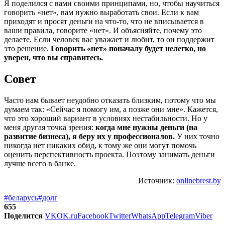
Я поделился с вами своими принципами, но, чтобы научиться
говорить «нет», вам нужно выработать свои. Если к вам
приходят и просят деньги на что-то, что не вписывается в
ваши правила, говорите «нет». И объясняйте, почему это
делаете. Если человек вас уважает и любит, то он поддержит
это решение.
Говорить «нет» поначалу будет нелегко, но
уверен, что вы справитесь.
Совет
Часто нам бывает неудобно отказать близким, потому что мы
думаем так: «Сейчас я помогу им, а позже они мне». Кажется,
что это хороший вариант в условиях нестабильности. Но у
меня другая точка зрения:
когда мне нужны деньги (на
развитие бизнеса), я беру их у профессионалов.
У них точно
никогда нет никаких обид, к тому же они могут помочь
оценить перспективность проекта. Поэтому занимать деньги
лучше всего в банке.
Источник:
onlinebrest.by
#беларусь
#долг
655
Поделится
VK
OK.ru
Facebook
Twitter
WhatsApp
Telegram
Viber