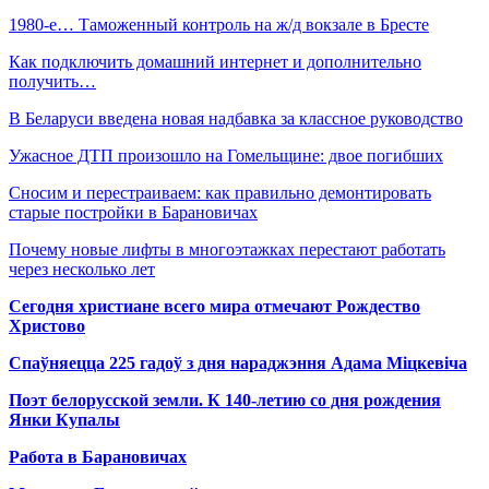
1980-е… Таможенный контроль на ж/д вокзале в Бресте
Как подключить домашний интернет и дополнительно
получить…
В Беларуси введена новая надбавка за классное руководство
Ужасное ДТП произошло на Гомельщине: двое погибших
Сносим и перестраиваем: как правильно демонтировать
старые постройки в Барановичах
Почему новые лифты в многоэтажках перестают работать
через несколько лет
Сегодня христиане всего мира отмечают Рождество
Христово
Спаўняецца 225 гадоў з дня нараджэння Адама Міцкевіча
Поэт белорусской земли. К 140-летию со дня рождения
Янки Купалы
Работа в Барановичах