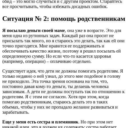
обид – это могло случиться и с другим проектом. Старайтесь
все просчитывать, чтобы избежать досадных ошибок.
Ситуация № 2: помощь родственникам
Я посылаю деньги своей маме
, она уже в возрасте. Это для
меня одна из рутинных задач. Каждый раз она просит не
присылать так много, но я стараюсь это делать, так как ей они
точно пригодятся. Мне нравится ее поддерживать и
обеспечивать качество жизни, поэтому я решил посылать ей
определенную сумму. Но если что-то касается здоровья
(например, операции) – оплачиваю отдельно.
Существует идея, что дети не должны помогать родителям. Я
только недавно о ней узнал, до этого мне подобное в голову
не приходило. Эта точка зрения основана на том, что,
постоянно давая кому-то деньги, ты делаешь человека
зависимым. А дети не должны поступать так по отношению к
родителям. Я с этим не согласен. Хотя при этом, когда
помогаю родственникам, стараюсь делать это в таких
объемах, чтобы у них не пропадало желание развиваться и
зарабатывать.
Еще у меня есть сестра и племянник
. Но при этом нет
никакой идеи, что я должен их содержать: сестра работает,