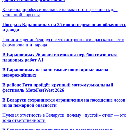
Какие надпрофессиональные навыки стоит развивать для
успешной карьеры
Погода в Барановичах на 25 июня: переменная облачность
и дожди
Происхождение белорусов: что антропология рассказывает о
формировании народа
В Барановичах 26 июня возможны перебои связи из-за
плановых работ A1
В Барановичах назвали самые популярные имена
новорождённых
В районе Гати пройдёт крупный мото-музыкальный
фестиваль MotoFestWest 2026
В Беларуси сохраняются ограничения на посещение лесов
из-за пожарной опасности
Нулевая отчетность в Беларуси: почему «пустой» отчет — это
зона ответственности