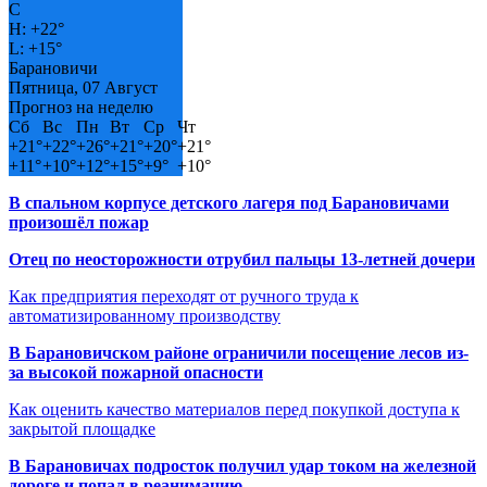
C
H:
+
22°
L:
+
15°
Барановичи
Пятница, 07 Август
Прогноз на неделю
Сб
Вс
Пн
Вт
Ср
Чт
+
21°
+
22°
+
26°
+
21°
+
20°
+
21°
+
11°
+
10°
+
12°
+
15°
+
9°
+
10°
В спальном корпусе детского лагеря под Барановичами
произошёл пожар
Отец по неосторожности отрубил пальцы 13-летней дочери
Как предприятия переходят от ручного труда к
автоматизированному производству
В Барановичском районе ограничили посещение лесов из-
за высокой пожарной опасности
Как оценить качество материалов перед покупкой доступа к
закрытой площадке
В Барановичах подросток получил удар током на железной
дороге и попал в реанимацию