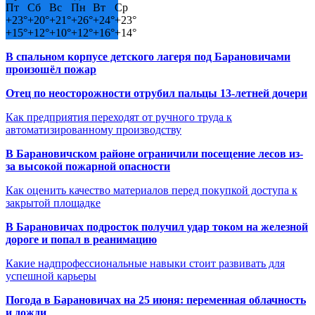
Пт
Сб
Вс
Пн
Вт
Ср
+
23°
+
20°
+
21°
+
26°
+
24°
+
23°
+
15°
+
12°
+
10°
+
12°
+
16°
+
14°
В спальном корпусе детского лагеря под Барановичами
произошёл пожар
Отец по неосторожности отрубил пальцы 13-летней дочери
Как предприятия переходят от ручного труда к
автоматизированному производству
В Барановичском районе ограничили посещение лесов из-
за высокой пожарной опасности
Как оценить качество материалов перед покупкой доступа к
закрытой площадке
В Барановичах подросток получил удар током на железной
дороге и попал в реанимацию
Какие надпрофессиональные навыки стоит развивать для
успешной карьеры
Погода в Барановичах на 25 июня: переменная облачность
и дожди