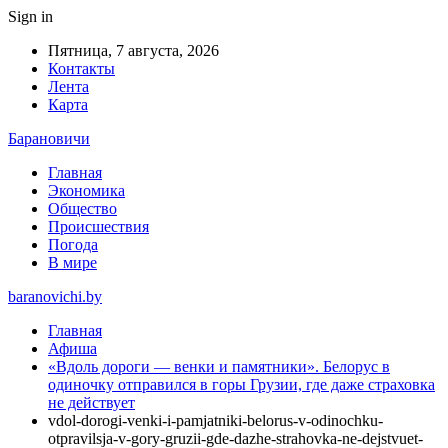
Sign in
Пятница, 7 августа, 2026
Контакты
Лента
Карта
Барановичи
Главная
Экономика
Общество
Происшествия
Погода
В мире
baranovichi.by
Главная
Афиша
«Вдоль дороги — венки и памятники». Белорус в
одиночку отправился в горы Грузии, где даже страховка
не действует
vdol-dorogi-venki-i-pamjatniki-belorus-v-odinochku-
otpravilsja-v-gory-gruzii-gde-dazhe-strahovka-ne-dejstvuet-