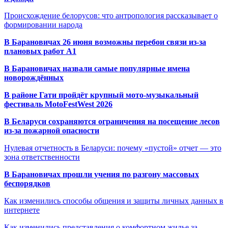
Происхождение белорусов: что антропология рассказывает о
формировании народа
В Барановичах 26 июня возможны перебои связи из-за
плановых работ A1
В Барановичах назвали самые популярные имена
новорождённых
В районе Гати пройдёт крупный мото-музыкальный
фестиваль MotoFestWest 2026
В Беларуси сохраняются ограничения на посещение лесов
из-за пожарной опасности
Нулевая отчетность в Беларуси: почему «пустой» отчет — это
зона ответственности
В Барановичах прошли учения по разгону массовых
беспорядков
Как изменились способы общения и защиты личных данных в
интернете
Как изменились представления о комфортном жилье за