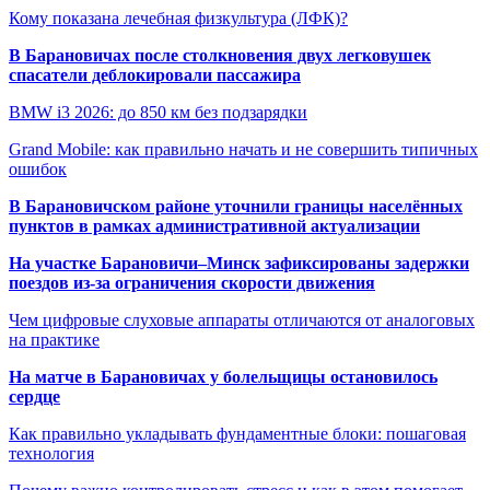
Кому показана лечебная физкультура (ЛФК)?
В Барановичах после столкновения двух легковушек
спасатели деблокировали пассажира
BMW i3 2026: до 850 км без подзарядки
Grand Mobile: как правильно начать и не совершить типичных
ошибок
В Барановичском районе уточнили границы населённых
пунктов в рамках административной актуализации
На участке Барановичи–Минск зафиксированы задержки
поездов из-за ограничения скорости движения
Чем цифровые слуховые аппараты отличаются от аналоговых
на практике
На матче в Барановичах у болельщицы остановилось
сердце
Как правильно укладывать фундаментные блоки: пошаговая
технология