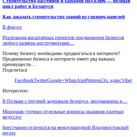
Строительство бассейнов и хамамов под ключ — полный
цикл работ в Беларуси
Как заказать строительство зданий из сэндвич-панелей
В фокусе
Реализация масштабных проектов продвижения бизнесов
любого размера инструментами…
Почему бизнесу необходимо продвигаться в интернете?
Продвижение бизнеса в интернете имеет ряд важных
преимуществ…
Поделиться
Facebook
Twitter
Google+
WhatsApp
Pinterest
Эл. адрес
Viber
Интересное:
В Польше с погоней задержали белоруса, молдаванина и…
Минздрав уточнил отдельные вопросы оказания платных
медуслуг
Брестчанин отличился на международной Владивостокской
регате