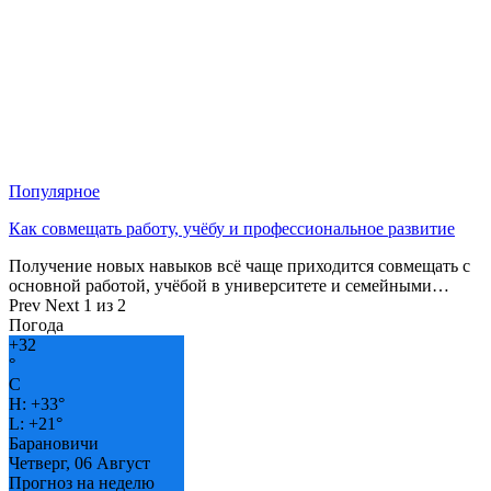
Популярное
Как совмещать работу, учёбу и профессиональное развитие
Получение новых навыков всё чаще приходится совмещать с
основной работой, учёбой в университете и семейными…
Prev
Next
1 из 2
Погода
+
32
°
C
H:
+
33°
L:
+
21°
Барановичи
Четверг, 06 Август
Прогноз на неделю