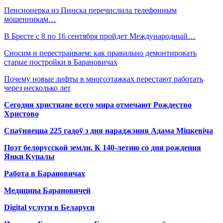
Пенсионерка из Пинска перечислила телефонным
мошенникам…
В Бресте с 8 по 16 сентября пройдет Международный…
Сносим и перестраиваем: как правильно демонтировать
старые постройки в Барановичах
Почему новые лифты в многоэтажках перестают работать
через несколько лет
Сегодня христиане всего мира отмечают Рождество
Христово
Спаўняецца 225 гадоў з дня нараджэння Адама Міцкевіча
Поэт белорусской земли. К 140-летию со дня рождения
Янки Купалы
Работа в Барановичах
Медицина Барановичей
Digital услуги в Беларуси