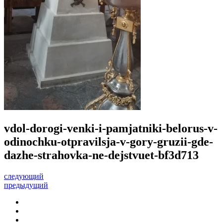
vdol-dorogi-venki-i-pamjatniki-belorus-v-
odinochku-otpravilsja-v-gory-gruzii-gde-
dazhe-strahovka-ne-dejstvuet-bf3d713
следующий
предыдущий