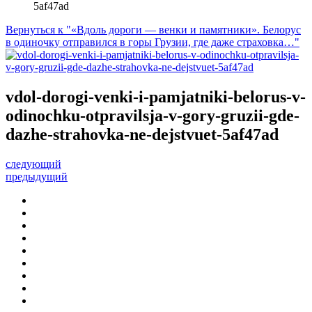
5af47ad
Вернуться к "«Вдоль дороги — венки и памятники». Белорус
в одиночку отправился в горы Грузии, где даже страховка…"
vdol-dorogi-venki-i-pamjatniki-belorus-v-
odinochku-otpravilsja-v-gory-gruzii-gde-
dazhe-strahovka-ne-dejstvuet-5af47ad
следующий
предыдущий