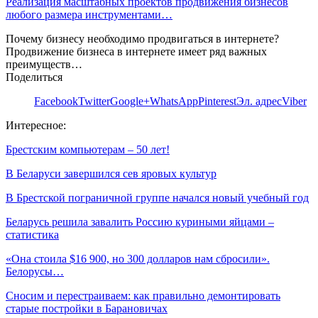
Реализация масштабных проектов продвижения бизнесов
любого размера инструментами…
Почему бизнесу необходимо продвигаться в интернете?
Продвижение бизнеса в интернете имеет ряд важных
преимуществ…
Поделиться
Facebook
Twitter
Google+
WhatsApp
Pinterest
Эл. адрес
Viber
Интересное:
Брестским компьютерам – 50 лет!
В Беларуси завершился сев яровых культур
В Брестской пограничной группе начался новый учебный год
Беларусь решила завалить Россию куриными яйцами –
статистика
«Она стоила $16 900, но 300 долларов нам сбросили».
Белорусы…
Сносим и перестраиваем: как правильно демонтировать
старые постройки в Барановичах