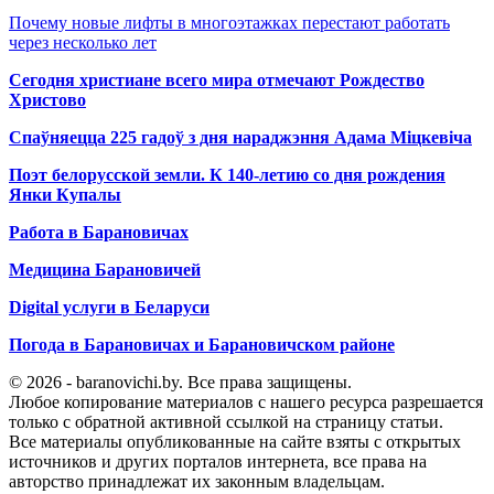
Почему новые лифты в многоэтажках перестают работать
через несколько лет
Сегодня христиане всего мира отмечают Рождество
Христово
Спаўняецца 225 гадоў з дня нараджэння Адама Міцкевіча
Поэт белорусской земли. К 140-летию со дня рождения
Янки Купалы
Работа в Барановичах
Медицина Барановичей
Digital услуги в Беларуси
Погода в Барановичах и Барановичском районе
© 2026 - baranovichi.by. Все права защищены.
Любое копирование материалов с нашего ресурса разрешается
только с обратной активной ссылкой на страницу статьи.
Все материалы опубликованные на сайте взяты с открытых
источников и других порталов интернета, все права на
авторство принадлежат их законным владельцам.