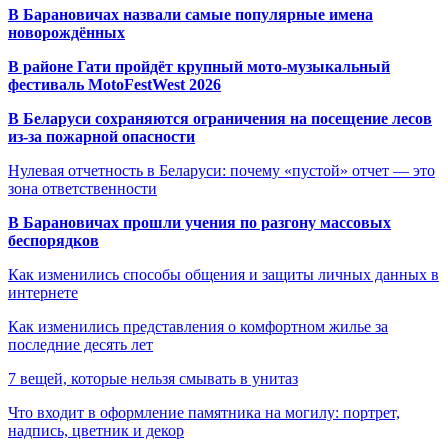
В Барановичах назвали самые популярные имена
новорождённых
В районе Гати пройдёт крупный мото-музыкальный
фестиваль MotoFestWest 2026
В Беларуси сохраняются ограничения на посещение лесов
из-за пожарной опасности
Нулевая отчетность в Беларуси: почему «пустой» отчет — это
зона ответственности
В Барановичах прошли учения по разгону массовых
беспорядков
Как изменились способы общения и защиты личных данных в
интернете
Как изменились представления о комфортном жилье за
последние десять лет
7 вещей, которые нельзя смывать в унитаз
Что входит в оформление памятника на могилу: портрет,
надпись, цветник и декор