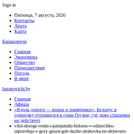
Sign in
Пятница, 7 августа, 2026
Контакты
Лента
Карта
Барановичи
Главная
Экономика
Общество
Происшествия
Погода
В мире
baranovichi.by
Главная
Афиша
«Вдоль дороги — венки и памятники». Белорус в
одиночку отправился в горы Грузии, где даже страховка
не действует
vdol-dorogi-venki-i-pamjatniki-belorus-v-odinochku-
otpravilsja-v-gory-gruzii-gde-dazhe-strahovka-ne-dejstvuet-