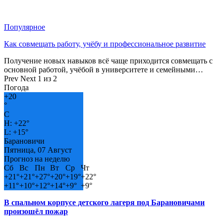
Популярное
Как совмещать работу, учёбу и профессиональное развитие
Получение новых навыков всё чаще приходится совмещать с
основной работой, учёбой в университете и семейными…
Prev
Next
1 из 2
Погода
+
20
°
C
H:
+
22°
L:
+
15°
Барановичи
Пятница, 07 Август
Прогноз на неделю
Сб
Вс
Пн
Вт
Ср
Чт
+
21°
+
21°
+
27°
+
20°
+
19°
+
22°
+
11°
+
10°
+
12°
+
14°
+
9°
+
9°
В спальном корпусе детского лагеря под Барановичами
произошёл пожар