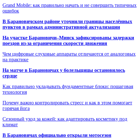
Grand Mobile: как правильно начать и не совершить типичных
ошибок
В Барановичском районе уточнили границы населённых
пунктов в рамках административной актуализации
На участке Барановичи–Минск зафиксированы задержки
поездов из-за ограничения скорости движения
Чем цифровые слуховые аппараты отличаются от аналоговых
на практике
На матче в Барановичах у болельщицы остановилось
сердце
Как правильно укладывать фундаментные блоки: пошаговая
технология
Почему важно контролировать стресс и как в этом помогает
горячая йога
Сезонный уход за кожей: как адаптировать косметику под
климат
В Барановичах официально открыли мотосезон