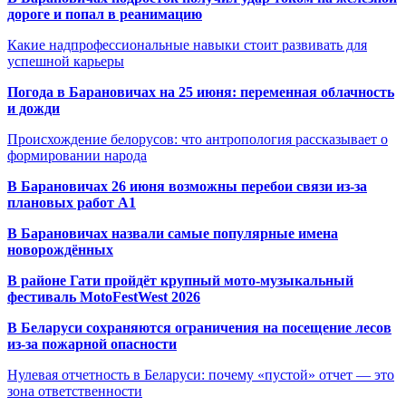
дороге и попал в реанимацию
Какие надпрофессиональные навыки стоит развивать для
успешной карьеры
Погода в Барановичах на 25 июня: переменная облачность
и дожди
Происхождение белорусов: что антропология рассказывает о
формировании народа
В Барановичах 26 июня возможны перебои связи из-за
плановых работ A1
В Барановичах назвали самые популярные имена
новорождённых
В районе Гати пройдёт крупный мото-музыкальный
фестиваль MotoFestWest 2026
В Беларуси сохраняются ограничения на посещение лесов
из-за пожарной опасности
Нулевая отчетность в Беларуси: почему «пустой» отчет — это
зона ответственности