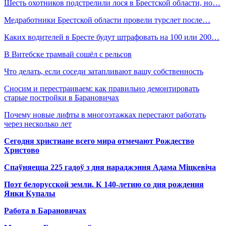
Шесть охотников подстрелили лося в Брестской области, но…
Медработники Брестской области провели турслет после…
Каких водителей в Бресте будут штрафовать на 100 или 200…
В Витебске трамвай сошёл с рельсов
Что делать, если соседи затапливают вашу собственность
Сносим и перестраиваем: как правильно демонтировать
старые постройки в Барановичах
Почему новые лифты в многоэтажках перестают работать
через несколько лет
Сегодня христиане всего мира отмечают Рождество
Христово
Спаўняецца 225 гадоў з дня нараджэння Адама Міцкевіча
Поэт белорусской земли. К 140-летию со дня рождения
Янки Купалы
Работа в Барановичах