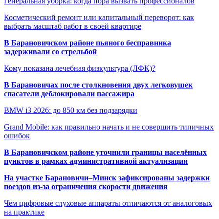
Генеральная уборка: когда пора вызвать профессионалов
Косметический ремонт или капитальный переворот: как
выбрать масштаб работ в своей квартире
В Барановичском районе пьяного бесправника
задерживали со стрельбой
Кому показана лечебная физкультура (ЛФК)?
В Барановичах после столкновения двух легковушек
спасатели деблокировали пассажира
BMW i3 2026: до 850 км без подзарядки
Grand Mobile: как правильно начать и не совершить типичных
ошибок
В Барановичском районе уточнили границы населённых
пунктов в рамках административной актуализации
На участке Барановичи–Минск зафиксированы задержки
поездов из-за ограничения скорости движения
Чем цифровые слуховые аппараты отличаются от аналоговых
на практике