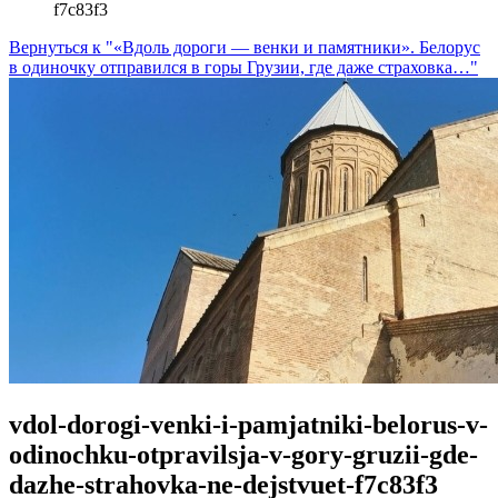
f7c83f3
Вернуться к "«Вдоль дороги — венки и памятники». Белорус
в одиночку отправился в горы Грузии, где даже страховка…"
vdol-dorogi-venki-i-pamjatniki-belorus-v-
odinochku-otpravilsja-v-gory-gruzii-gde-
dazhe-strahovka-ne-dejstvuet-f7c83f3