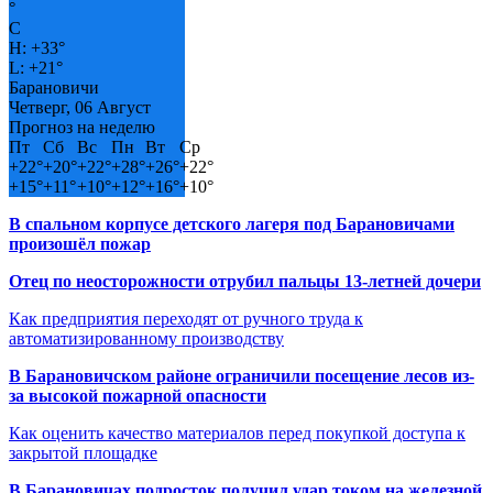
°
C
H:
+
33°
L:
+
21°
Барановичи
Четверг, 06 Август
Прогноз на неделю
Пт
Сб
Вс
Пн
Вт
Ср
+
22°
+
20°
+
22°
+
28°
+
26°
+
22°
+
15°
+
11°
+
10°
+
12°
+
16°
+
10°
В спальном корпусе детского лагеря под Барановичами
произошёл пожар
Отец по неосторожности отрубил пальцы 13-летней дочери
Как предприятия переходят от ручного труда к
автоматизированному производству
В Барановичском районе ограничили посещение лесов из-
за высокой пожарной опасности
Как оценить качество материалов перед покупкой доступа к
закрытой площадке
В Барановичах подросток получил удар током на железной