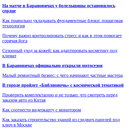
На матче в Барановичах у болельщицы остановилось
сердце
Как правильно укладывать фундаментные блоки: пошаговая
технология
Почему важно контролировать стресс и как в этом помогает
горячая йога
Сезонный уход за кожей: как адаптировать косметику под
климат
В Барановичах официально открыли мотосезон
Малый ремонтный бизнес: с чего начинают частные мастера
В городе пройдет «Библионочь» с космической тематикой
Проверить комплектацию и не только: что смотреть перед
заказом авто из Китая
Как соотнести видеокарту с монитором
Как заказать строительство зданий из сэндвич-панелей под
ключ в Москве