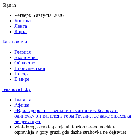
Sign in
Четверг, 6 августа, 2026
Контакты
Лента
Карта
Барановичи
Главная
Экономика
Общество
Происшествия
Погода
В мире
baranovichi.by
Главная
Афиша
«Вдоль дороги — венки и памятники». Белорус в
одиночку отправился в горы Грузии, где даже страховка
не действует
vdol-dorogi-venki-i-pamjatniki-belorus-v-odinochku-
otpravilsja-v-gory-gruzii-gde-dazhe-strahovka-ne-dejstvuet-