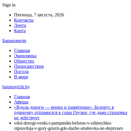
Sign in
Пятница, 7 августа, 2026
Контакты
Лента
Карта
Барановичи
Главная
Экономика
Общество
Происшествия
Погода
В мире
baranovichi.by
Главная
Афиша
«Вдоль дороги — венки и памятники». Белорус в
одиночку отправился в горы Грузии, где даже страховка
не действует
vdol-dorogi-venki-i-pamjatniki-belorus-v-odinochku-
otpravilsja-v-gory-gruzii-gde-dazhe-strahovka-ne-dejstvuet-