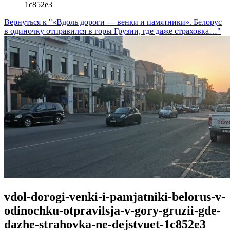
1c852e3
Вернуться к "«Вдоль дороги — венки и памятники». Белорус
в одиночку отправился в горы Грузии, где даже страховка…"
vdol-dorogi-venki-i-pamjatniki-belorus-v-
odinochku-otpravilsja-v-gory-gruzii-gde-
dazhe-strahovka-ne-dejstvuet-1c852e3