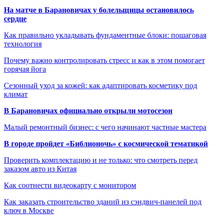
На матче в Барановичах у болельщицы остановилось
сердце
Как правильно укладывать фундаментные блоки: пошаговая
технология
Почему важно контролировать стресс и как в этом помогает
горячая йога
Сезонный уход за кожей: как адаптировать косметику под
климат
В Барановичах официально открыли мотосезон
Малый ремонтный бизнес: с чего начинают частные мастера
В городе пройдет «Библионочь» с космической тематикой
Проверить комплектацию и не только: что смотреть перед
заказом авто из Китая
Как соотнести видеокарту с монитором
Как заказать строительство зданий из сэндвич-панелей под
ключ в Москве