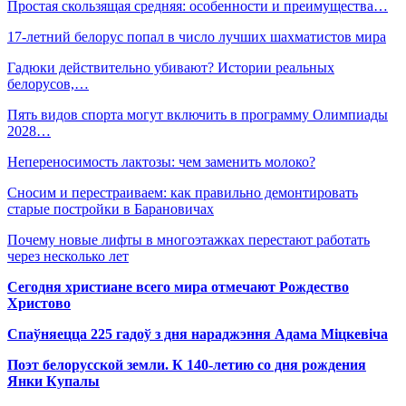
Простая скользящая средняя: особенности и преимущества…
17-летний белорус попал в число лучших шахматистов мира
Гадюки действительно убивают? Истории реальных
белорусов,…
Пять видов спорта могут включить в программу Олимпиады
2028…
Непереносимость лактозы: чем заменить молоко?
Сносим и перестраиваем: как правильно демонтировать
старые постройки в Барановичах
Почему новые лифты в многоэтажках перестают работать
через несколько лет
Сегодня христиане всего мира отмечают Рождество
Христово
Спаўняецца 225 гадоў з дня нараджэння Адама Міцкевіча
Поэт белорусской земли. К 140-летию со дня рождения
Янки Купалы