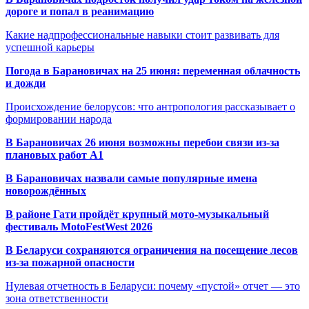
дороге и попал в реанимацию
Какие надпрофессиональные навыки стоит развивать для
успешной карьеры
Погода в Барановичах на 25 июня: переменная облачность
и дожди
Происхождение белорусов: что антропология рассказывает о
формировании народа
В Барановичах 26 июня возможны перебои связи из-за
плановых работ A1
В Барановичах назвали самые популярные имена
новорождённых
В районе Гати пройдёт крупный мото-музыкальный
фестиваль MotoFestWest 2026
В Беларуси сохраняются ограничения на посещение лесов
из-за пожарной опасности
Нулевая отчетность в Беларуси: почему «пустой» отчет — это
зона ответственности