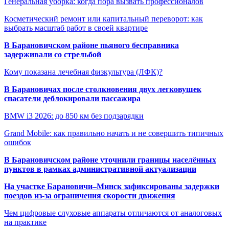
Генеральная уборка: когда пора вызвать профессионалов
Косметический ремонт или капитальный переворот: как
выбрать масштаб работ в своей квартире
В Барановичском районе пьяного бесправника
задерживали со стрельбой
Кому показана лечебная физкультура (ЛФК)?
В Барановичах после столкновения двух легковушек
спасатели деблокировали пассажира
BMW i3 2026: до 850 км без подзарядки
Grand Mobile: как правильно начать и не совершить типичных
ошибок
В Барановичском районе уточнили границы населённых
пунктов в рамках административной актуализации
На участке Барановичи–Минск зафиксированы задержки
поездов из-за ограничения скорости движения
Чем цифровые слуховые аппараты отличаются от аналоговых
на практике