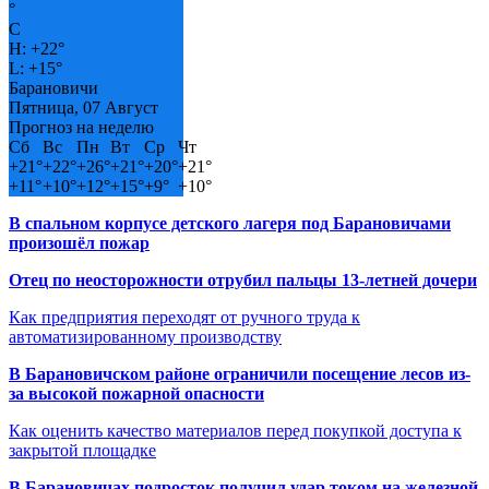
°
C
H:
+
22°
L:
+
15°
Барановичи
Пятница, 07 Август
Прогноз на неделю
Сб
Вс
Пн
Вт
Ср
Чт
+
21°
+
22°
+
26°
+
21°
+
20°
+
21°
+
11°
+
10°
+
12°
+
15°
+
9°
+
10°
В спальном корпусе детского лагеря под Барановичами
произошёл пожар
Отец по неосторожности отрубил пальцы 13-летней дочери
Как предприятия переходят от ручного труда к
автоматизированному производству
В Барановичском районе ограничили посещение лесов из-
за высокой пожарной опасности
Как оценить качество материалов перед покупкой доступа к
закрытой площадке
В Барановичах подросток получил удар током на железной