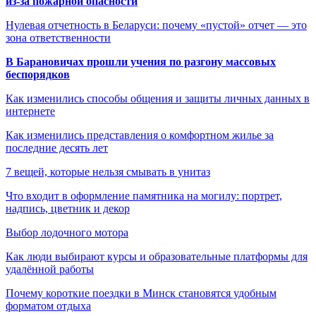
из-за пожарной опасности
Нулевая отчетность в Беларуси: почему «пустой» отчет — это
зона ответственности
В Барановичах прошли учения по разгону массовых
беспорядков
Как изменились способы общения и защиты личных данных в
интернете
Как изменились представления о комфортном жилье за
последние десять лет
7 вещей, которые нельзя смывать в унитаз
Что входит в оформление памятника на могилу: портрет,
надпись, цветник и декор
Выбор лодочного мотора
Как люди выбирают курсы и образовательные платформы для
удалённой работы
Почему короткие поездки в Минск становятся удобным
форматом отдыха