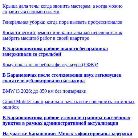
Крыша дала течь: когда звонить мастерам, а когда можно
справиться своими силами
Генеральная уборка: когда пора вызвать профессионалов
Косметический ремонт или капитальный переворот: как
выбрать масштаб работ в своей квартире
В Барановичском районе пьяного бесправника
задерживали со стрельбой
Кому показана лечебная физкультура (ЛФК)?
В Барановичах после столкновения двух легковушек
спасатели деблокировали пассажира
BMW i3 2026: до 850 км без подзарядки
Grand Mobile: как правильно начать и не совершить типичных
ошибок
В Барановичском районе уточнили границы населённых
пунктов в рамках административной актуализации
На участке Барановичи–Минск зафиксированы задержки