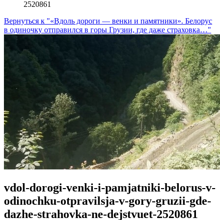
2520861
Вернуться к "«Вдоль дороги — венки и памятники». Белорус
в одиночку отправился в горы Грузии, где даже страховка…"
vdol-dorogi-venki-i-pamjatniki-belorus-v-
odinochku-otpravilsja-v-gory-gruzii-gde-
dazhe-strahovka-ne-dejstvuet-2520861