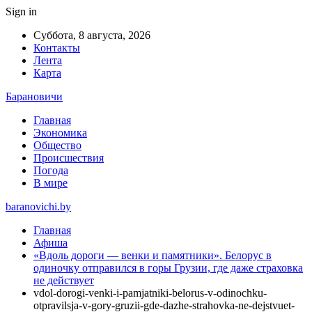
Sign in
Суббота, 8 августа, 2026
Контакты
Лента
Карта
Барановичи
Главная
Экономика
Общество
Происшествия
Погода
В мире
baranovichi.by
Главная
Афиша
«Вдоль дороги — венки и памятники». Белорус в
одиночку отправился в горы Грузии, где даже страховка
не действует
vdol-dorogi-venki-i-pamjatniki-belorus-v-odinochku-
otpravilsja-v-gory-gruzii-gde-dazhe-strahovka-ne-dejstvuet-