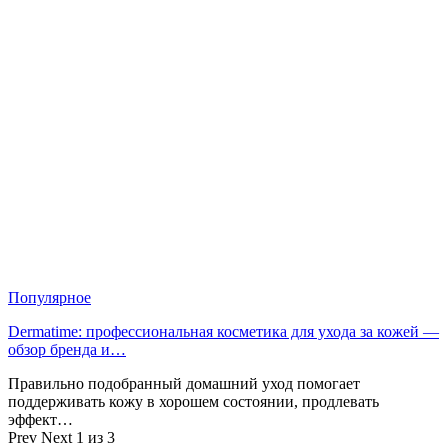
Популярное
Dermatime: профессиональная косметика для ухода за кожей —
обзор бренда и…
Правильно подобранный домашний уход помогает
поддерживать кожу в хорошем состоянии, продлевать
эффект…
Prev
Next
1 из 3