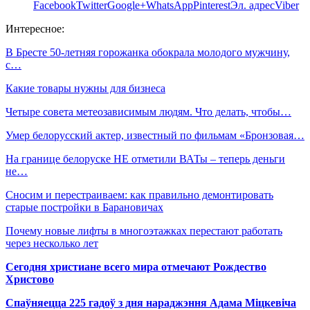
Facebook
Twitter
Google+
WhatsApp
Pinterest
Эл. адрес
Viber
Интересное:
В Бресте 50-летняя горожанка обокрала молодого мужчину,
с…
Какие товары нужны для бизнеса
Четыре совета метеозависимым людям. Что делать, чтобы…
Умер белорусский актер, известный по фильмам «Бронзовая…
На границе белоруске НЕ отметили ВАТы – теперь деньги
не…
Сносим и перестраиваем: как правильно демонтировать
старые постройки в Барановичах
Почему новые лифты в многоэтажках перестают работать
через несколько лет
Сегодня христиане всего мира отмечают Рождество
Христово
Спаўняецца 225 гадоў з дня нараджэння Адама Міцкевіча