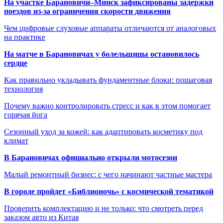
На участке Барановичи–Минск зафиксированы задержки
поездов из-за ограничения скорости движения
Чем цифровые слуховые аппараты отличаются от аналоговых
на практике
На матче в Барановичах у болельщицы остановилось
сердце
Как правильно укладывать фундаментные блоки: пошаговая
технология
Почему важно контролировать стресс и как в этом помогает
горячая йога
Сезонный уход за кожей: как адаптировать косметику под
климат
В Барановичах официально открыли мотосезон
Малый ремонтный бизнес: с чего начинают частные мастера
В городе пройдет «Библионочь» с космической тематикой
Проверить комплектацию и не только: что смотреть перед
заказом авто из Китая