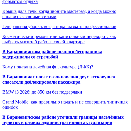
форматом отдыха
Крыша дала течь: когда звонить мастерам, а когда можно
справиться своими силами
Генеральная уборка: когда пора вызвать профессионалов
Косметический ремонт или капитальный переворот: как
выбрать масштаб работ в своей квартире
В Барановичском районе пьяного бесправника
задерживали со стрельбой
Кому показана лечебная физкультура (ЛФК)?
В Барановичах после столкновения двух легковушек
спасатели деблокировали пассажира
BMW i3 2026: до 850 км без подзарядки
Grand Mobile: как правильно начать и не совершить типичных
ошибок
В Барановичском районе уточнили границы населённых
пунктов в рамках административной актуализации