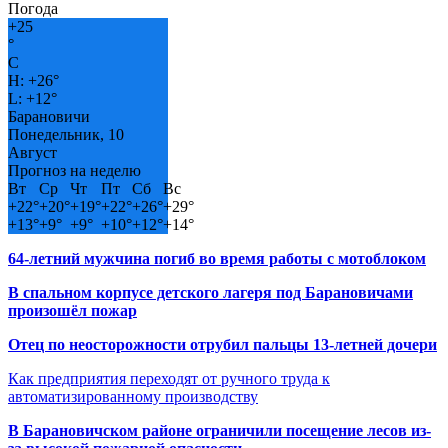
Погода
+
25
°
C
H:
+
26°
L:
+
12°
Барановичи
Понедельник, 10
Август
Прогноз на неделю
Вт
Ср
Чт
Пт
Сб
Вс
+
22°
+
20°
+
19°
+
22°
+
26°
+
29°
+
13°
+
9°
+
9°
+
10°
+
12°
+
14°
64-летний мужчина погиб во время работы с мотоблоком
В спальном корпусе детского лагеря под Барановичами
произошёл пожар
Отец по неосторожности отрубил пальцы 13-летней дочери
Как предприятия переходят от ручного труда к
автоматизированному производству
В Барановичском районе ограничили посещение лесов из-