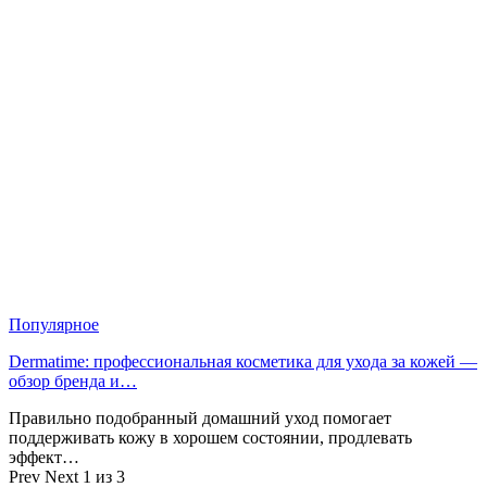
Популярное
Dermatime: профессиональная косметика для ухода за кожей —
обзор бренда и…
Правильно подобранный домашний уход помогает
поддерживать кожу в хорошем состоянии, продлевать
эффект…
Prev
Next
1 из 3