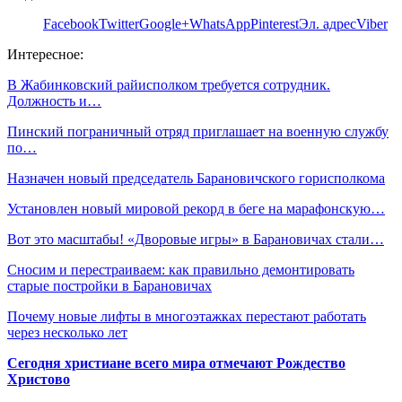
Facebook
Twitter
Google+
WhatsApp
Pinterest
Эл. адрес
Viber
Интересное:
В Жабинковский райисполком требуется сотрудник.
Должность и…
Пинский пограничный отряд приглашает на военную службу
по…
Назначен новый председатель Барановичского горисполкома
Установлен новый мировой рекорд в беге на марафонскую…
Вот это масштабы! «Дворовые игры» в Барановичах стали…
Сносим и перестраиваем: как правильно демонтировать
старые постройки в Барановичах
Почему новые лифты в многоэтажках перестают работать
через несколько лет
Сегодня христиане всего мира отмечают Рождество
Христово