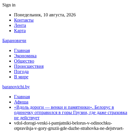
Sign in
Понедельник, 10 августа, 2026
Контакты
Лента
Карта
Барановичи
Главная
Экономика
Общество
Происшествия
Погода
В мире
baranovichi.by
Главная
Афиша
«Вдоль дороги — венки и памятники». Белорус в
одиночку отправился в горы Грузии, где даже страховка
не действует
vdol-dorogi-venki-i-pamjatniki-belorus-v-odinochku-
otpravilsja-v-gory-gruzii-gde-dazhe-strahovka-ne-dejstvuet-