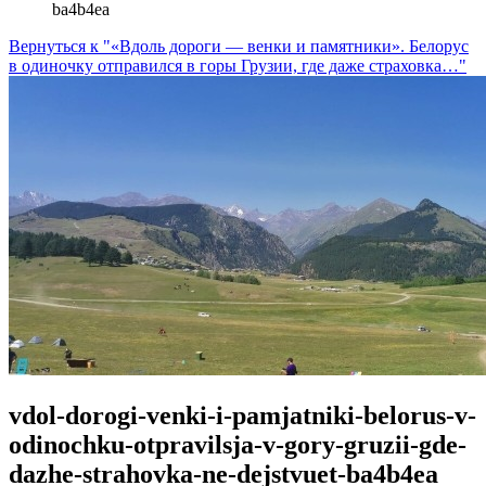
ba4b4ea
Вернуться к "«Вдоль дороги — венки и памятники». Белорус
в одиночку отправился в горы Грузии, где даже страховка…"
vdol-dorogi-venki-i-pamjatniki-belorus-v-
odinochku-otpravilsja-v-gory-gruzii-gde-
dazhe-strahovka-ne-dejstvuet-ba4b4ea