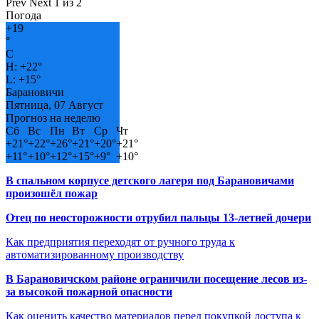
Prev
Next
1 из 2
Погода
+
19
°
C
H:
+
22°
L:
+
15°
Барановичи
Пятница, 07 Август
Прогноз на неделю
Сб
Вс
Пн
Вт
Ср
Чт
+
21°
+
22°
+
26°
+
21°
+
20°
+
21°
+
11°
+
10°
+
12°
+
15°
+
9°
+
10°
В спальном корпусе детского лагеря под Барановичами
произошёл пожар
Отец по неосторожности отрубил пальцы 13-летней дочери
Как предприятия переходят от ручного труда к
автоматизированному производству
В Барановичском районе ограничили посещение лесов из-
за высокой пожарной опасности
Как оценить качество материалов перед покупкой доступа к