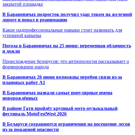
закрытой площадке
В Барановичах подросток получил удар током на железной
дороге и попал в реанимацию
Какие надпрофессиональные навыки стоит развивать для
успешной карьеры
Погода в Барановичах на 25 июня: переменная облачность
и дожди
Происхождение белорусов: что антропология рассказывает о
формировании народа
В Барановичах 26 июня возможны перебои связи из-за
плановых работ A1
В Барановичах назвали самые популярные имена
новорождённых
В районе Гати пройдёт крупный мото-музыкальный
фестиваль MotoFestWest 2026
В Беларуси сохраняются ограничения на посещение лесов
из-за пожарной опасности