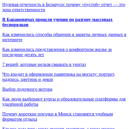
Нулевая отчетность в Беларуси: почему «пустой» отчет — это
зона ответственности
В Барановичах прошли учения по разгону массовых
беспорядков
Как изменились способы общения и защиты личных данных в
интернете
Как изменились представления о комфортном жилье за
последние десять лет
7 вещей, которые нельзя смывать в унитаз
Что входит в оформление памятника на могилу: портрет,
надпись, цветник и декор
Выбор лодочного мотора
Как люди выбирают курсы и образовательные платформы для
удалённой работы
Почему короткие поездки в Минск становятся удобным
форматом отдыха
Крыша дала течь: когда звонить мастерам, а когда можно