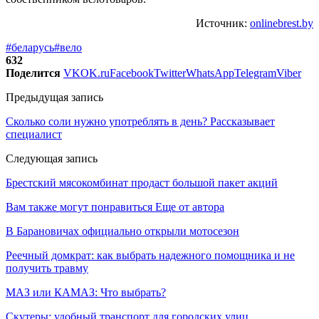
Источник:
onlinebrest.by
#беларусь
#вело
632
Поделится
VK
OK.ru
Facebook
Twitter
WhatsApp
Telegram
Viber
Предыдущая запись
Сколько соли нужно употреблять в день? Рассказывает
специалист
Следующая запись
Брестский мясокомбинат продаст большой пакет акций
Вам также могут понравиться
Еще от автора
В Барановичах официально открыли мотосезон
Реечный домкрат: как выбрать надежного помощника и не
получить травму
МАЗ или КАМАЗ: Что выбрать?
Скутеры: удобный транспорт для городских улиц