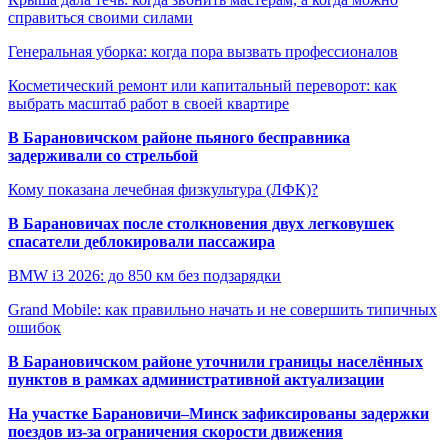
справиться своими силами
Генеральная уборка: когда пора вызвать профессионалов
Косметический ремонт или капитальный переворот: как
выбрать масштаб работ в своей квартире
В Барановичском районе пьяного бесправника
задерживали со стрельбой
Кому показана лечебная физкультура (ЛФК)?
В Барановичах после столкновения двух легковушек
спасатели деблокировали пассажира
BMW i3 2026: до 850 км без подзарядки
Grand Mobile: как правильно начать и не совершить типичных
ошибок
В Барановичском районе уточнили границы населённых
пунктов в рамках административной актуализации
На участке Барановичи–Минск зафиксированы задержки
поездов из-за ограничения скорости движения