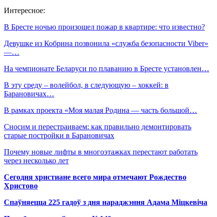
Интересное:
В Бресте ночью произошел пожар в квартире: что известно?
Девушке из Кобрина позвонила «служба безопасности Viber»
—…
На чемпионате Беларуси по плаванию в Бресте установлен…
В эту среду – волейбол, в следующую – хоккей: в
Барановичах…
В рамках проекта «Моя малая Родина — часть большой…
Сносим и перестраиваем: как правильно демонтировать
старые постройки в Барановичах
Почему новые лифты в многоэтажках перестают работать
через несколько лет
Сегодня христиане всего мира отмечают Рождество
Христово
Спаўняецца 225 гадоў з дня нараджэння Адама Міцкевіча