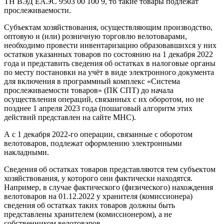
ТН ВЭД ЕАЭС 9503 00 100 9, то такие товары подлежат
прослеживаемости.
Субъектам хозяйствования, осуществляющим производство,
оптовую и (или) розничную торговлю велотоварами,
необходимо провести инвентаризацию образовавшихся у них
остатков указанных товаров по состоянию на 1 декабря 2022
года и представить сведения об остатках в налоговые органы
по месту постановки на учёт в виде электронного документа
для включения в программный комплекс «Система
прослеживаемости товаров» (ПК СПТ) до начала
осуществления операций, связанных с их оборотом, но не
позднее 1 апреля 2023 года (пошаговый алгоритм этих
действий представлен на сайте МНС).
А с 1 декабря 2022-го операции, связанные с оборотом
велотоваров, подлежат оформлению электронными
накладными.
Сведения об остатках товаров представляются тем субъектом
хозяйствования, у которого они фактически находятся.
Например, в случае фактического (физического) нахождения
велотоваров на 01.12.2022 у хранителя (комиссионера)
сведения об остатках таких товаров должны быть
представлены хранителем (комиссионером), а не
собственником велотоваров.