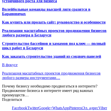
устойчивого роста для бизнеса
Волейбольные команды высшей лиги сразятся в
Барановичах
Как купить или продать сайт: руководство и особенности
Реализация масштабных проектов продвижения бизнесов
любого размера в Беларуси
Строительство бассейнов и хамамов под ключ — полный
цикл работ в Беларуси
Как заказать строительство зданий из сэндвич-панелей
В фокусе
Реализация масштабных проектов продвижения бизнесов
любого размера инструментами…
Почему бизнесу необходимо продвигаться в интернете?
Продвижение бизнеса в интернете имеет ряд важных
преимуществ…
Поделиться
Facebook
Twitter
Google+
WhatsApp
Pinterest
Эл. адрес
Viber