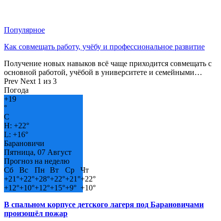
Популярное
Как совмещать работу, учёбу и профессиональное развитие
Получение новых навыков всё чаще приходится совмещать с
основной работой, учёбой в университете и семейными…
Prev
Next
1 из 3
Погода
+
19
°
C
H:
+
22°
L:
+
16°
Барановичи
Пятница, 07 Август
Прогноз на неделю
Сб
Вс
Пн
Вт
Ср
Чт
+
21°
+
22°
+
28°
+
22°
+
21°
+
22°
+
12°
+
10°
+
12°
+
15°
+
9°
+
10°
В спальном корпусе детского лагеря под Барановичами
произошёл пожар