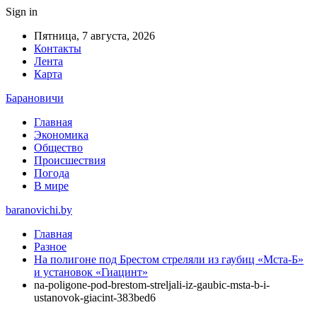
Sign in
Пятница, 7 августа, 2026
Контакты
Лента
Карта
Барановичи
Главная
Экономика
Общество
Происшествия
Погода
В мире
baranovichi.by
Главная
Разное
На полигоне под Брестом стреляли из гаубиц «Мста-Б»
и установок «Гиацинт»
na-poligone-pod-brestom-streljali-iz-gaubic-msta-b-i-
ustanovok-giacint-383bed6