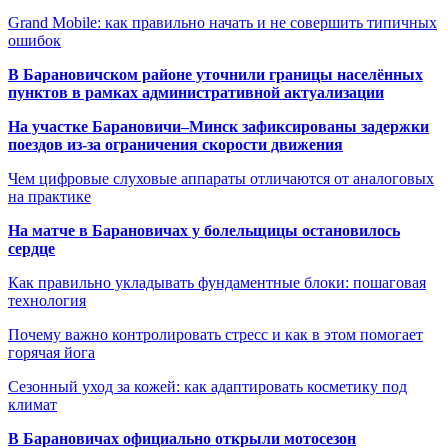
Grand Mobile: как правильно начать и не совершить типичных
ошибок
В Барановичском районе уточнили границы населённых
пунктов в рамках административной актуализации
На участке Барановичи–Минск зафиксированы задержки
поездов из-за ограничения скорости движения
Чем цифровые слуховые аппараты отличаются от аналоговых
на практике
На матче в Барановичах у болельщицы остановилось
сердце
Как правильно укладывать фундаментные блоки: пошаговая
технология
Почему важно контролировать стресс и как в этом помогает
горячая йога
Сезонный уход за кожей: как адаптировать косметику под
климат
В Барановичах официально открыли мотосезон