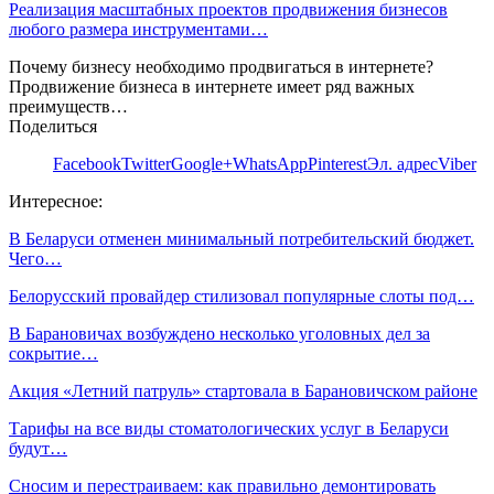
Реализация масштабных проектов продвижения бизнесов
любого размера инструментами…
Почему бизнесу необходимо продвигаться в интернете?
Продвижение бизнеса в интернете имеет ряд важных
преимуществ…
Поделиться
Facebook
Twitter
Google+
WhatsApp
Pinterest
Эл. адрес
Viber
Интересное:
В Беларуси отменен минимальный потребительский бюджет.
Чего…
Белорусский провайдер стилизовал популярные слоты под…
В Барановичах возбуждено несколько уголовных дел за
сокрытие…
Акция «Летний патруль» стартовала в Барановичском районе
Тарифы на все виды стоматологических услуг в Беларуси
будут…
Сносим и перестраиваем: как правильно демонтировать