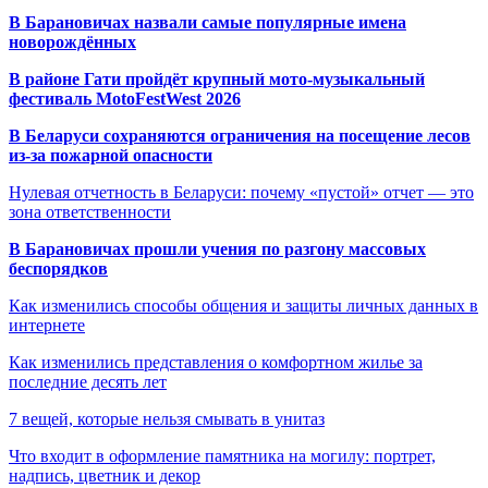
В Барановичах назвали самые популярные имена
новорождённых
В районе Гати пройдёт крупный мото-музыкальный
фестиваль MotoFestWest 2026
В Беларуси сохраняются ограничения на посещение лесов
из-за пожарной опасности
Нулевая отчетность в Беларуси: почему «пустой» отчет — это
зона ответственности
В Барановичах прошли учения по разгону массовых
беспорядков
Как изменились способы общения и защиты личных данных в
интернете
Как изменились представления о комфортном жилье за
последние десять лет
7 вещей, которые нельзя смывать в унитаз
Что входит в оформление памятника на могилу: портрет,
надпись, цветник и декор