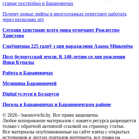
старые постройки в Барановичах
Почему новые лифты в многоэтажках перестают работать
через несколько лет
Сегодня христиане всего мира отмечают Рождество
Христово
Спаўняецца 225 гадоў з дня нараджэння Адама Міцкевіча
Поэт белорусской земли. К 140-летию со дня рождения
Янки Купалы
Работа в Барановичах
Медицина Барановичей
Digital услуги в Беларуси
Погода в Барановичах и Барановичском районе
© 2026 - baranovichi.by. Все права защищены.
Любое копирование материалов с нашего ресурса разрешается
только с обратной активной ссылкой на страницу статьи.
Все материалы опубликованные на сайте взяты с открытых
источников и других порталов интернета, все права на