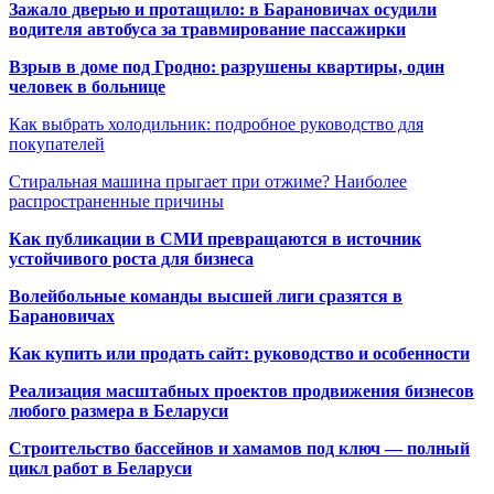
Зажало дверью и протащило: в Барановичах осудили
водителя автобуса за травмирование пассажирки
Взрыв в доме под Гродно: разрушены квартиры, один
человек в больнице
Как выбрать холодильник: подробное руководство для
покупателей
Стиральная машина прыгает при отжиме? Наиболее
распространенные причины
Как публикации в СМИ превращаются в источник
устойчивого роста для бизнеса
Волейбольные команды высшей лиги сразятся в
Барановичах
Как купить или продать сайт: руководство и особенности
Реализация масштабных проектов продвижения бизнесов
любого размера в Беларуси
Строительство бассейнов и хамамов под ключ — полный
цикл работ в Беларуси