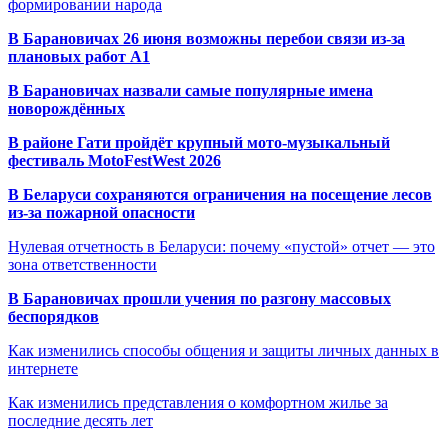
формировании народа
В Барановичах 26 июня возможны перебои связи из-за
плановых работ A1
В Барановичах назвали самые популярные имена
новорождённых
В районе Гати пройдёт крупный мото-музыкальный
фестиваль MotoFestWest 2026
В Беларуси сохраняются ограничения на посещение лесов
из-за пожарной опасности
Нулевая отчетность в Беларуси: почему «пустой» отчет — это
зона ответственности
В Барановичах прошли учения по разгону массовых
беспорядков
Как изменились способы общения и защиты личных данных в
интернете
Как изменились представления о комфортном жилье за
последние десять лет