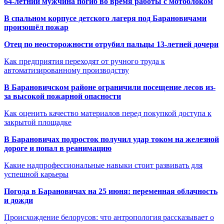
64-летний мужчина погиб во время работы с мотоблоком
В спальном корпусе детского лагеря под Барановичами
произошёл пожар
Отец по неосторожности отрубил пальцы 13-летней дочери
Как предприятия переходят от ручного труда к
автоматизированному производству
В Барановичском районе ограничили посещение лесов из-
за высокой пожарной опасности
Как оценить качество материалов перед покупкой доступа к
закрытой площадке
В Барановичах подросток получил удар током на железной
дороге и попал в реанимацию
Какие надпрофессиональные навыки стоит развивать для
успешной карьеры
Погода в Барановичах на 25 июня: переменная облачность
и дожди
Происхождение белорусов: что антропология рассказывает о