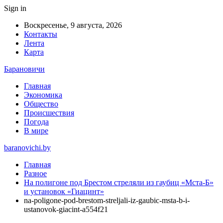
Sign in
Воскресенье, 9 августа, 2026
Контакты
Лента
Карта
Барановичи
Главная
Экономика
Общество
Происшествия
Погода
В мире
baranovichi.by
Главная
Разное
На полигоне под Брестом стреляли из гаубиц «Мста-Б»
и установок «Гиацинт»
na-poligone-pod-brestom-streljali-iz-gaubic-msta-b-i-
ustanovok-giacint-a554f21