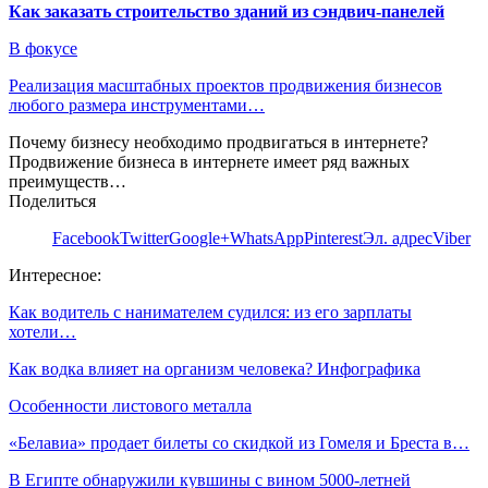
Как заказать строительство зданий из сэндвич-панелей
В фокусе
Реализация масштабных проектов продвижения бизнесов
любого размера инструментами…
Почему бизнесу необходимо продвигаться в интернете?
Продвижение бизнеса в интернете имеет ряд важных
преимуществ…
Поделиться
Facebook
Twitter
Google+
WhatsApp
Pinterest
Эл. адрес
Viber
Интересное:
Как водитель с нанимателем судился: из его зарплаты
хотели…
Как водка влияет на организм человека? Инфографика
Особенности листового металла
«Белавиа» продает билеты со скидкой из Гомеля и Бреста в…
В Египте обнаружили кувшины с вином 5000-летней