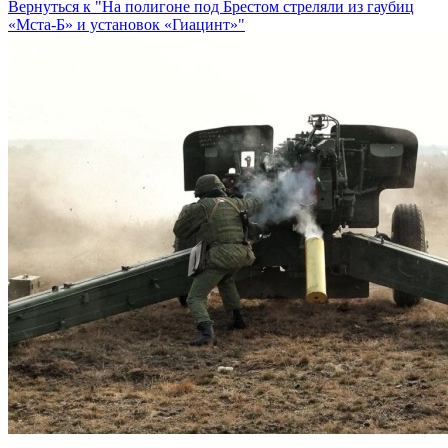
Вернуться к "На полигоне под Брестом стреляли из гаубиц
«Мста-Б» и установок «Гиацинт»"