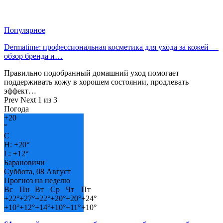
Популярное
Dermatime: профессиональная косметика для ухода за кожей —
обзор бренда и…
Правильно подобранный домашний уход помогает
поддерживать кожу в хорошем состоянии, продлевать
эффект…
Prev
Next
1 из 3
Погода
+
20
°
C
H:
+
20°
L:
+
12°
Барановичи
Суббота, 08 Август
Прогноз на неделю
Вс
Пн
Вт
Ср
Чт
Пт
+
22°
+
27°
+
22°
+
20°
+
20°
+
24°
+
10°
+
12°
+
14°
+
10°
+
11°
+
10°