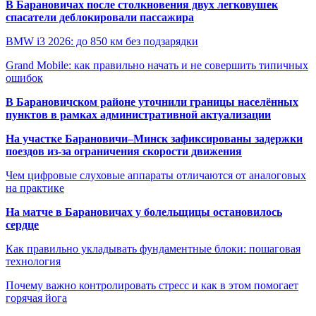
В Барановичах после столкновения двух легковушек
спасатели деблокировали пассажира
BMW i3 2026: до 850 км без подзарядки
Grand Mobile: как правильно начать и не совершить типичных
ошибок
В Барановичском районе уточнили границы населённых
пунктов в рамках административной актуализации
На участке Барановичи–Минск зафиксированы задержки
поездов из-за ограничения скорости движения
Чем цифровые слуховые аппараты отличаются от аналоговых
на практике
На матче в Барановичах у болельщицы остановилось
сердце
Как правильно укладывать фундаментные блоки: пошаговая
технология
Почему важно контролировать стресс и как в этом помогает
горячая йога