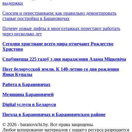
выдержки
Сносим и перестраиваем: как правильно демонтировать
старые постройки в Барановичах
Почему новые лифты в многоэтажках перестают работать
через несколько лет
Сегодня христиане всего мира отмечают Рождество
Христово
Спаўняецца 225 гадоў з дня нараджэння Адама Міцкевіча
Поэт белорусской земли. К 140-летию со дня рождения
Янки Купалы
Работа в Барановичах
Медицина Барановичей
Digital услуги в Беларуси
Погода в Барановичах и Барановичском районе
© 2026 - baranovichi.by. Все права защищены.
Любое копирование материалов с нашего ресурса разрешается