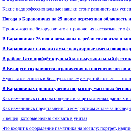
Какие надпрофессиональные навыки стоит развивать для успе
Погода в Барановичах на 25 июня: переменная облачность 
Происхождение белорусов: что антропология рассказывает о 
В Барановичах 26 июня возможны перебои связи из-за план
В Барановичах назвали самые популярные имена новорож
В районе Гати пройдёт крупный мото-музыкальный фестива
В Беларуси сохраняются ограничения на посещение лесов и
Нулевая отчетность в Беларуси: почему «пустой» отчет — это 
В Барановичах прошли учения по разгону массовых беспор
Как изменились способы общения и защиты личных данных в 
Как изменились представления о комфортном жилье за последни
7 вещей, которые нельзя смывать в унитаз
Что входит в оформление памятника на могилу: портрет, надпис