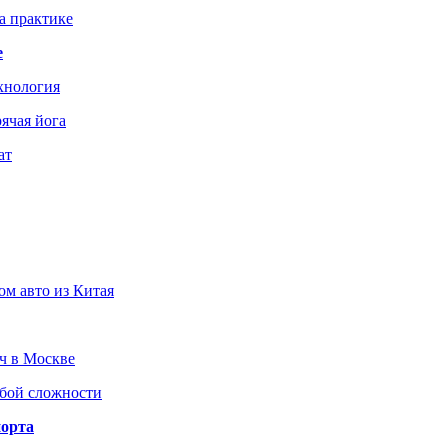
а практике
е
хнология
ячая йога
ат
ом авто из Китая
юч в Москве
юбой сложности
порта