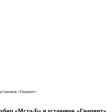
 установок «Гиацинт»
аубиц «Мста-Б» и установок «Гиацинт»