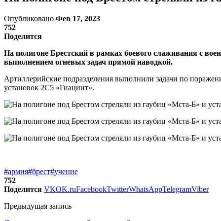
Опубликовано
Фев 17, 2023
752
Поделится
На полигоне Брестский в рамках боевого слаживания с во
выполнением огневых задач прямой наводкой.
Артиллерийские подразделения выполнили задачи по поражени
установок 2С5 «Гиацинт».
#армия
#брест
#учение
752
Поделится
VK
OK.ru
Facebook
Twitter
WhatsApp
Telegram
Viber
Предыдущая запись