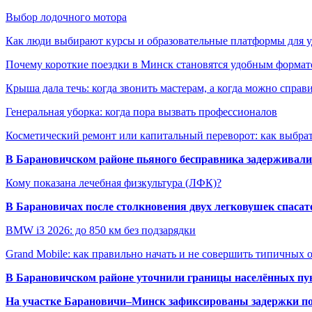
Выбор лодочного мотора
Как люди выбирают курсы и образовательные платформы для 
Почему короткие поездки в Минск становятся удобным формат
Крыша дала течь: когда звонить мастерам, а когда можно справ
Генеральная уборка: когда пора вызвать профессионалов
Косметический ремонт или капитальный переворот: как выбрат
В Барановичском районе пьяного бесправника задерживали 
Кому показана лечебная физкультура (ЛФК)?
В Барановичах после столкновения двух легковушек спаса
BMW i3 2026: до 850 км без подзарядки
Grand Mobile: как правильно начать и не совершить типичных
В Барановичском районе уточнили границы населённых пу
На участке Барановичи–Минск зафиксированы задержки пое