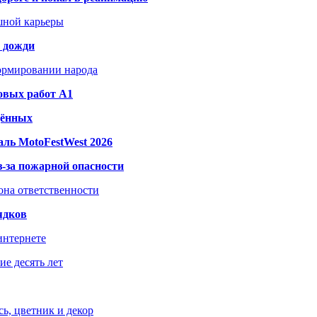
шной карьеры
и дожди
формировании народа
овых работ A1
дённых
ль MotoFestWest 2026
з-за пожарной опасности
зона ответственности
ядков
интернете
е десять лет
ь, цветник и декор