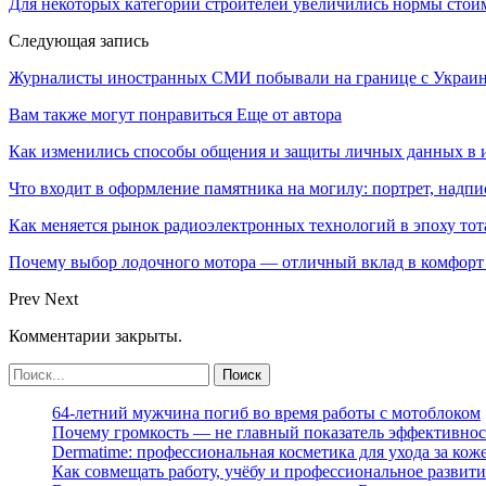
Для некоторых категорий строителей увеличились нормы стои
Следующая запись
Журналисты иностранных СМИ побывали на границе с Украи
Вам также могут понравиться
Еще от автора
Как изменились способы общения и защиты личных данных в 
Что входит в оформление памятника на могилу: портрет, надпис
Как меняется рынок радиоэлектронных технологий в эпоху тот
Почему выбор лодочного мотора — отличный вклад в комфорт 
Prev
Next
Комментарии закрыты.
64-летний мужчина погиб во время работы с мотоблоком
Почему громкость — не главный показатель эффективнос
Dermatime: профессиональная косметика для ухода за кож
Как совмещать работу, учёбу и профессиональное развити