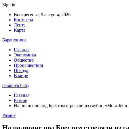
Sign in
Воскресенье, 9 августа, 2026
Контакты
Лента
Карта
Барановичи
Главная
Экономика
Общество
Происшествия
Погода
В мире
baranovichi.by
Главная
Разное
На полигоне под Брестом стреляли из гаубиц «Мста-Б» и
Разное
На полигоне под Брестом стреляли из г