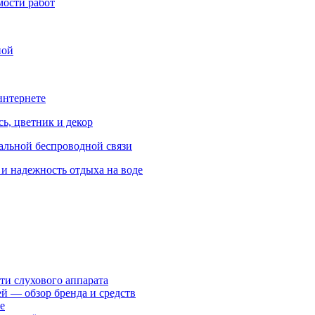
мости работ
ной
интернете
ь, цветник и декор
альной беспроводной связи
и надежность отдыха на воде
ти слухового аппарата
ей — обзор бренда и средств
е