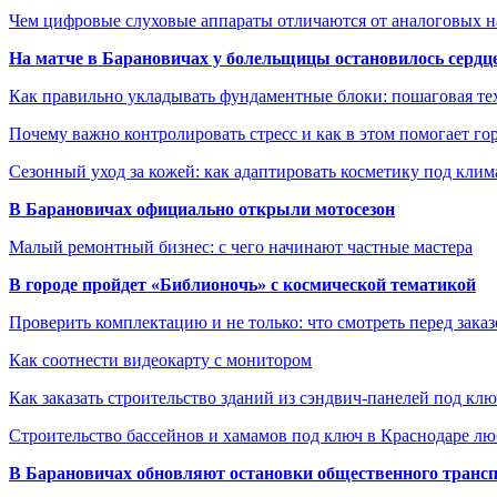
Чем цифровые слуховые аппараты отличаются от аналоговых н
На матче в Барановичах у болельщицы остановилось сердц
Как правильно укладывать фундаментные блоки: пошаговая те
Почему важно контролировать стресс и как в этом помогает гор
Сезонный уход за кожей: как адаптировать косметику под клим
В Барановичах официально открыли мотосезон
Малый ремонтный бизнес: с чего начинают частные мастера
В городе пройдет «Библионочь» с космической тематикой
Проверить комплектацию и не только: что смотреть перед заказ
Как соотнести видеокарту с монитором
Как заказать строительство зданий из сэндвич-панелей под кл
Строительство бассейнов и хамамов под ключ в Краснодаре л
В Барановичах обновляют остановки общественного транс