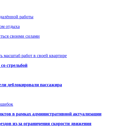
удалённой работы
ом отдыха
иться своими силами
ь масштаб работ в своей квартире
со стрельбой
тели деблокировали пассажира
 ошибок
нктов в рамках административной актуализации
здов из-за ограничения скорости движения