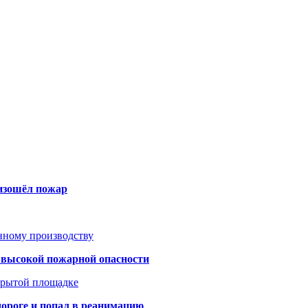
оизошёл пожар
анному производству
а высокой пожарной опасности
акрытой площадке
дороге и попал в реанимацию