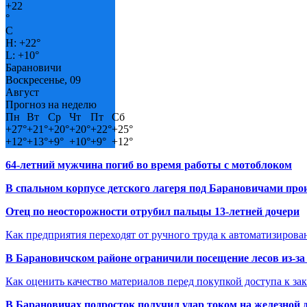
+
22
°
C
H:
+
22°
L:
+
10°
Барановичи
Воскресенье, 09
Август
Прогноз на неделю
Пн
Вт
Ср
Чт
Пт
Сб
+
27°
+
21°
+
20°
+
20°
+
22°
+
25°
+
12°
+
13°
+
9°
+
10°
+
9°
+
12°
64-летний мужчина погиб во время работы с мотоблоком
В спальном корпусе детского лагеря под Барановичами пр
Отец по неосторожности отрубил пальцы 13-летней дочери
Как предприятия переходят от ручного труда к автоматизиров
В Барановичском районе ограничили посещение лесов из-з
Как оценить качество материалов перед покупкой доступа к з
В Барановичах подросток получил удар током на железной 