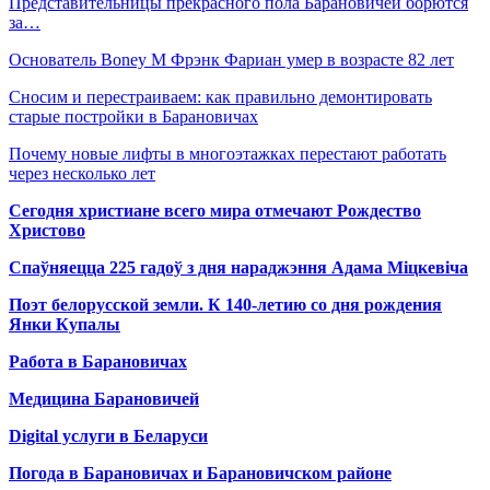
Представительницы прекрасного пола Барановичей борются
за…
Основатель Boney M Фрэнк Фариан умер в возрасте 82 лет
Сносим и перестраиваем: как правильно демонтировать
старые постройки в Барановичах
Почему новые лифты в многоэтажках перестают работать
через несколько лет
Сегодня христиане всего мира отмечают Рождество
Христово
Спаўняецца 225 гадоў з дня нараджэння Адама Міцкевіча
Поэт белорусской земли. К 140-летию со дня рождения
Янки Купалы
Работа в Барановичах
Медицина Барановичей
Digital услуги в Беларуси
Погода в Барановичах и Барановичском районе