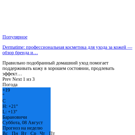
Популярное
Dermatime: профессиональная косметика для ухода за кожей —
обзор бренда и…
Правильно подобранный домашний уход помогает
поддерживать кожу в хорошем состоянии, продлевать
эффект…
Prev
Next
1 из 3
Погода
+
19
°
C
H:
+
21°
L:
+
13°
Барановичи
Суббота, 08 Август
Прогноз на неделю
Вс
Пн
Вт
Ср
Чт
Пт