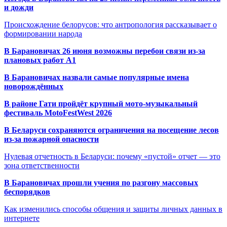
и дожди
Происхождение белорусов: что антропология рассказывает о
формировании народа
В Барановичах 26 июня возможны перебои связи из-за
плановых работ A1
В Барановичах назвали самые популярные имена
новорождённых
В районе Гати пройдёт крупный мото-музыкальный
фестиваль MotoFestWest 2026
В Беларуси сохраняются ограничения на посещение лесов
из-за пожарной опасности
Нулевая отчетность в Беларуси: почему «пустой» отчет — это
зона ответственности
В Барановичах прошли учения по разгону массовых
беспорядков
Как изменились способы общения и защиты личных данных в
интернете