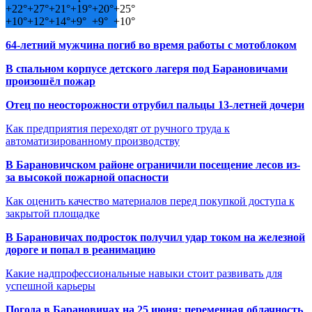
+
22°
+
27°
+
21°
+
19°
+
20°
+
25°
+
10°
+
12°
+
14°
+
9°
+
9°
+
10°
64-летний мужчина погиб во время работы с мотоблоком
В спальном корпусе детского лагеря под Барановичами
произошёл пожар
Отец по неосторожности отрубил пальцы 13-летней дочери
Как предприятия переходят от ручного труда к
автоматизированному производству
В Барановичском районе ограничили посещение лесов из-
за высокой пожарной опасности
Как оценить качество материалов перед покупкой доступа к
закрытой площадке
В Барановичах подросток получил удар током на железной
дороге и попал в реанимацию
Какие надпрофессиональные навыки стоит развивать для
успешной карьеры
Погода в Барановичах на 25 июня: переменная облачность