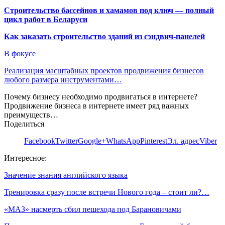
Строительство бассейнов и хамамов под ключ — полный
цикл работ в Беларуси
Как заказать строительство зданий из сэндвич-панелей
В фокусе
Реализация масштабных проектов продвижения бизнесов
любого размера инструментами…
Почему бизнесу необходимо продвигаться в интернете?
Продвижение бизнеса в интернете имеет ряд важных
преимуществ…
Поделиться
Facebook
Twitter
Google+
WhatsApp
Pinterest
Эл. адрес
Viber
Интересное:
Значение знания английского языка
Тренировка сразу после встречи Нового года – стоит ли?…
«МАЗ» насмерть сбил пешехода под Барановичами