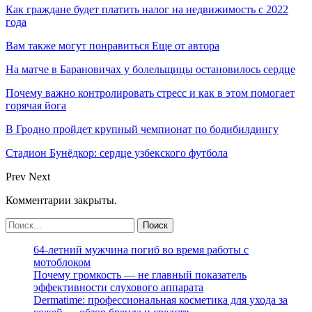
Как граждане будет платить налог на недвижимость с 2022
года
Вам также могут понравиться
Еще от автора
На матче в Барановичах у болельщицы остановилось сердце
Почему важно контролировать стресс и как в этом помогает
горячая йога
В Гродно пройдет крупный чемпионат по бодибилдингу
Стадион Бунёдкор: сердце узбекского футбола
Prev
Next
Комментарии закрыты.
64-летний мужчина погиб во время работы с
мотоблоком
Почему громкость — не главный показатель
эффективности слухового аппарата
Dermatime: профессиональная косметика для ухода за