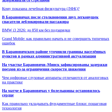
задерживали со стрельбой
Кому показана лечебная физкультура (ЛФК)?
В Барановичах после столкновения двух легковушек
спасатели деблокировали пассажира
BMW i3 2026: до 850 км без подзарядки
Grand Mobile: как правильно начать и не совершить типичных
ошибок
В Барановичском районе уточнили границы населённых
пунктов в рамках административной актуализации
На участке Барановичи–Минск зафиксированы задержки
поездов из-за ограничения скорости движения
Чем цифровые слуховые аппараты отличаются от аналоговых
на практике
На матче в Барановичах у болельщицы остановилось
сердце
Как правильно укладывать фундаментные блоки: пошаговая
технология