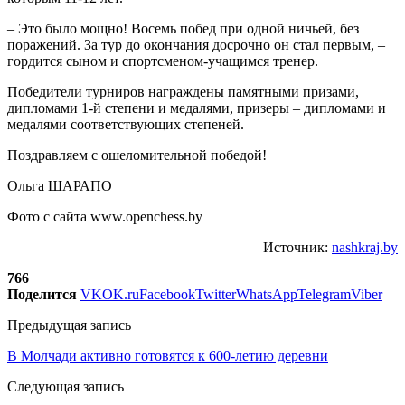
– Это было мощно! Восемь побед при одной ничьей, без
поражений. За тур до окончания досрочно он стал первым, –
гордится сыном и спортсменом-учащимся тренер.
Победители турниров награждены памятными призами,
дипломами 1-й степени и медалями, призеры – дипломами и
медалями соответствующих степеней.
Поздравляем с ошеломительной победой!
Ольга ШАРАПО
Фото с сайта www.openchess.by
Источник:
nashkraj.by
766
Поделится
VK
OK.ru
Facebook
Twitter
WhatsApp
Telegram
Viber
Предыдущая запись
В Молчади активно готовятся к 600-летию деревни
Следующая запись