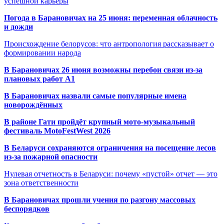
успешной карьеры
Погода в Барановичах на 25 июня: переменная облачность
и дожди
Происхождение белорусов: что антропология рассказывает о
формировании народа
В Барановичах 26 июня возможны перебои связи из-за
плановых работ A1
В Барановичах назвали самые популярные имена
новорождённых
В районе Гати пройдёт крупный мото-музыкальный
фестиваль MotoFestWest 2026
В Беларуси сохраняются ограничения на посещение лесов
из-за пожарной опасности
Нулевая отчетность в Беларуси: почему «пустой» отчет — это
зона ответственности
В Барановичах прошли учения по разгону массовых
беспорядков