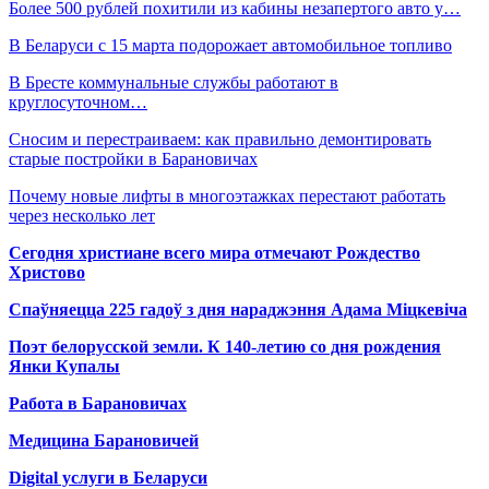
Более 500 рублей похитили из кабины незапертого авто у…
В Беларуси с 15 марта подорожает автомобильное топливо
В Бресте коммунальные службы работают в
круглосуточном…
Сносим и перестраиваем: как правильно демонтировать
старые постройки в Барановичах
Почему новые лифты в многоэтажках перестают работать
через несколько лет
Сегодня христиане всего мира отмечают Рождество
Христово
Спаўняецца 225 гадоў з дня нараджэння Адама Міцкевіча
Поэт белорусской земли. К 140-летию со дня рождения
Янки Купалы
Работа в Барановичах
Медицина Барановичей
Digital услуги в Беларуси