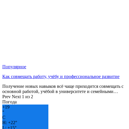
Популярное
Как совмещать работу, учёбу и профессиональное развитие
Получение новых навыков всё чаще приходится совмещать с
основной работой, учёбой в университете и семейными…
Prev
Next
1 из 2
Погода
+
19
°
C
H:
+
22°
L:
+
15°