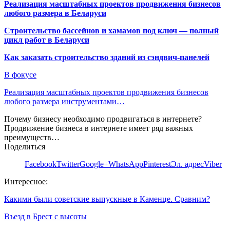
Реализация масштабных проектов продвижения бизнесов
любого размера в Беларуси
Строительство бассейнов и хамамов под ключ — полный
цикл работ в Беларуси
Как заказать строительство зданий из сэндвич-панелей
В фокусе
Реализация масштабных проектов продвижения бизнесов
любого размера инструментами…
Почему бизнесу необходимо продвигаться в интернете?
Продвижение бизнеса в интернете имеет ряд важных
преимуществ…
Поделиться
Facebook
Twitter
Google+
WhatsApp
Pinterest
Эл. адрес
Viber
Интересное:
Какими были советские выпускные в Каменце. Сравним?
Въезд в Брест с высоты