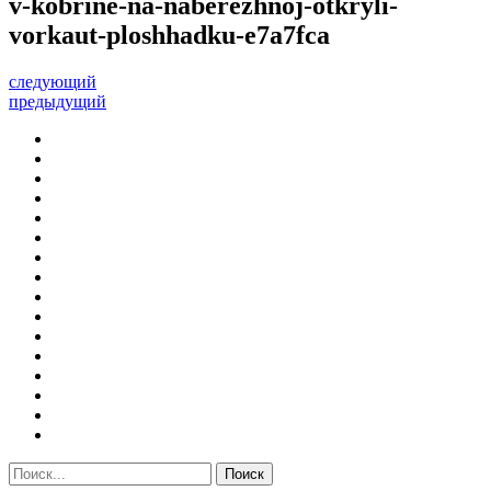
v-kobrine-na-naberezhnoj-otkryli-
vorkaut-ploshhadku-e7a7fca
следующий
предыдущий