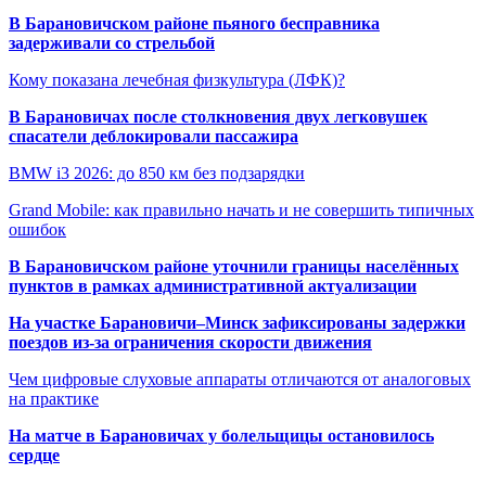
В Барановичском районе пьяного бесправника
задерживали со стрельбой
Кому показана лечебная физкультура (ЛФК)?
В Барановичах после столкновения двух легковушек
спасатели деблокировали пассажира
BMW i3 2026: до 850 км без подзарядки
Grand Mobile: как правильно начать и не совершить типичных
ошибок
В Барановичском районе уточнили границы населённых
пунктов в рамках административной актуализации
На участке Барановичи–Минск зафиксированы задержки
поездов из-за ограничения скорости движения
Чем цифровые слуховые аппараты отличаются от аналоговых
на практике
На матче в Барановичах у болельщицы остановилось
сердце