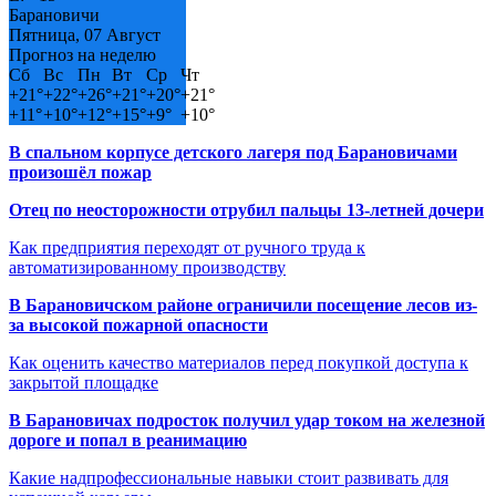
Барановичи
Пятница, 07 Август
Прогноз на неделю
Сб
Вс
Пн
Вт
Ср
Чт
+
21°
+
22°
+
26°
+
21°
+
20°
+
21°
+
11°
+
10°
+
12°
+
15°
+
9°
+
10°
В спальном корпусе детского лагеря под Барановичами
произошёл пожар
Отец по неосторожности отрубил пальцы 13-летней дочери
Как предприятия переходят от ручного труда к
автоматизированному производству
В Барановичском районе ограничили посещение лесов из-
за высокой пожарной опасности
Как оценить качество материалов перед покупкой доступа к
закрытой площадке
В Барановичах подросток получил удар током на железной
дороге и попал в реанимацию
Какие надпрофессиональные навыки стоит развивать для