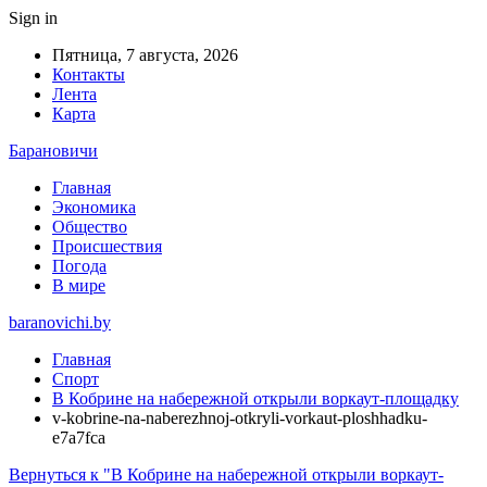
Sign in
Пятница, 7 августа, 2026
Контакты
Лента
Карта
Барановичи
Главная
Экономика
Общество
Происшествия
Погода
В мире
baranovichi.by
Главная
Спорт
В Кобрине на набережной открыли воркаут-площадку
v-kobrine-na-naberezhnoj-otkryli-vorkaut-ploshhadku-
e7a7fca
Вернуться к "В Кобрине на набережной открыли воркаут-