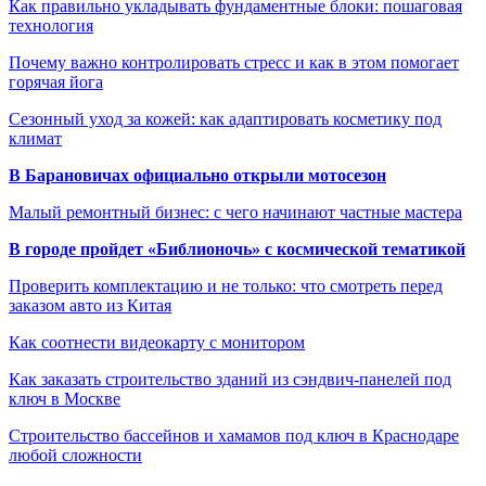
Как правильно укладывать фундаментные блоки: пошаговая
технология
Почему важно контролировать стресс и как в этом помогает
горячая йога
Сезонный уход за кожей: как адаптировать косметику под
климат
В Барановичах официально открыли мотосезон
Малый ремонтный бизнес: с чего начинают частные мастера
В городе пройдет «Библионочь» с космической тематикой
Проверить комплектацию и не только: что смотреть перед
заказом авто из Китая
Как соотнести видеокарту с монитором
Как заказать строительство зданий из сэндвич-панелей под
ключ в Москве
Строительство бассейнов и хамамов под ключ в Краснодаре
любой сложности