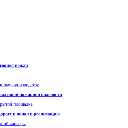
оизошёл пожар
анному производству
а высокой пожарной опасности
акрытой площадке
дороге и попал в реанимацию
шной карьеры