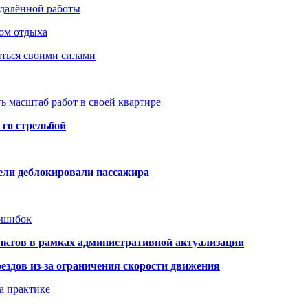
удалённой работы
ом отдыха
иться своими силами
ь масштаб работ в своей квартире
со стрельбой
тели деблокировали пассажира
 ошибок
нктов в рамках административной актуализации
здов из-за ограничения скорости движения
а практике