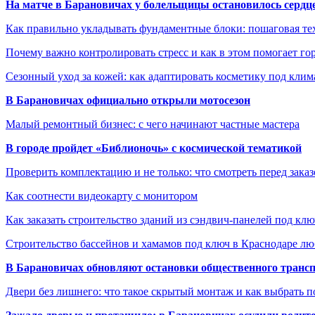
На матче в Барановичах у болельщицы остановилось сердц
Как правильно укладывать фундаментные блоки: пошаговая те
Почему важно контролировать стресс и как в этом помогает гор
Сезонный уход за кожей: как адаптировать косметику под клим
В Барановичах официально открыли мотосезон
Малый ремонтный бизнес: с чего начинают частные мастера
В городе пройдет «Библионочь» с космической тематикой
Проверить комплектацию и не только: что смотреть перед заказ
Как соотнести видеокарту с монитором
Как заказать строительство зданий из сэндвич-панелей под кл
Строительство бассейнов и хамамов под ключ в Краснодаре л
В Барановичах обновляют остановки общественного транс
Двери без лишнего: что такое скрытый монтаж и как выбрать 