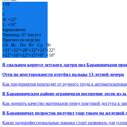
+
19
°
C
H:
+
22°
L:
+
16°
Барановичи
Пятница, 07 Август
Прогноз на неделю
Сб
Вс
Пн
Вт
Ср
Чт
+
21°
+
22°
+
28°
+
22°
+
21°
+
22°
+
12°
+
10°
+
12°
+
15°
+
9°
+
10°
В спальном корпусе детского лагеря под Барановичами пр
Отец по неосторожности отрубил пальцы 13-летней дочери
Как предприятия переходят от ручного труда к автоматизиров
В Барановичском районе ограничили посещение лесов из-з
Как оценить качество материалов перед покупкой доступа к з
В Барановичах подросток получил удар током на железной 
Какие надпрофессиональные навыки стоит развивать для успе