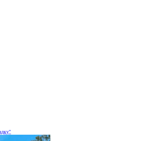
адку"