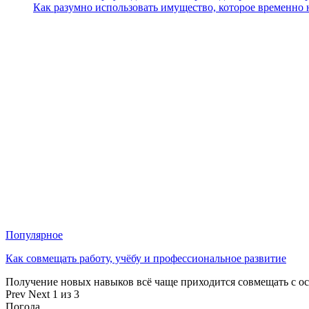
Как разумно использовать имущество, которое временно
Популярное
Как совмещать работу, учёбу и профессиональное развитие
Получение новых навыков всё чаще приходится совмещать с о
Prev
Next
1 из 3
Погода