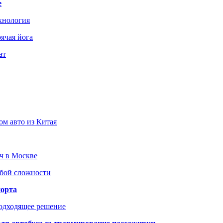
е
хнология
ячая йога
ат
ом авто из Китая
юч в Москве
юбой сложности
порта
подходящее решение