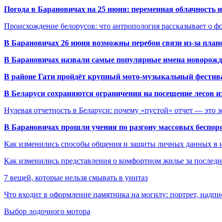
Погода в Барановичах на 25 июня: переменная облачность 
Происхождение белорусов: что антропология рассказывает о 
В Барановичах 26 июня возможны перебои связи из-за план
В Барановичах назвали самые популярные имена новорож
В районе Гати пройдёт крупный мото-музыкальный фестива
В Беларуси сохраняются ограничения на посещение лесов и
Нулевая отчетность в Беларуси: почему «пустой» отчет — это 
В Барановичах прошли учения по разгону массовых беспор
Как изменились способы общения и защиты личных данных в 
Как изменились представления о комфортном жилье за последни
7 вещей, которые нельзя смывать в унитаз
Что входит в оформление памятника на могилу: портрет, надпис
Выбор лодочного мотора