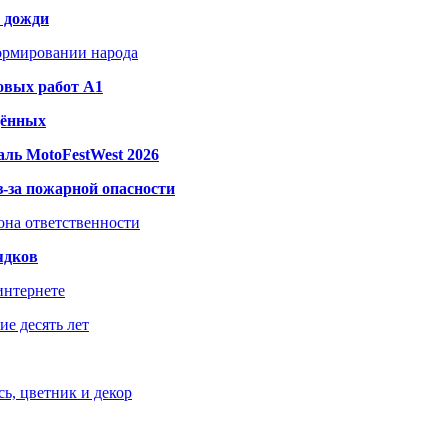
и дожди
формировании народа
овых работ A1
дённых
ль MotoFestWest 2026
з-за пожарной опасности
зона ответственности
ядков
интернете
е десять лет
ь, цветник и декор