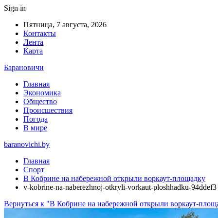
Sign in
Пятница, 7 августа, 2026
Контакты
Лента
Карта
Барановичи
Главная
Экономика
Общество
Происшествия
Погода
В мире
baranovichi.by
Главная
Спорт
В Кобрине на набережной открыли воркаут-площадку
v-kobrine-na-naberezhnoj-otkryli-vorkaut-ploshhadku-94ddef3
Вернуться к "В Кобрине на набережной открыли воркаут-площ