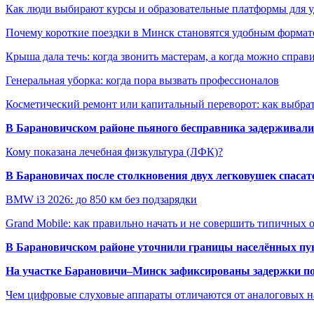
Как люди выбирают курсы и образовательные платформы для 
Почему короткие поездки в Минск становятся удобным формат
Крыша дала течь: когда звонить мастерам, а когда можно справ
Генеральная уборка: когда пора вызвать профессионалов
Косметический ремонт или капитальный переворот: как выбрат
В Барановичском районе пьяного бесправника задерживали 
Кому показана лечебная физкультура (ЛФК)?
В Барановичах после столкновения двух легковушек спаса
BMW i3 2026: до 850 км без подзарядки
Grand Mobile: как правильно начать и не совершить типичных
В Барановичском районе уточнили границы населённых пу
На участке Барановичи–Минск зафиксированы задержки пое
Чем цифровые слуховые аппараты отличаются от аналоговых н