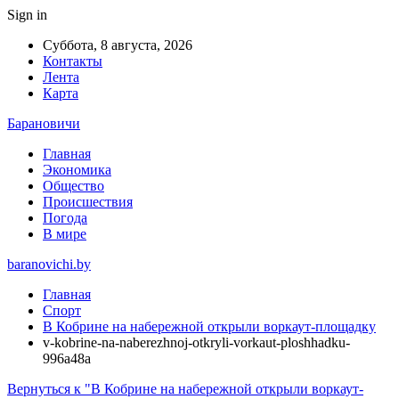
Sign in
Суббота, 8 августа, 2026
Контакты
Лента
Карта
Барановичи
Главная
Экономика
Общество
Происшествия
Погода
В мире
baranovichi.by
Главная
Спорт
В Кобрине на набережной открыли воркаут-площадку
v-kobrine-na-naberezhnoj-otkryli-vorkaut-ploshhadku-
996a48a
Вернуться к "В Кобрине на набережной открыли воркаут-