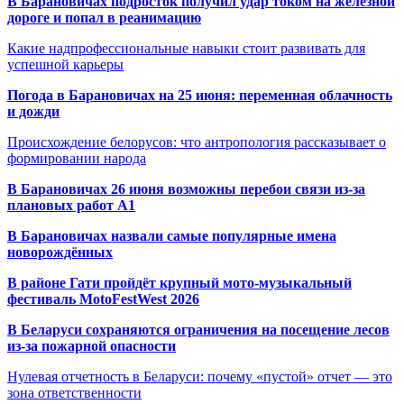
В Барановичах подросток получил удар током на железной
дороге и попал в реанимацию
Какие надпрофессиональные навыки стоит развивать для
успешной карьеры
Погода в Барановичах на 25 июня: переменная облачность
и дожди
Происхождение белорусов: что антропология рассказывает о
формировании народа
В Барановичах 26 июня возможны перебои связи из-за
плановых работ A1
В Барановичах назвали самые популярные имена
новорождённых
В районе Гати пройдёт крупный мото-музыкальный
фестиваль MotoFestWest 2026
В Беларуси сохраняются ограничения на посещение лесов
из-за пожарной опасности
Нулевая отчетность в Беларуси: почему «пустой» отчет — это
зона ответственности