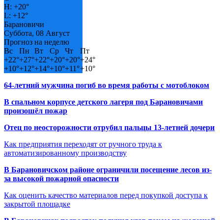
H:
+
20°
L:
+
12°
Барановичи
Суббота, 08 Август
Прогноз на неделю
Вс
Пн
Вт
Ср
Чт
Пт
+
22°
+
27°
+
22°
+
20°
+
20°
+
24°
+
10°
+
12°
+
14°
+
10°
+
11°
+
10°
64-летний мужчина погиб во время работы с мотоблоком
В спальном корпусе детского лагеря под Барановичами
произошёл пожар
Отец по неосторожности отрубил пальцы 13-летней дочери
Как предприятия переходят от ручного труда к
автоматизированному производству
В Барановичском районе ограничили посещение лесов из-
за высокой пожарной опасности
Как оценить качество материалов перед покупкой доступа к
закрытой площадке