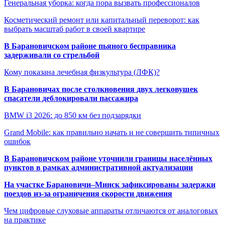
Генеральная уборка: когда пора вызвать профессионалов
Косметический ремонт или капитальный переворот: как
выбрать масштаб работ в своей квартире
В Барановичском районе пьяного бесправника
задерживали со стрельбой
Кому показана лечебная физкультура (ЛФК)?
В Барановичах после столкновения двух легковушек
спасатели деблокировали пассажира
BMW i3 2026: до 850 км без подзарядки
Grand Mobile: как правильно начать и не совершить типичных
ошибок
В Барановичском районе уточнили границы населённых
пунктов в рамках административной актуализации
На участке Барановичи–Минск зафиксированы задержки
поездов из-за ограничения скорости движения
Чем цифровые слуховые аппараты отличаются от аналоговых
на практике