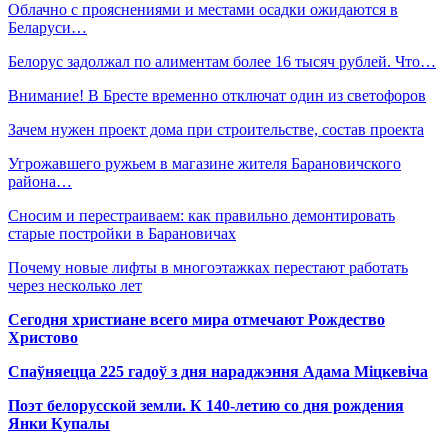
Облачно с прояснениями и местами осадки ожидаются в
Беларуси…
Белорус задолжал по алиментам более 16 тысяч рублей. Что…
Внимание! В Бресте временно отключат один из светофоров
Зачем нужен проект дома при строительстве, состав проекта
Угрожавшего ружьем в магазине жителя Барановичского
района…
Сносим и перестраиваем: как правильно демонтировать
старые постройки в Барановичах
Почему новые лифты в многоэтажках перестают работать
через несколько лет
Сегодня христиане всего мира отмечают Рождество
Христово
Спаўняецца 225 гадоў з дня нараджэння Адама Міцкевіча
Поэт белорусской земли. К 140-летию со дня рождения
Янки Купалы