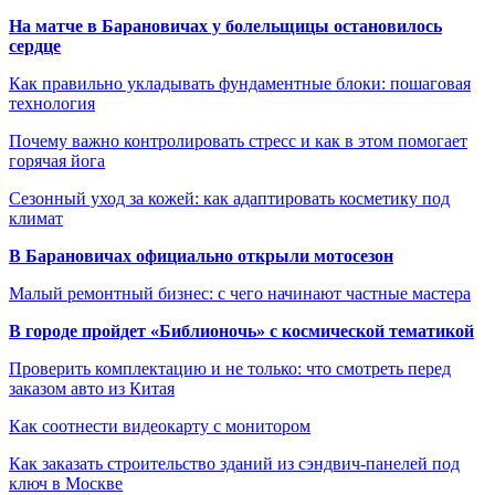
На матче в Барановичах у болельщицы остановилось
сердце
Как правильно укладывать фундаментные блоки: пошаговая
технология
Почему важно контролировать стресс и как в этом помогает
горячая йога
Сезонный уход за кожей: как адаптировать косметику под
климат
В Барановичах официально открыли мотосезон
Малый ремонтный бизнес: с чего начинают частные мастера
В городе пройдет «Библионочь» с космической тематикой
Проверить комплектацию и не только: что смотреть перед
заказом авто из Китая
Как соотнести видеокарту с монитором
Как заказать строительство зданий из сэндвич-панелей под
ключ в Москве