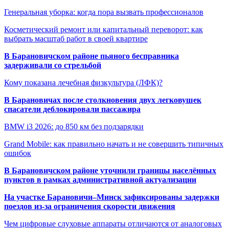
Генеральная уборка: когда пора вызвать профессионалов
Косметический ремонт или капитальный переворот: как
выбрать масштаб работ в своей квартире
В Барановичском районе пьяного бесправника
задерживали со стрельбой
Кому показана лечебная физкультура (ЛФК)?
В Барановичах после столкновения двух легковушек
спасатели деблокировали пассажира
BMW i3 2026: до 850 км без подзарядки
Grand Mobile: как правильно начать и не совершить типичных
ошибок
В Барановичском районе уточнили границы населённых
пунктов в рамках административной актуализации
На участке Барановичи–Минск зафиксированы задержки
поездов из-за ограничения скорости движения
Чем цифровые слуховые аппараты отличаются от аналоговых