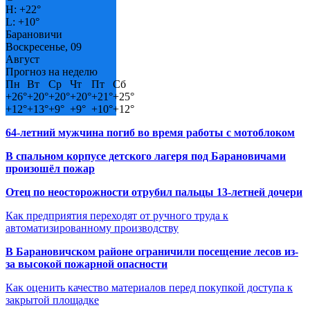
H:
+
22°
L:
+
10°
Барановичи
Воскресенье, 09
Август
Прогноз на неделю
Пн
Вт
Ср
Чт
Пт
Сб
+
26°
+
20°
+
20°
+
20°
+
21°
+
25°
+
12°
+
13°
+
9°
+
9°
+
10°
+
12°
64-летний мужчина погиб во время работы с мотоблоком
В спальном корпусе детского лагеря под Барановичами
произошёл пожар
Отец по неосторожности отрубил пальцы 13-летней дочери
Как предприятия переходят от ручного труда к
автоматизированному производству
В Барановичском районе ограничили посещение лесов из-
за высокой пожарной опасности
Как оценить качество материалов перед покупкой доступа к
закрытой площадке