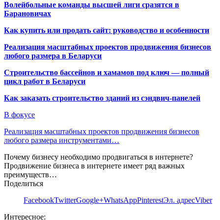
Волейбольные команды высшей лиги сразятся в
Барановичах
Как купить или продать сайт: руководство и особенности
Реализация масштабных проектов продвижения бизнесов
любого размера в Беларуси
Строительство бассейнов и хамамов под ключ — полный
цикл работ в Беларуси
Как заказать строительство зданий из сэндвич-панелей
В фокусе
Реализация масштабных проектов продвижения бизнесов
любого размера инструментами…
Почему бизнесу необходимо продвигаться в интернете?
Продвижение бизнеса в интернете имеет ряд важных
преимуществ…
Поделиться
Facebook
Twitter
Google+
WhatsApp
Pinterest
Эл. адрес
Viber
Интересное: