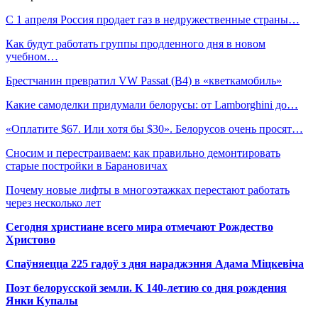
С 1 апреля Россия продает газ в недружественные страны…
Как будут работать группы продленного дня в новом
учебном…
Брестчанин превратил VW Passat (B4) в «кветкамобиль»
Какие самоделки придумали белорусы: от Lamborghini до…
«Оплатите $67. Или хотя бы $30». Белорусов очень просят…
Сносим и перестраиваем: как правильно демонтировать
старые постройки в Барановичах
Почему новые лифты в многоэтажках перестают работать
через несколько лет
Сегодня христиане всего мира отмечают Рождество
Христово
Спаўняецца 225 гадоў з дня нараджэння Адама Міцкевіча
Поэт белорусской земли. К 140-летию со дня рождения
Янки Купалы