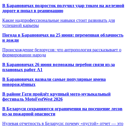
В Барановичах подросток получил удар током на железной
дороге и попал в реанимацию
Какие надпрофессиональные навыки стоит развивать для
успешной карьеры
Погода в Барановичах на 25 июня: переменная облачность
и дожди
Происхождение белорусов: что антропология рассказывает о
формировании народа
В Барановичах 26 июня возможны перебои связи из-за
плановых работ A1
В Барановичах назвали самые популярные имена
новорождённых
В районе Гати пройдёт крупный мото-музыкальный
фестиваль MotoFestWest 2026
В Беларуси сохраняются ограничения на посещение лесов
из-за пожарной опасности
Нулевая отчетность в Беларуси: почему «пустой» отчет — это