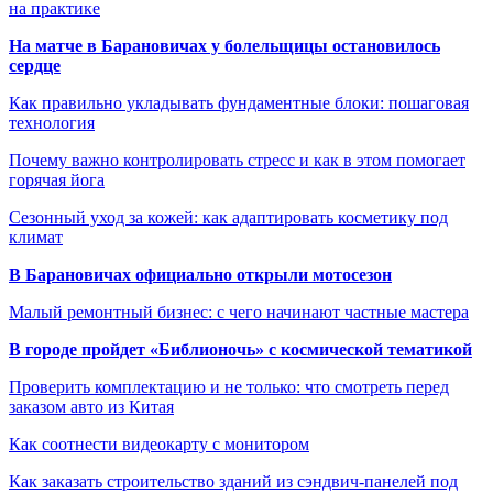
на практике
На матче в Барановичах у болельщицы остановилось
сердце
Как правильно укладывать фундаментные блоки: пошаговая
технология
Почему важно контролировать стресс и как в этом помогает
горячая йога
Сезонный уход за кожей: как адаптировать косметику под
климат
В Барановичах официально открыли мотосезон
Малый ремонтный бизнес: с чего начинают частные мастера
В городе пройдет «Библионочь» с космической тематикой
Проверить комплектацию и не только: что смотреть перед
заказом авто из Китая
Как соотнести видеокарту с монитором
Как заказать строительство зданий из сэндвич-панелей под