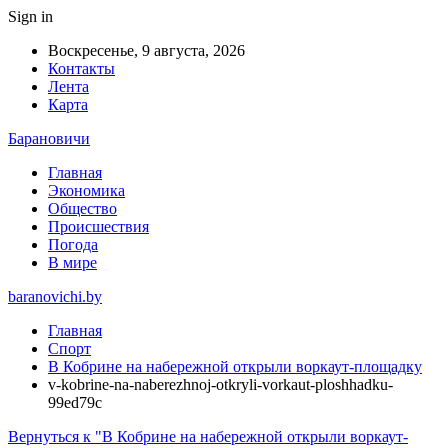
Sign in
Воскресенье, 9 августа, 2026
Контакты
Лента
Карта
Барановичи
Главная
Экономика
Общество
Происшествия
Погода
В мире
baranovichi.by
Главная
Спорт
В Кобрине на набережной открыли воркаут-площадку
v-kobrine-na-naberezhnoj-otkryli-vorkaut-ploshhadku-
99ed79c
Вернуться к "В Кобрине на набережной открыли воркаут-