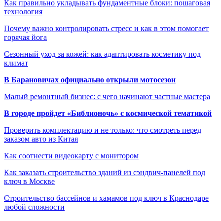
Как правильно укладывать фундаментные блоки: пошаговая
технология
Почему важно контролировать стресс и как в этом помогает
горячая йога
Сезонный уход за кожей: как адаптировать косметику под
климат
В Барановичах официально открыли мотосезон
Малый ремонтный бизнес: с чего начинают частные мастера
В городе пройдет «Библионочь» с космической тематикой
Проверить комплектацию и не только: что смотреть перед
заказом авто из Китая
Как соотнести видеокарту с монитором
Как заказать строительство зданий из сэндвич-панелей под
ключ в Москве
Строительство бассейнов и хамамов под ключ в Краснодаре
любой сложности