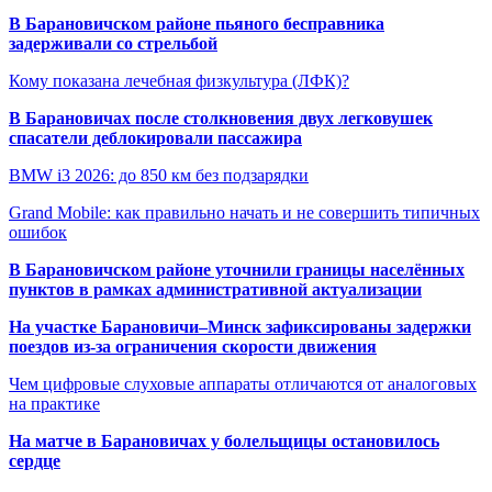
В Барановичском районе пьяного бесправника
задерживали со стрельбой
Кому показана лечебная физкультура (ЛФК)?
В Барановичах после столкновения двух легковушек
спасатели деблокировали пассажира
BMW i3 2026: до 850 км без подзарядки
Grand Mobile: как правильно начать и не совершить типичных
ошибок
В Барановичском районе уточнили границы населённых
пунктов в рамках административной актуализации
На участке Барановичи–Минск зафиксированы задержки
поездов из-за ограничения скорости движения
Чем цифровые слуховые аппараты отличаются от аналоговых
на практике
На матче в Барановичах у болельщицы остановилось
сердце