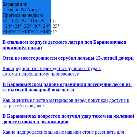
Барановичи
Четверг, 06 Август
Прогноз на неделю
Пт
Сб
Вс
Пн
Вт
Ср
+
24°
+
21°
+
22°
+
26°
+
24°
+
23°
+
15°
+
11°
+
10°
+
12°
+
16°
+
12°
В спальном корпусе детского лагеря под Барановичами
произошёл пожар
Отец по неосторожности отрубил пальцы 13-летней дочери
Как предприятия переходят от ручного труда к
автоматизированному производству
В Барановичском районе ограничили посещение лесов из-
за высокой пожарной опасности
Как оценить качество материалов перед покупкой доступа к
закрытой площадке
В Барановичах подросток получил удар током на железной
дороге и попал в реанимацию
Какие надпрофессиональные навыки стоит развивать для