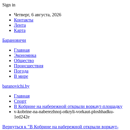
Sign in
Четверг, 6 августа, 2026
Контакты
Лента
Карта
Барановичи
Главная
Экономика
Общество
Происшествия
Погода
В мире
baranovichi.by
Главная
Спорт
В Кобрине на набережной открыли воркаут-площадку
v-kobrine-na-naberezhnoj-otkryli-vorkaut-ploshhadku-
1ed242e
Вернуться к "В Кобрине на набережной открыли воркаут-