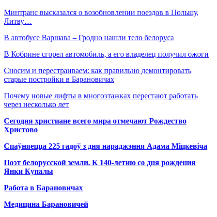
Минтранс высказался о возобновлении поездов в Польшу,
Литву…
В автобусе Варшава – Гродно нашли тело белоруса
В Кобрине сгорел автомобиль, а его владелец получил ожоги
Сносим и перестраиваем: как правильно демонтировать
старые постройки в Барановичах
Почему новые лифты в многоэтажках перестают работать
через несколько лет
Сегодня христиане всего мира отмечают Рождество
Христово
Спаўняецца 225 гадоў з дня нараджэння Адама Міцкевіча
Поэт белорусской земли. К 140-летию со дня рождения
Янки Купалы
Работа в Барановичах
Медицина Барановичей