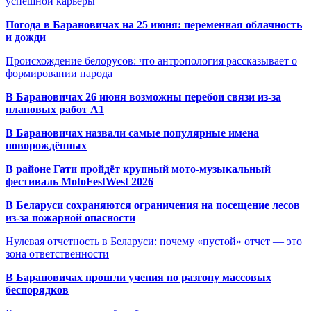
успешной карьеры
Погода в Барановичах на 25 июня: переменная облачность
и дожди
Происхождение белорусов: что антропология рассказывает о
формировании народа
В Барановичах 26 июня возможны перебои связи из-за
плановых работ A1
В Барановичах назвали самые популярные имена
новорождённых
В районе Гати пройдёт крупный мото-музыкальный
фестиваль MotoFestWest 2026
В Беларуси сохраняются ограничения на посещение лесов
из-за пожарной опасности
Нулевая отчетность в Беларуси: почему «пустой» отчет — это
зона ответственности
В Барановичах прошли учения по разгону массовых
беспорядков