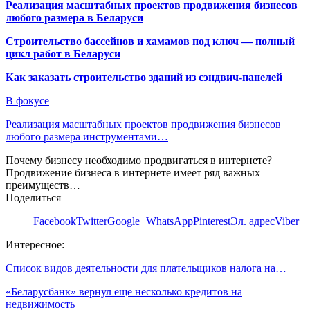
Реализация масштабных проектов продвижения бизнесов
любого размера в Беларуси
Строительство бассейнов и хамамов под ключ — полный
цикл работ в Беларуси
Как заказать строительство зданий из сэндвич-панелей
В фокусе
Реализация масштабных проектов продвижения бизнесов
любого размера инструментами…
Почему бизнесу необходимо продвигаться в интернете?
Продвижение бизнеса в интернете имеет ряд важных
преимуществ…
Поделиться
Facebook
Twitter
Google+
WhatsApp
Pinterest
Эл. адрес
Viber
Интересное:
Список видов деятельности для плательщиков налога на…
«Беларусбанк» вернул еще несколько кредитов на
недвижимость