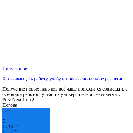
Популярное
Как совмещать работу, учёбу и профессиональное развитие
Получение новых навыков всё чаще приходится совмещать с
основной работой, учёбой в университете и семейными…
Prev
Next
1 из 2
Погода
+
30
°
C
H:
+
34°
L:
+
21°