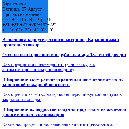
Барановичи
Пятница, 07 Август
Прогноз на неделю
Сб
Вс
Пн
Вт
Ср
Чт
+
21°
+
21°
+
27°
+
20°
+
19°
+
22°
+
11°
+
10°
+
12°
+
14°
+
9°
+
9°
В спальном корпусе детского лагеря под Барановичами
произошёл пожар
Отец по неосторожности отрубил пальцы 13-летней дочери
Как предприятия переходят от ручного труда к
автоматизированному производству
В Барановичском районе ограничили посещение лесов из-
за высокой пожарной опасности
Как оценить качество материалов перед покупкой доступа к
закрытой площадке
В Барановичах подросток получил удар током на железной
дороге и попал в реанимацию
Какие надпрофессиональные навыки стоит развивать для