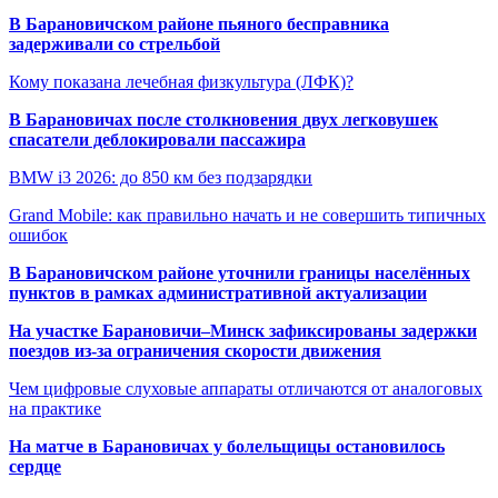
В Барановичском районе пьяного бесправника
задерживали со стрельбой
Кому показана лечебная физкультура (ЛФК)?
В Барановичах после столкновения двух легковушек
спасатели деблокировали пассажира
BMW i3 2026: до 850 км без подзарядки
Grand Mobile: как правильно начать и не совершить типичных
ошибок
В Барановичском районе уточнили границы населённых
пунктов в рамках административной актуализации
На участке Барановичи–Минск зафиксированы задержки
поездов из-за ограничения скорости движения
Чем цифровые слуховые аппараты отличаются от аналоговых
на практике
На матче в Барановичах у болельщицы остановилось
сердце