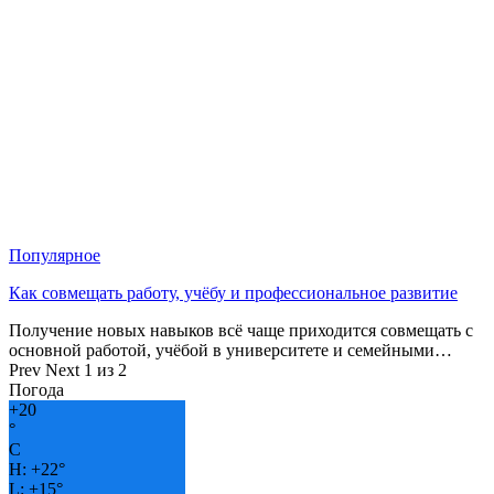
Популярное
Как совмещать работу, учёбу и профессиональное развитие
Получение новых навыков всё чаще приходится совмещать с
основной работой, учёбой в университете и семейными…
Prev
Next
1 из 2
Погода
+
20
°
C
H:
+
22°
L:
+
15°