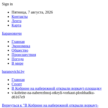
Sign in
Пятница, 7 августа, 2026
Контакты
Лента
Карта
Барановичи
Главная
Экономика
Общество
Происшествия
Погода
В мире
baranovichi.by
Главная
Спорт
В Кобрине на набережной открыли воркаут-площадку
v-kobrine-na-naberezhnoj-otkryli-vorkaut-ploshhadku-
d6167e9
Вернуться к "В Кобрине на набережной открыли воркаут-