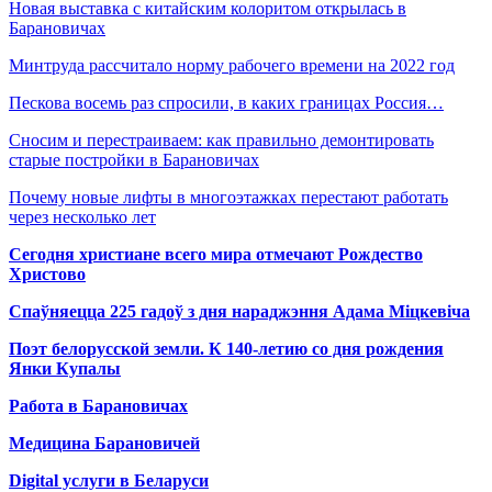
Новая выставка с китайским колоритом открылась в
Барановичах
Минтруда рассчитало норму рабочего времени на 2022 год
Пескова восемь раз спросили, в каких границах Россия…
Сносим и перестраиваем: как правильно демонтировать
старые постройки в Барановичах
Почему новые лифты в многоэтажках перестают работать
через несколько лет
Сегодня христиане всего мира отмечают Рождество
Христово
Спаўняецца 225 гадоў з дня нараджэння Адама Міцкевіча
Поэт белорусской земли. К 140-летию со дня рождения
Янки Купалы
Работа в Барановичах
Медицина Барановичей
Digital услуги в Беларуси