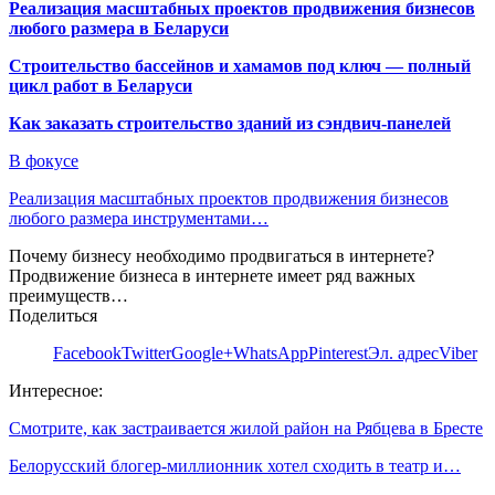
Реализация масштабных проектов продвижения бизнесов
любого размера в Беларуси
Строительство бассейнов и хамамов под ключ — полный
цикл работ в Беларуси
Как заказать строительство зданий из сэндвич-панелей
В фокусе
Реализация масштабных проектов продвижения бизнесов
любого размера инструментами…
Почему бизнесу необходимо продвигаться в интернете?
Продвижение бизнеса в интернете имеет ряд важных
преимуществ…
Поделиться
Facebook
Twitter
Google+
WhatsApp
Pinterest
Эл. адрес
Viber
Интересное:
Смотрите, как застраивается жилой район на Рябцева в Бресте
Белорусский блогер-миллионник хотел сходить в театр и…