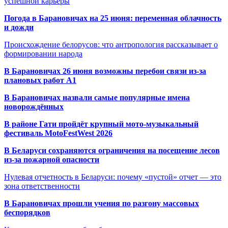
успешной карьеры
Погода в Барановичах на 25 июня: переменная облачность
и дожди
Происхождение белорусов: что антропология рассказывает о
формировании народа
В Барановичах 26 июня возможны перебои связи из-за
плановых работ A1
В Барановичах назвали самые популярные имена
новорождённых
В районе Гати пройдёт крупный мото-музыкальный
фестиваль MotoFestWest 2026
В Беларуси сохраняются ограничения на посещение лесов
из-за пожарной опасности
Нулевая отчетность в Беларуси: почему «пустой» отчет — это
зона ответственности
В Барановичах прошли учения по разгону массовых
беспорядков