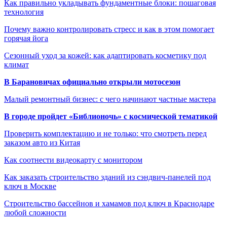
Как правильно укладывать фундаментные блоки: пошаговая
технология
Почему важно контролировать стресс и как в этом помогает
горячая йога
Сезонный уход за кожей: как адаптировать косметику под
климат
В Барановичах официально открыли мотосезон
Малый ремонтный бизнес: с чего начинают частные мастера
В городе пройдет «Библионочь» с космической тематикой
Проверить комплектацию и не только: что смотреть перед
заказом авто из Китая
Как соотнести видеокарту с монитором
Как заказать строительство зданий из сэндвич-панелей под
ключ в Москве
Строительство бассейнов и хамамов под ключ в Краснодаре
любой сложности