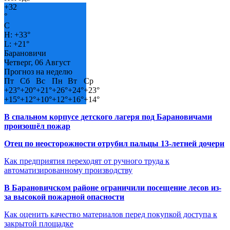
+
32
°
C
H:
+
33°
L:
+
21°
Барановичи
Четверг, 06 Август
Прогноз на неделю
Пт
Сб
Вс
Пн
Вт
Ср
+
23°
+
20°
+
21°
+
26°
+
24°
+
23°
+
15°
+
12°
+
10°
+
12°
+
16°
+
14°
В спальном корпусе детского лагеря под Барановичами
произошёл пожар
Отец по неосторожности отрубил пальцы 13-летней дочери
Как предприятия переходят от ручного труда к
автоматизированному производству
В Барановичском районе ограничили посещение лесов из-
за высокой пожарной опасности
Как оценить качество материалов перед покупкой доступа к
закрытой площадке