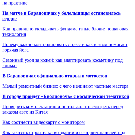
на практике
На матче в Барановичах у болельщицы остановилось
сердце
Как правильно укладывать фундаментные блоки: пошаговая
технология
Почему важно контролировать стресс и как в этом помогает
горячая йога
Сезонный уход за кожей: как адаптировать косметику под
климат
В Барановичах официально открыли мотосезон
Малый ремонтный бизнес: с чего начинают частные мастера
В городе пройдет «Библионочь» с космической тематикой
Проверить комплектацию и не только: что смотреть перед
заказом авто из Китая
Как соотнести видеокарту с монитором
Как заказать строительство зданий из сэндвич-панелей под