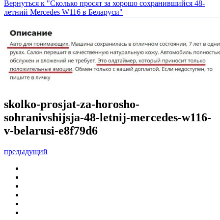
Вернуться к "Сколько просят за хорошо сохранившийся 48-
летний Mercedes W116 в Беларуси"
skolko-prosjat-za-horosho-
sohranivshijsja-48-letnij-mercedes-w116-
v-belarusi-e8f79d6
предыдущий