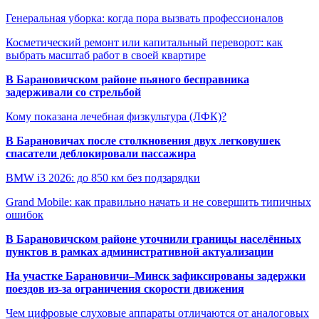
Генеральная уборка: когда пора вызвать профессионалов
Косметический ремонт или капитальный переворот: как
выбрать масштаб работ в своей квартире
В Барановичском районе пьяного бесправника
задерживали со стрельбой
Кому показана лечебная физкультура (ЛФК)?
В Барановичах после столкновения двух легковушек
спасатели деблокировали пассажира
BMW i3 2026: до 850 км без подзарядки
Grand Mobile: как правильно начать и не совершить типичных
ошибок
В Барановичском районе уточнили границы населённых
пунктов в рамках административной актуализации
На участке Барановичи–Минск зафиксированы задержки
поездов из-за ограничения скорости движения
Чем цифровые слуховые аппараты отличаются от аналоговых