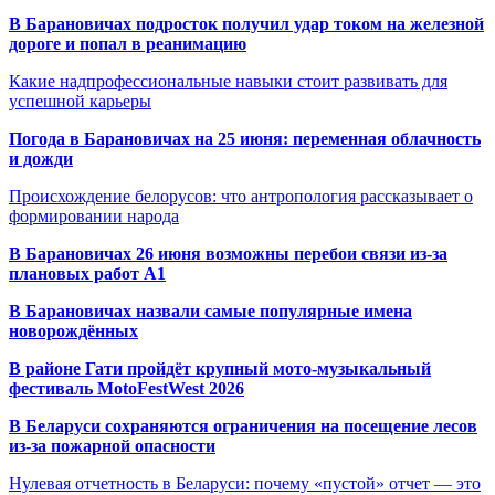
В Барановичах подросток получил удар током на железной
дороге и попал в реанимацию
Какие надпрофессиональные навыки стоит развивать для
успешной карьеры
Погода в Барановичах на 25 июня: переменная облачность
и дожди
Происхождение белорусов: что антропология рассказывает о
формировании народа
В Барановичах 26 июня возможны перебои связи из-за
плановых работ A1
В Барановичах назвали самые популярные имена
новорождённых
В районе Гати пройдёт крупный мото-музыкальный
фестиваль MotoFestWest 2026
В Беларуси сохраняются ограничения на посещение лесов
из-за пожарной опасности
Нулевая отчетность в Беларуси: почему «пустой» отчет — это