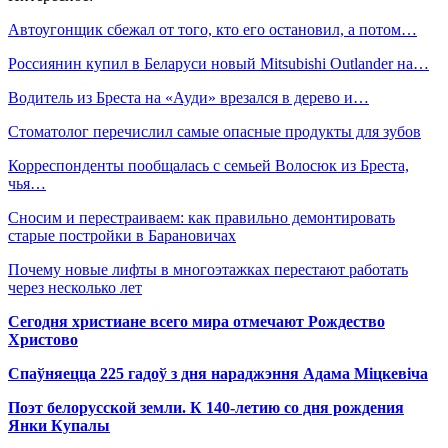
Автоугонщик сбежал от того, кто его остановил, а потом…
Россиянин купил в Беларуси новый Mitsubishi Outlander на…
Водитель из Бреста на «Ауди» врезался в дерево и…
Стоматолог перечислил самые опасные продукты для зубов
Корреспонденты пообщалась с семьей Волосюк из Бреста,
чья…
Сносим и перестраиваем: как правильно демонтировать
старые постройки в Барановичах
Почему новые лифты в многоэтажках перестают работать
через несколько лет
Сегодня христиане всего мира отмечают Рождество
Христово
Спаўняецца 225 гадоў з дня нараджэння Адама Міцкевіча
Поэт белорусской земли. К 140-летию со дня рождения
Янки Купалы