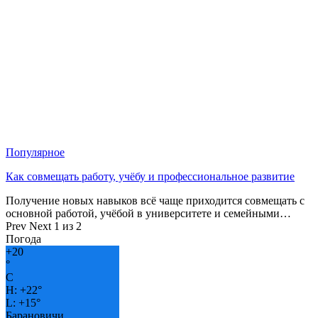
Популярное
Как совмещать работу, учёбу и профессиональное развитие
Получение новых навыков всё чаще приходится совмещать с
основной работой, учёбой в университете и семейными…
Prev
Next
1 из 2
Погода
+
20
°
C
H:
+
22°
L:
+
15°
Барановичи