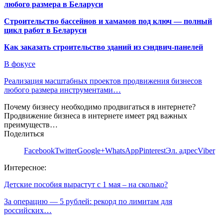
любого размера в Беларуси
Строительство бассейнов и хамамов под ключ — полный
цикл работ в Беларуси
Как заказать строительство зданий из сэндвич-панелей
В фокусе
Реализация масштабных проектов продвижения бизнесов
любого размера инструментами…
Почему бизнесу необходимо продвигаться в интернете?
Продвижение бизнеса в интернете имеет ряд важных
преимуществ…
Поделиться
Facebook
Twitter
Google+
WhatsApp
Pinterest
Эл. адрес
Viber
Интересное:
Детские пособия вырастут с 1 мая – на сколько?
За операцию — 5 рублей: рекорд по лимитам для
российских…