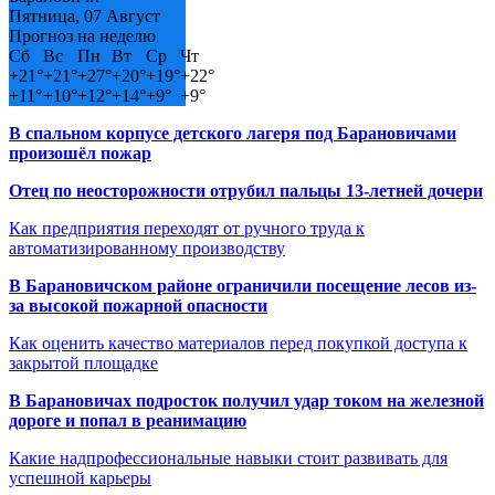
Пятница, 07 Август
Прогноз на неделю
Сб
Вс
Пн
Вт
Ср
Чт
+
21°
+
21°
+
27°
+
20°
+
19°
+
22°
+
11°
+
10°
+
12°
+
14°
+
9°
+
9°
В спальном корпусе детского лагеря под Барановичами
произошёл пожар
Отец по неосторожности отрубил пальцы 13-летней дочери
Как предприятия переходят от ручного труда к
автоматизированному производству
В Барановичском районе ограничили посещение лесов из-
за высокой пожарной опасности
Как оценить качество материалов перед покупкой доступа к
закрытой площадке
В Барановичах подросток получил удар током на железной
дороге и попал в реанимацию
Какие надпрофессиональные навыки стоит развивать для
успешной карьеры