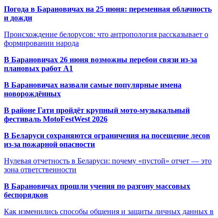
Погода в Барановичах на 25 июня: переменная облачность
и дожди
Происхождение белорусов: что антропология рассказывает о
формировании народа
В Барановичах 26 июня возможны перебои связи из-за
плановых работ A1
В Барановичах назвали самые популярные имена
новорождённых
В районе Гати пройдёт крупный мото-музыкальный
фестиваль MotoFestWest 2026
В Беларуси сохраняются ограничения на посещение лесов
из-за пожарной опасности
Нулевая отчетность в Беларуси: почему «пустой» отчет — это
зона ответственности
В Барановичах прошли учения по разгону массовых
беспорядков
Как изменились способы общения и защиты личных данных в