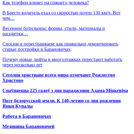
Как телефон влияет на спящего человека?
В Бресте водитель ехал со скоростью почти 130 км/ч. Вот
чем…
Весенние ботильоны: формы, стили, материалы и
расцветки…
Сносим и перестраиваем: как правильно демонтировать
старые постройки в Барановичах
Почему новые лифты в многоэтажках перестают работать
через несколько лет
Сегодня христиане всего мира отмечают Рождество
Христово
Спаўняецца 225 гадоў з дня нараджэння Адама Міцкевіча
Поэт белорусской земли. К 140-летию со дня рождения
Янки Купалы
Работа в Барановичах
Медицина Барановичей