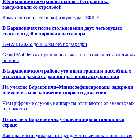
В Барановичском районе пьяного бесправника
задерживали со стрельбой
Кому показана лечебная физкультура (ЛФК)?
В Барановичах после столкновения двух легковушек
спасатели деблокировали пассажира
BMW i3 2026: до 850 км без подзарядки
Grand Mobile: как правильно начать и не совершить типичных
ошибок
В Барановичском районе уточнили границы населённых
пунктов в рамках административной актуализации
На участке Барановичи–Минск зафиксированы задержки
поездов из-за ограничения скорости движения
Чем цифровые слуховые аппараты отличаются от аналоговых
на практике
На матче в Барановичах у болельщицы остановилось
сердце
Как правильно укладывать фундаментные блоки: пошаговая