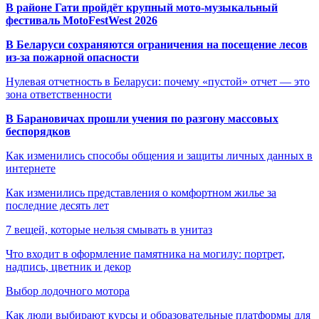
В районе Гати пройдёт крупный мото-музыкальный
фестиваль MotoFestWest 2026
В Беларуси сохраняются ограничения на посещение лесов
из-за пожарной опасности
Нулевая отчетность в Беларуси: почему «пустой» отчет — это
зона ответственности
В Барановичах прошли учения по разгону массовых
беспорядков
Как изменились способы общения и защиты личных данных в
интернете
Как изменились представления о комфортном жилье за
последние десять лет
7 вещей, которые нельзя смывать в унитаз
Что входит в оформление памятника на могилу: портрет,
надпись, цветник и декор
Выбор лодочного мотора
Как люди выбирают курсы и образовательные платформы для