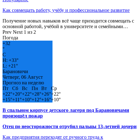
Как совмещать работу, учёбу и профессиональное развитие
Получение новых навыков всё чаще приходится совмещать с
основной работой, учёбой в университете и семейными…
Prev
Next
1 из 2
Погода
+
32
°
C
H:
+
33°
L:
+
21°
Барановичи
Четверг, 06 Август
Прогноз на неделю
Пт
Сб
Вс
Пн
Вт
Ср
+
22°
+
20°
+
22°
+
28°
+
26°
+
22°
+
15°
+
11°
+
10°
+
12°
+
16°
+
10°
В спальном корпусе детского лагеря под Барановичами
произошёл пожар
Отец по неосторожности отрубил пальцы 13-летней дочери
Как предприятия переходят от ручного труда к