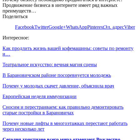
Продвижение бизнеса в интернете имеет ряд важных
преимуществ…
Поделиться
Facebook
Twitter
Google+
WhatsApp
Pinterest
Эл. адрес
Viber
Интересное:
Как продлить жизнь вашей кофемашины: советы по ремонту
и…
Театральное искусство: вечная магия сцены
В Барановичском районе посоревнуется молодежь
Почему у молодых скачет давление, объяснила врач
Европейская неделя иммунизации
Сносим и перестраиваем: как правильно демонтировать
старые постройки в Барановичах
Почему новые лифты в многоэтажках перестают работать
через несколько лет
Сегодня христиане всего мира отмечают Рождество