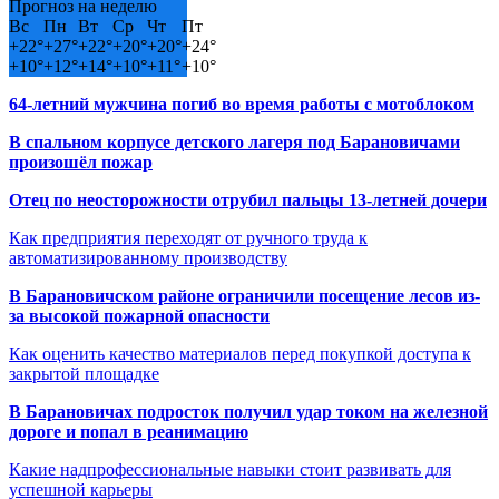
Прогноз на неделю
Вс
Пн
Вт
Ср
Чт
Пт
+
22°
+
27°
+
22°
+
20°
+
20°
+
24°
+
10°
+
12°
+
14°
+
10°
+
11°
+
10°
64-летний мужчина погиб во время работы с мотоблоком
В спальном корпусе детского лагеря под Барановичами
произошёл пожар
Отец по неосторожности отрубил пальцы 13-летней дочери
Как предприятия переходят от ручного труда к
автоматизированному производству
В Барановичском районе ограничили посещение лесов из-
за высокой пожарной опасности
Как оценить качество материалов перед покупкой доступа к
закрытой площадке
В Барановичах подросток получил удар током на железной
дороге и попал в реанимацию
Какие надпрофессиональные навыки стоит развивать для
успешной карьеры