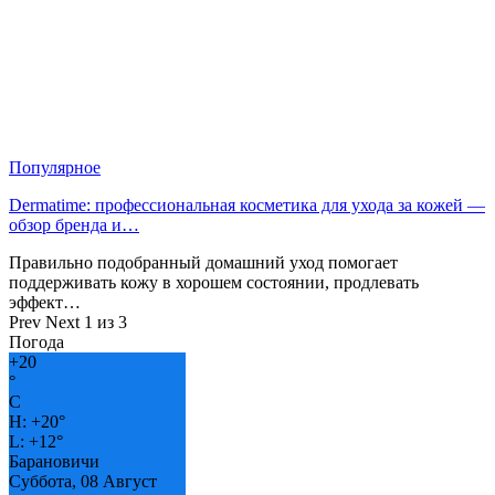
Популярное
Dermatime: профессиональная косметика для ухода за кожей —
обзор бренда и…
Правильно подобранный домашний уход помогает
поддерживать кожу в хорошем состоянии, продлевать
эффект…
Prev
Next
1 из 3
Погода
+
20
°
C
H:
+
20°
L:
+
12°
Барановичи
Суббота, 08 Август