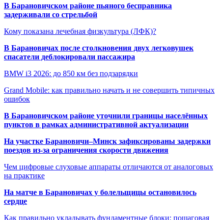
В Барановичском районе пьяного бесправника
задерживали со стрельбой
Кому показана лечебная физкультура (ЛФК)?
В Барановичах после столкновения двух легковушек
спасатели деблокировали пассажира
BMW i3 2026: до 850 км без подзарядки
Grand Mobile: как правильно начать и не совершить типичных
ошибок
В Барановичском районе уточнили границы населённых
пунктов в рамках административной актуализации
На участке Барановичи–Минск зафиксированы задержки
поездов из-за ограничения скорости движения
Чем цифровые слуховые аппараты отличаются от аналоговых
на практике
На матче в Барановичах у болельщицы остановилось
сердце
Как правильно укладывать фундаментные блоки: пошаговая