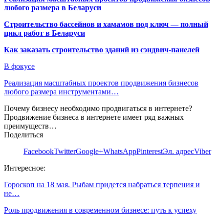
любого размера в Беларуси
Строительство бассейнов и хамамов под ключ — полный
цикл работ в Беларуси
Как заказать строительство зданий из сэндвич-панелей
В фокусе
Реализация масштабных проектов продвижения бизнесов
любого размера инструментами…
Почему бизнесу необходимо продвигаться в интернете?
Продвижение бизнеса в интернете имеет ряд важных
преимуществ…
Поделиться
Facebook
Twitter
Google+
WhatsApp
Pinterest
Эл. адрес
Viber
Интересное:
Гороскоп на 18 мая. Рыбам придется набраться терпения и
не…
Роль продвижения в современном бизнесе: путь к успеху