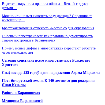
Водитель нарушила правила обгона – Renault с двумя
детьми…
Можно или нельзя кипятить воду дважды? Спрашивает
жительница…
Брестская таможня отмечает 84-летие со дня образования
Сносим и перестраиваем: как правильно демонтировать
старые постройки в Барановичах
Почему новые лифты в многоэтажках перестают работать
через несколько лет
Сегодня христиане всего мира отмечают Рождество
Христово
Спаўняецца 225 гадоў з дня нараджэння Адама Міцкевіча
Поэт белорусской земли. К 140-летию со дня рождения
Янки Купалы
Работа в Барановичах
Медицина Барановичей