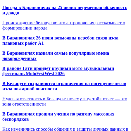
Погода в Барановичах на 25 июня: переменная облачность
и дожди
Происхождение белорусов: что антропология рассказывает о
формировании народа
В Барановичах 26 июня возможны перебои связи из-за
плановых работ A1
В Барановичах назвали самые популярные имена
новорождённых
В районе Гати пройдёт крупный мото-музыкальный
фестиваль MotoFestWest 2026
В Беларуси сохраняются ограничения на посещение лесов
из-за пожарной опасности
Нулевая отчетность в Беларуси: почему «пустой» отчет — это
зона ответственности
В Барановичах прошли учения по разгону массовых
беспорядков
Как изменились способы общения и защиты личных данных в