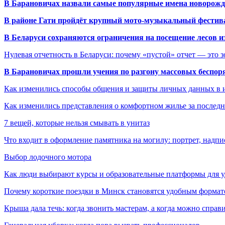
В Барановичах назвали самые популярные имена новорож
В районе Гати пройдёт крупный мото-музыкальный фестива
В Беларуси сохраняются ограничения на посещение лесов и
Нулевая отчетность в Беларуси: почему «пустой» отчет — это 
В Барановичах прошли учения по разгону массовых беспор
Как изменились способы общения и защиты личных данных в 
Как изменились представления о комфортном жилье за последни
7 вещей, которые нельзя смывать в унитаз
Что входит в оформление памятника на могилу: портрет, надпис
Выбор лодочного мотора
Как люди выбирают курсы и образовательные платформы для 
Почему короткие поездки в Минск становятся удобным формат
Крыша дала течь: когда звонить мастерам, а когда можно справ