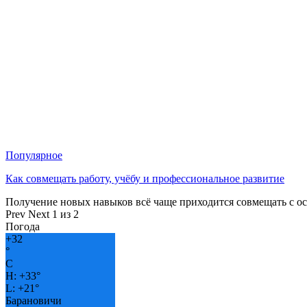
Популярное
Как совмещать работу, учёбу и профессиональное развитие
Получение новых навыков всё чаще приходится совмещать с о
Prev
Next
1 из 2
Погода
+
32
°
C
H:
+
33°
L:
+
21°
Барановичи