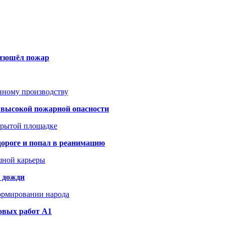
оизошёл пожар
анному производству
а высокой пожарной опасности
акрытой площадке
дороге и попал в реанимацию
шной карьеры
и дожди
формировании народа
овых работ A1