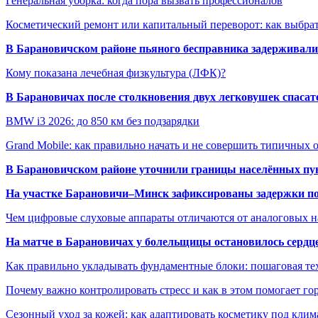
Генеральная уборка: когда пора вызвать профессионалов
Косметический ремонт или капитальный переворот: как выбрат
В Барановичском районе пьяного бесправника задерживали 
Кому показана лечебная физкультура (ЛФК)?
В Барановичах после столкновения двух легковушек спаса
BMW i3 2026: до 850 км без подзарядки
Grand Mobile: как правильно начать и не совершить типичных
В Барановичском районе уточнили границы населённых пу
На участке Барановичи–Минск зафиксированы задержки пое
Чем цифровые слуховые аппараты отличаются от аналоговых н
На матче в Барановичах у болельщицы остановилось сердц
Как правильно укладывать фундаментные блоки: пошаговая те
Почему важно контролировать стресс и как в этом помогает гор
Сезонный уход за кожей: как адаптировать косметику под клим