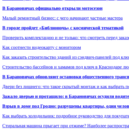
В Барановичах официально открыли мотосезон
Малый ремонтный бизнес: с чего начинают частные мастера
В городе пройдет «Библионочь» с космической тематикой
Проверить комплектацию и не только: что смотреть перед заказ
Как соотнести видеокарту с монитором
Как заказать строительство зданий из сэндвич-панелей под кл
Строительство бассейнов и хамамов под ключ в Краснодаре л
В Барановичах обновляют остановки общественного транс
Двери без лишнего: что такое скрытый монтаж и как выбрать 
Зажало дверью и протащило: в Барановичах осудили водите
Взрыв в доме под Гродно: разрушены квартиры, один челов
Как выбрать холодильник: подробное руководство для покупат
Стиральная машина прыгает при отжиме? Наиболее распрост