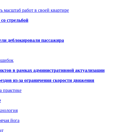
ь масштаб работ в своей квартире
со стрельбой
тели деблокировали пассажира
 ошибок
нктов в рамках административной актуализации
здов из-за ограничения скорости движения
а практике
е
хнология
ячая йога
ат