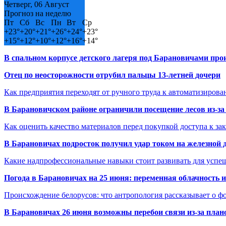
Четверг, 06 Август
Прогноз на неделю
Пт
Сб
Вс
Пн
Вт
Ср
+
23°
+
20°
+
21°
+
26°
+
24°
+
23°
+
15°
+
12°
+
10°
+
12°
+
16°
+
14°
В спальном корпусе детского лагеря под Барановичами пр
Отец по неосторожности отрубил пальцы 13-летней дочери
Как предприятия переходят от ручного труда к автоматизиров
В Барановичском районе ограничили посещение лесов из-з
Как оценить качество материалов перед покупкой доступа к з
В Барановичах подросток получил удар током на железной 
Какие надпрофессиональные навыки стоит развивать для успе
Погода в Барановичах на 25 июня: переменная облачность 
Происхождение белорусов: что антропология рассказывает о 
В Барановичах 26 июня возможны перебои связи из-за план