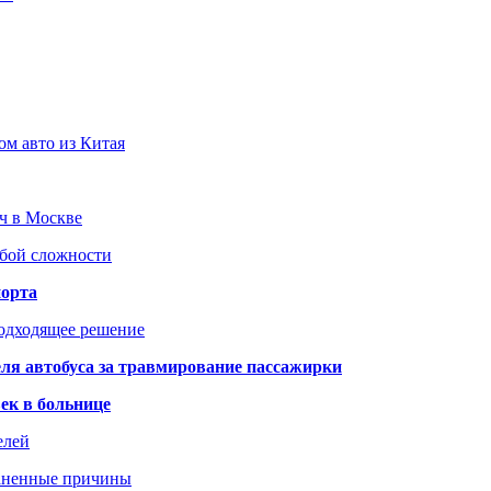
ом авто из Китая
юч в Москве
юбой сложности
порта
подходящее решение
ля автобуса за травмирование пассажирки
ек в больнице
елей
раненные причины