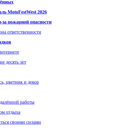
дённых
ль MotoFestWest 2026
з-за пожарной опасности
зона ответственности
ядков
интернете
е десять лет
ь, цветник и декор
удалённой работы
ом отдыха
иться своими силами