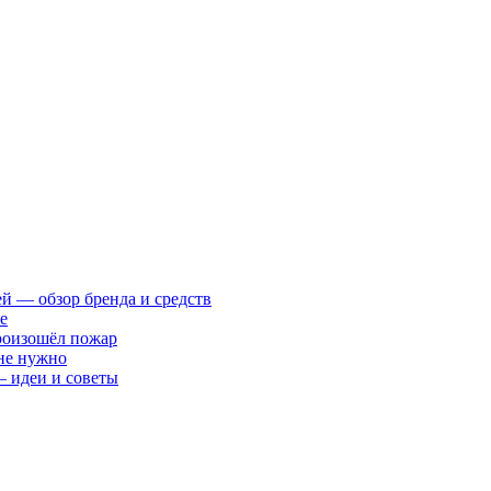
ей — обзор бренда и средств
е
произошёл пожар
 не нужно
— идеи и советы