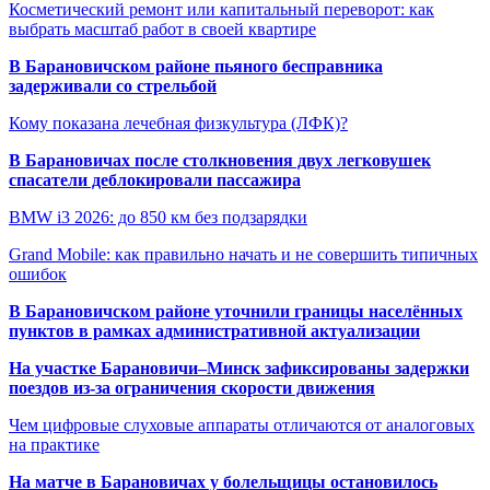
Косметический ремонт или капитальный переворот: как
выбрать масштаб работ в своей квартире
В Барановичском районе пьяного бесправника
задерживали со стрельбой
Кому показана лечебная физкультура (ЛФК)?
В Барановичах после столкновения двух легковушек
спасатели деблокировали пассажира
BMW i3 2026: до 850 км без подзарядки
Grand Mobile: как правильно начать и не совершить типичных
ошибок
В Барановичском районе уточнили границы населённых
пунктов в рамках административной актуализации
На участке Барановичи–Минск зафиксированы задержки
поездов из-за ограничения скорости движения
Чем цифровые слуховые аппараты отличаются от аналоговых
на практике
На матче в Барановичах у болельщицы остановилось