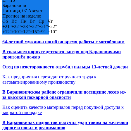
L:
+
15°
Барановичи
Пятница, 07 Август
Прогноз на неделю
Сб
Вс
Пн
Вт
Ср
Чт
+
21°
+
22°
+
28°
+
22°
+
21°
+
22°
+
12°
+
10°
+
12°
+
15°
+
9°
+
10°
64-летний мужчина погиб во время работы с мотоблоком
В спальном корпусе детского лагеря под Барановичами
произошёл пожар
Отец по неосторожности отрубил пальцы 13-летней дочери
Как предприятия переходят от ручного труда к
автоматизированному производству
В Барановичском районе ограничили посещение лесов из-
за высокой пожарной опасности
Как оценить качество материалов перед покупкой доступа к
закрытой площадке
В Барановичах подросток получил удар током на железной
дороге и попал в реанимацию