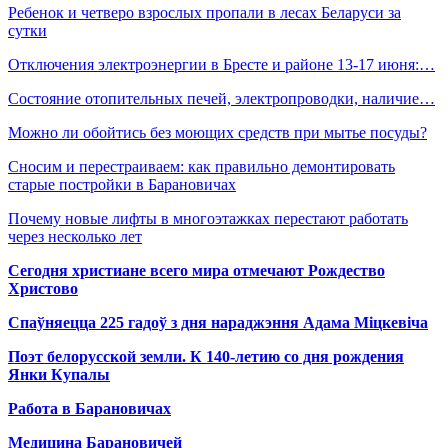
Ребенок и четверо взрослых пропали в лесах Беларуси за
сутки
Отключения электроэнергии в Бресте и районе 13-17 июня:…
Состояние отопительных печей, электропроводки, наличие…
Можно ли обойтись без моющих средств при мытье посуды?
Сносим и перестраиваем: как правильно демонтировать
старые постройки в Барановичах
Почему новые лифты в многоэтажках перестают работать
через несколько лет
Сегодня христиане всего мира отмечают Рождество
Христово
Спаўняецца 225 гадоў з дня нараджэння Адама Міцкевіча
Поэт белорусской земли. К 140-летию со дня рождения
Янки Купалы
Работа в Барановичах
Медицина Барановичей