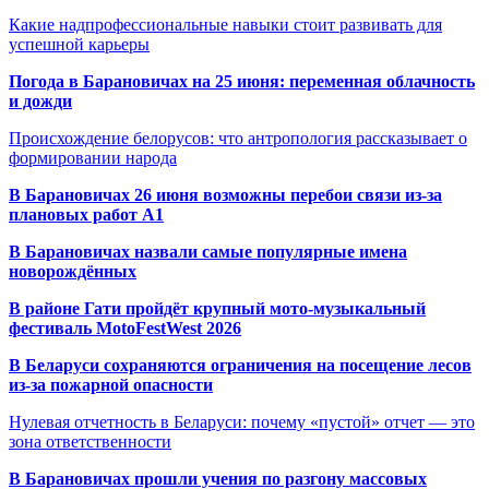
Какие надпрофессиональные навыки стоит развивать для
успешной карьеры
Погода в Барановичах на 25 июня: переменная облачность
и дожди
Происхождение белорусов: что антропология рассказывает о
формировании народа
В Барановичах 26 июня возможны перебои связи из-за
плановых работ A1
В Барановичах назвали самые популярные имена
новорождённых
В районе Гати пройдёт крупный мото-музыкальный
фестиваль MotoFestWest 2026
В Беларуси сохраняются ограничения на посещение лесов
из-за пожарной опасности
Нулевая отчетность в Беларуси: почему «пустой» отчет — это
зона ответственности
В Барановичах прошли учения по разгону массовых