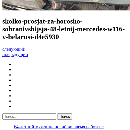
skolko-prosjat-za-horosho-
sohranivshijsja-48-letnij-mercedes-w116-
v-belarusi-d4e5930
следующий
предыдущий
64-летний мужчина погиб во время работы с