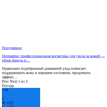
Популярное
Dermatime: профессиональная косметика для ухода за кожей —
обзор бренда и…
Правильно подобранный домашний уход помогает
поддерживать кожу в хорошем состоянии, продлевать
эффект…
Prev
Next
1 из 3
Погода
+
19
°
C
H:
+
22°