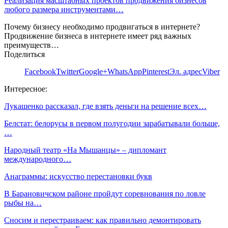
Реализация масштабных проектов продвижения бизнесов
любого размера инструментами…
Почему бизнесу необходимо продвигаться в интернете?
Продвижение бизнеса в интернете имеет ряд важных
преимуществ…
Поделиться
Facebook
Twitter
Google+
WhatsApp
Pinterest
Эл. адрес
Viber
Интересное:
Лукашенко рассказал, где взять деньги на решение всех…
Белстат: белорусы в первом полугодии зарабатывали больше,
…
Народный театр «На Мышанцы» – дипломант
международного…
Анаграммы: искусство перестановки букв
В Барановичском районе пройдут соревнования по ловле
рыбы на…
Сносим и перестраиваем: как правильно демонтировать