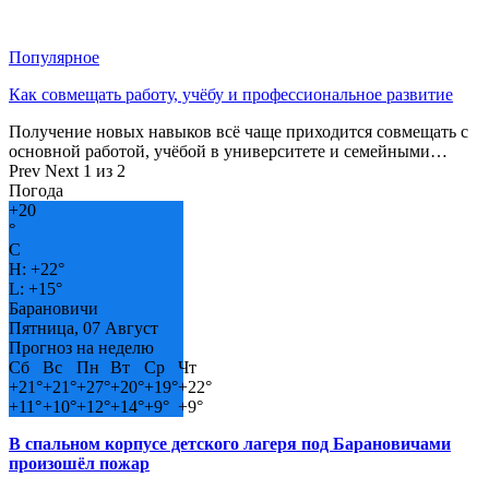
Популярное
Как совмещать работу, учёбу и профессиональное развитие
Получение новых навыков всё чаще приходится совмещать с
основной работой, учёбой в университете и семейными…
Prev
Next
1 из 2
Погода
+
20
°
C
H:
+
22°
L:
+
15°
Барановичи
Пятница, 07 Август
Прогноз на неделю
Сб
Вс
Пн
Вт
Ср
Чт
+
21°
+
21°
+
27°
+
20°
+
19°
+
22°
+
11°
+
10°
+
12°
+
14°
+
9°
+
9°
В спальном корпусе детского лагеря под Барановичами
произошёл пожар