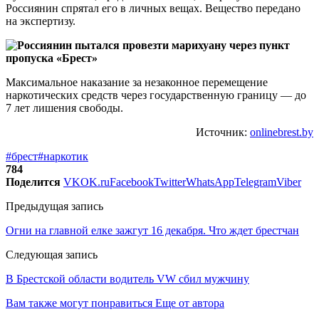
Россиянин спрятал его в личных вещах. Вещество передано
на экспертизу.
Максимальное наказание за незаконное перемещение
наркотических средств через государственную границу — до
7 лет лишения свободы.
Источник:
onlinebrest.by
#брест
#наркотик
784
Поделится
VK
OK.ru
Facebook
Twitter
WhatsApp
Telegram
Viber
Предыдущая запись
Огни на главной елке зажгут 16 декабря. Что ждет брестчан
Следующая запись
В Брестской области водитель VW сбил мужчину
Вам также могут понравиться
Еще от автора