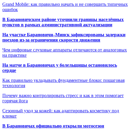
Grand Mobile: как правильно начать и не совершить типичных
ошибок
В Барановичском районе уточнили границы населённых
пунктов в рамках административной актуализации
На участке Барановичи–Минск зафиксированы задержки
поездов из-за ограничения скорости движения
Чем цифровые слуховые аппараты отличаются от аналоговых
на практике
На матче в Барановичах у болельщицы остановилось
сердце
Как правильно укладывать фундаментные блоки: пошаговая
технология
Почему важно контролировать стресс и как в этом помогает
горячая йога
Сезонный уход за кожей: как адаптировать косметику под
климат
В Барановичах официально открыли мотосезон