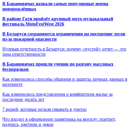
В Барановичах назвали самые популярные имена
новорождённых
В районе Гати пройдёт крупный мото-музыкальный
фестиваль MotoFestWest 2026
В Беларуси сохраняются ограничения на посещение лесов
из-за пожарной опасности
Нулевая отчетность в Беларуси: почему «пустой» отчет — это
зона ответственности
В Барановичах прошли учения по разгону массовых
беспорядков
Как изменились способы общения и защиты личных данных в
интернете
Как изменились представления о комфортном жилье за
последние десять лет
7 вещей, которые нельзя смывать в унитаз
Что входит в оформление памятника на могилу: портрет,
надпись, цветник и декор