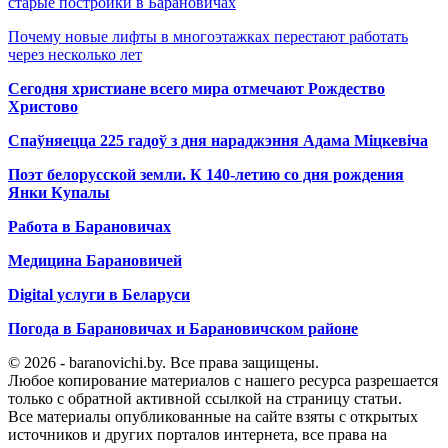
старые постройки в Барановичах
Почему новые лифты в многоэтажках перестают работать
через несколько лет
Сегодня христиане всего мира отмечают Рождество
Христово
Спаўняецца 225 гадоў з дня нараджэння Адама Міцкевіча
Поэт белорусской земли. К 140-летию со дня рождения
Янки Купалы
Работа в Барановичах
Медицина Барановичей
Digital услуги в Беларуси
Погода в Барановичах и Барановичском районе
© 2026 - baranovichi.by. Все права защищены.
Любое копирование материалов с нашего ресурса разрешается
только с обратной активной ссылкой на страницу статьи.
Все материалы опубликованные на сайте взяты с открытых
источников и других порталов интернета, все права на