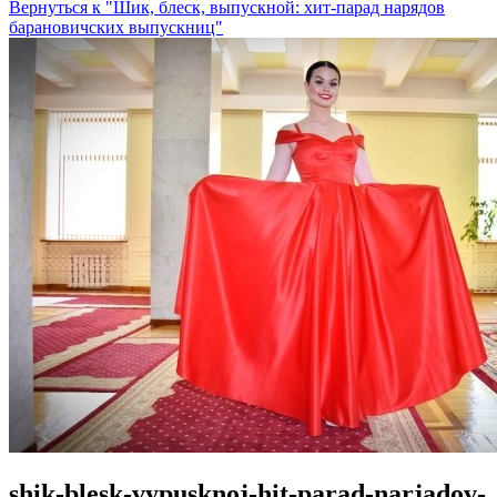
Вернуться к "Шик, блеск, выпускной: хит-парад нарядов
барановичских выпускниц"
shik-blesk-vypusknoj-hit-parad-narjadov-