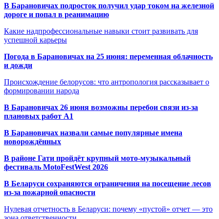
В Барановичах подросток получил удар током на железной
дороге и попал в реанимацию
Какие надпрофессиональные навыки стоит развивать для
успешной карьеры
Погода в Барановичах на 25 июня: переменная облачность
и дожди
Происхождение белорусов: что антропология рассказывает о
формировании народа
В Барановичах 26 июня возможны перебои связи из-за
плановых работ A1
В Барановичах назвали самые популярные имена
новорождённых
В районе Гати пройдёт крупный мото-музыкальный
фестиваль MotoFestWest 2026
В Беларуси сохраняются ограничения на посещение лесов
из-за пожарной опасности
Нулевая отчетность в Беларуси: почему «пустой» отчет — это
зона ответственности