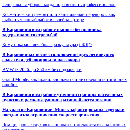
Генеральная уборка: когда пора вызвать профессионалов
Косметический ремонт или капитальный переворот: как
выбрать масштаб работ в своей квартире
В Барановичском районе пьяного бесправника
задерживали со стрельбой
Кому показана лечебная физкультура (ЛФК)?
В Барановичах после столкновения двух легковушек
спасатели деблокировали пассажира
BMW i3 2026: до 850 км без подзарядки
Grand Mobile: как правильно начать и не совершить типичных
ошибок
В Барановичском районе уточнили границы населённых
пунктов в рамках административной актуализации
На участке Барановичи–Минск зафиксированы задержки
поездов из-за ограничения скорости движения
Чем цифровые слуховые аппараты отличаются от аналоговых
на практике