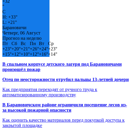
+
32
°
C
H:
+
33°
L:
+
21°
Барановичи
Четверг, 06 Август
Прогноз на неделю
Пт
Сб
Вс
Пн
Вт
Ср
+
23°
+
20°
+
21°
+
26°
+
24°
+
23°
+
15°
+
12°
+
10°
+
12°
+
16°
+
14°
В спальном корпусе детского лагеря под Барановичами
произошёл пожар
Отец по неосторожности отрубил пальцы 13-летней дочери
Как предприятия переходят от ручного труда к
автоматизированному производству
В Барановичском районе ограничили посещение лесов из-
за высокой пожарной опасности
Как оценить качество материалов перед покупкой доступа к
закрытой площадке