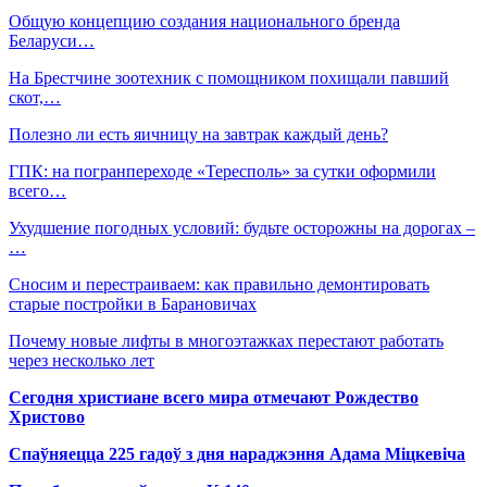
Общую концепцию создания национального бренда
Беларуси…
На Брестчине зоотехник с помощником похищали павший
скот,…
Полезно ли есть яичницу на завтрак каждый день?
ГПК: на погранпереходе «Тересполь» за сутки оформили
всего…
Ухудшение погодных условий: будьте осторожны на дорогах –
…
Сносим и перестраиваем: как правильно демонтировать
старые постройки в Барановичах
Почему новые лифты в многоэтажках перестают работать
через несколько лет
Сегодня христиане всего мира отмечают Рождество
Христово
Спаўняецца 225 гадоў з дня нараджэння Адама Міцкевіча