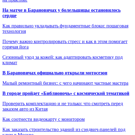
На матче в Барановичах у болельщицы остановилось
сердце
Как правильно укладывать фундаментные блоки: пошаговая
технология
Почему важно контролировать стресс и как в этом помогает
горячая йога
Сезонный уход за кожей: как адаптировать косметику под
климат
В Барановичах официально открыли мотосезон
Малый ремонтный бизнес: с чего начинают частные мастера
В городе пройдет «Библионочь» с космической тематикой
Проверить комплектацию и не только: что смотреть перед
заказом авто из Китая
Как соотнести видеокарту с монитором
Как заказать строительство зданий из сэндвич-панелей под
ключ в Москве