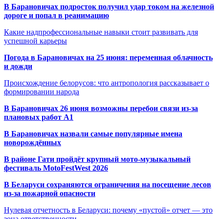
В Барановичах подросток получил удар током на железной
дороге и попал в реанимацию
Какие надпрофессиональные навыки стоит развивать для
успешной карьеры
Погода в Барановичах на 25 июня: переменная облачность
и дожди
Происхождение белорусов: что антропология рассказывает о
формировании народа
В Барановичах 26 июня возможны перебои связи из-за
плановых работ A1
В Барановичах назвали самые популярные имена
новорождённых
В районе Гати пройдёт крупный мото-музыкальный
фестиваль MotoFestWest 2026
В Беларуси сохраняются ограничения на посещение лесов
из-за пожарной опасности
Нулевая отчетность в Беларуси: почему «пустой» отчет — это
зона ответственности