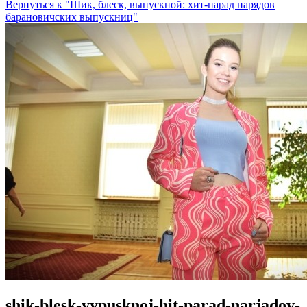
Вернуться к "Шик, блеск, выпускной: хит-парад нарядов
барановичских выпускниц"
shik-blesk-vypusknoj-hit-parad-narjadov-