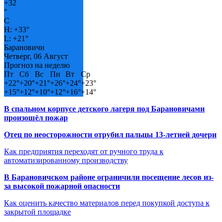
+
32
°
C
H:
+
33°
L:
+
21°
Барановичи
Четверг, 06 Август
Прогноз на неделю
Пт
Сб
Вс
Пн
Вт
Ср
+
22°
+
20°
+
21°
+
26°
+
24°
+
23°
+
15°
+
12°
+
10°
+
12°
+
16°
+
14°
В спальном корпусе детского лагеря под Барановичами
произошёл пожар
Отец по неосторожности отрубил пальцы 13-летней дочери
Как предприятия переходят от ручного труда к
автоматизированному производству
В Барановичском районе ограничили посещение лесов из-
за высокой пожарной опасности
Как оценить качество материалов перед покупкой доступа к
закрытой площадке