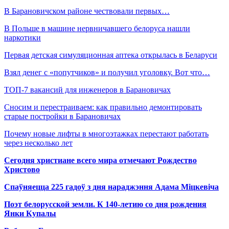
В Барановичском районе чествовали первых…
В Польше в машине нервничавшего белоруса нашли
наркотики
Первая детская симуляционная аптека открылась в Беларуси
Взял денег с «попутчиков» и получил уголовку. Вот что…
ТОП-7 вакансий для инженеров в Барановичах
Сносим и перестраиваем: как правильно демонтировать
старые постройки в Барановичах
Почему новые лифты в многоэтажках перестают работать
через несколько лет
Сегодня христиане всего мира отмечают Рождество
Христово
Спаўняецца 225 гадоў з дня нараджэння Адама Міцкевіча
Поэт белорусской земли. К 140-летию со дня рождения
Янки Купалы