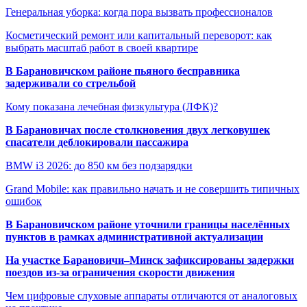
Генеральная уборка: когда пора вызвать профессионалов
Косметический ремонт или капитальный переворот: как
выбрать масштаб работ в своей квартире
В Барановичском районе пьяного бесправника
задерживали со стрельбой
Кому показана лечебная физкультура (ЛФК)?
В Барановичах после столкновения двух легковушек
спасатели деблокировали пассажира
BMW i3 2026: до 850 км без подзарядки
Grand Mobile: как правильно начать и не совершить типичных
ошибок
В Барановичском районе уточнили границы населённых
пунктов в рамках административной актуализации
На участке Барановичи–Минск зафиксированы задержки
поездов из-за ограничения скорости движения
Чем цифровые слуховые аппараты отличаются от аналоговых