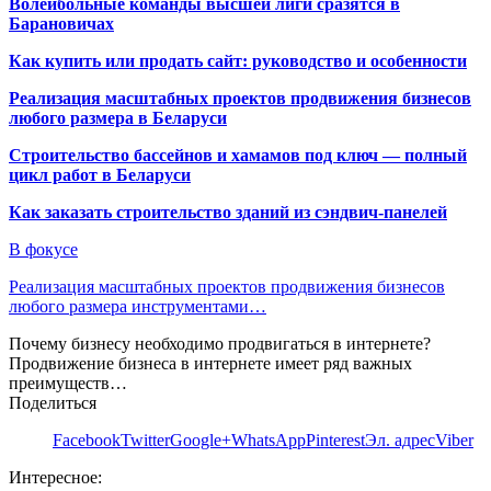
Волейбольные команды высшей лиги сразятся в
Барановичах
Как купить или продать сайт: руководство и особенности
Реализация масштабных проектов продвижения бизнесов
любого размера в Беларуси
Строительство бассейнов и хамамов под ключ — полный
цикл работ в Беларуси
Как заказать строительство зданий из сэндвич-панелей
В фокусе
Реализация масштабных проектов продвижения бизнесов
любого размера инструментами…
Почему бизнесу необходимо продвигаться в интернете?
Продвижение бизнеса в интернете имеет ряд важных
преимуществ…
Поделиться
Facebook
Twitter
Google+
WhatsApp
Pinterest
Эл. адрес
Viber
Интересное: