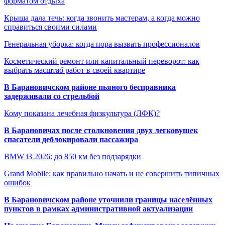
форматом отдыха
Крыша дала течь: когда звонить мастерам, а когда можно
справиться своими силами
Генеральная уборка: когда пора вызвать профессионалов
Косметический ремонт или капитальный переворот: как
выбрать масштаб работ в своей квартире
В Барановичском районе пьяного бесправника
задерживали со стрельбой
Кому показана лечебная физкультура (ЛФК)?
В Барановичах после столкновения двух легковушек
спасатели деблокировали пассажира
BMW i3 2026: до 850 км без подзарядки
Grand Mobile: как правильно начать и не совершить типичных
ошибок
В Барановичском районе уточнили границы населённых
пунктов в рамках административной актуализации