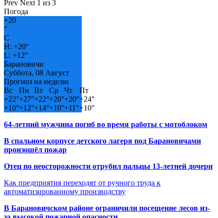
Prev
Next
1 из 3
Погода
+
20
°
C
H:
+
20°
L:
+
12°
Барановичи
Суббота, 08 Август
Прогноз на неделю
Вс
Пн
Вт
Ср
Чт
Пт
+
22°
+
27°
+
22°
+
20°
+
20°
+
24°
+
10°
+
12°
+
14°
+
10°
+
11°
+
10°
64-летний мужчина погиб во время работы с мотоблоком
В спальном корпусе детского лагеря под Барановичами
произошёл пожар
Отец по неосторожности отрубил пальцы 13-летней дочери
Как предприятия переходят от ручного труда к
автоматизированному производству
В Барановичском районе ограничили посещение лесов из-
за высокой пожарной опасности