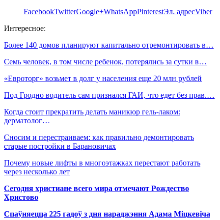
Facebook
Twitter
Google+
WhatsApp
Pinterest
Эл. адрес
Viber
Интересное:
Более 140 домов планируют капитально отремонтировать в…
Семь человек, в том числе ребенок, потерялись за сутки в…
«Евроторг» возьмет в долг у населения еще 20 млн рублей
Под Гродно водитель сам признался ГАИ, что едет без прав.…
Когда стоит прекратить делать маникюр гель-лаком:
дерматолог…
Сносим и перестраиваем: как правильно демонтировать
старые постройки в Барановичах
Почему новые лифты в многоэтажках перестают работать
через несколько лет
Сегодня христиане всего мира отмечают Рождество
Христово
Спаўняецца 225 гадоў з дня нараджэння Адама Міцкевіча