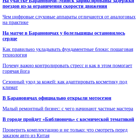
На участке Барановичи–Минск зафиксированы задержки
поездов из-за ограничения скорости движения
Чем цифровые слуховые аппараты отличаются от аналоговых
на практике
На матче в Барановичах у болельщицы остановилось
сердце
Как правильно укладывать фундаментные блоки: пошаговая
технология
Почему важно контролировать стресс и как в этом помогает
горячая йога
Сезонный уход за кожей: как адаптировать косметику под
климат
В Барановичах официально открыли мотосезон
Малый ремонтный бизнес: с чего начинают частные мастера
В городе пройдет «Библионочь» с космической тематикой
Проверить комплектацию и не только: что смотреть перед
заказом авто из Китая