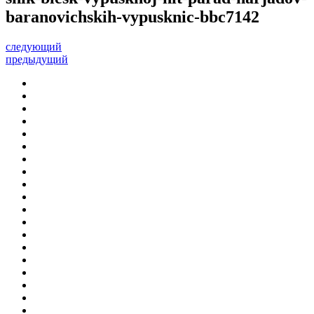
baranovichskih-vypusknic-bbc7142
следующий
предыдущий