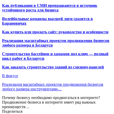
Как публикации в СМИ превращаются в источник
устойчивого роста для бизнеса
Волейбольные команды высшей лиги сразятся в
Барановичах
Как купить или продать сайт: руководство и особенности
Реализация масштабных проектов продвижения бизнесов
любого размера в Беларуси
Строительство бассейнов и хамамов под ключ — полный
цикл работ в Беларуси
Как заказать строительство зданий из сэндвич-панелей
В фокусе
Реализация масштабных проектов продвижения бизнесов
любого размера инструментами…
Почему бизнесу необходимо продвигаться в интернете?
Продвижение бизнеса в интернете имеет ряд важных
преимуществ…
Поделиться