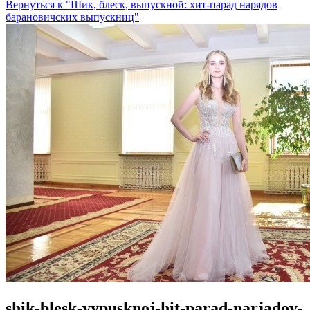
Вернуться к "Шик, блеск, выпускной: хит-парад нарядов
барановичских выпускниц"
shik-blesk-vypusknoj-hit-parad-narjadov-