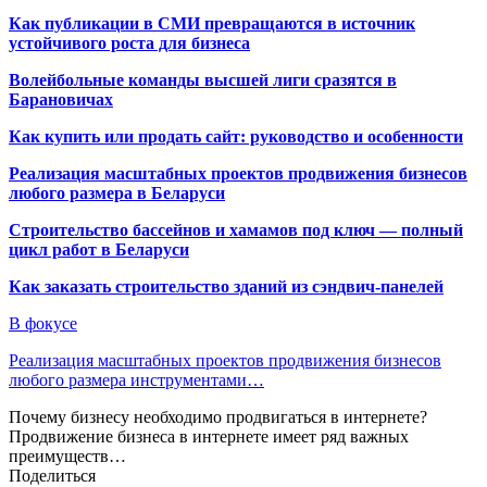
Как публикации в СМИ превращаются в источник
устойчивого роста для бизнеса
Волейбольные команды высшей лиги сразятся в
Барановичах
Как купить или продать сайт: руководство и особенности
Реализация масштабных проектов продвижения бизнесов
любого размера в Беларуси
Строительство бассейнов и хамамов под ключ — полный
цикл работ в Беларуси
Как заказать строительство зданий из сэндвич-панелей
В фокусе
Реализация масштабных проектов продвижения бизнесов
любого размера инструментами…
Почему бизнесу необходимо продвигаться в интернете?
Продвижение бизнеса в интернете имеет ряд важных
преимуществ…
Поделиться