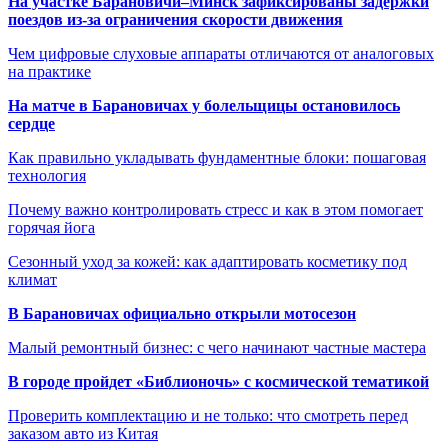
На участке Барановичи–Минск зафиксированы задержки
поездов из-за ограничения скорости движения
Чем цифровые слуховые аппараты отличаются от аналоговых
на практике
На матче в Барановичах у болельщицы остановилось
сердце
Как правильно укладывать фундаментные блоки: пошаговая
технология
Почему важно контролировать стресс и как в этом помогает
горячая йога
Сезонный уход за кожей: как адаптировать косметику под
климат
В Барановичах официально открыли мотосезон
Малый ремонтный бизнес: с чего начинают частные мастера
В городе пройдет «Библионочь» с космической тематикой
Проверить комплектацию и не только: что смотреть перед
заказом авто из Китая