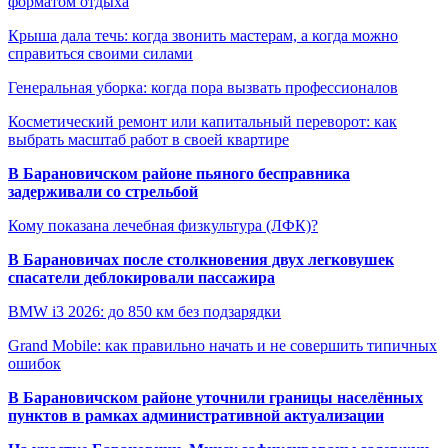
форматом отдыха
Крыша дала течь: когда звонить мастерам, а когда можно
справиться своими силами
Генеральная уборка: когда пора вызвать профессионалов
Косметический ремонт или капитальный переворот: как
выбрать масштаб работ в своей квартире
В Барановичском районе пьяного бесправника
задерживали со стрельбой
Кому показана лечебная физкультура (ЛФК)?
В Барановичах после столкновения двух легковушек
спасатели деблокировали пассажира
BMW i3 2026: до 850 км без подзарядки
Grand Mobile: как правильно начать и не совершить типичных
ошибок
В Барановичском районе уточнили границы населённых
пунктов в рамках административной актуализации