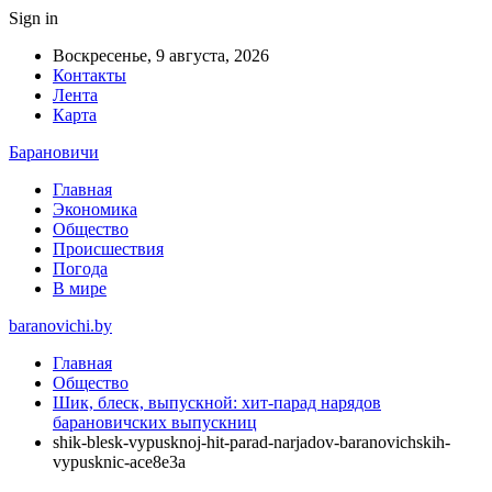
Sign in
Воскресенье, 9 августа, 2026
Контакты
Лента
Карта
Барановичи
Главная
Экономика
Общество
Происшествия
Погода
В мире
baranovichi.by
Главная
Общество
Шик, блеск, выпускной: хит-парад нарядов
барановичских выпускниц
shik-blesk-vypusknoj-hit-parad-narjadov-baranovichskih-
vypusknic-ace8e3a