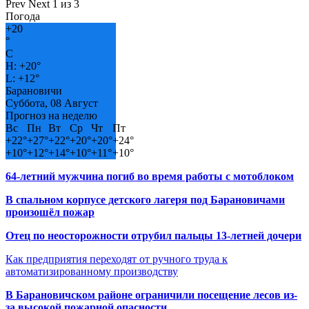
Prev
Next
1 из 3
Погода
+
20
°
C
H:
+
20°
L:
+
12°
Барановичи
Суббота, 08 Август
Прогноз на неделю
Вс
Пн
Вт
Ср
Чт
Пт
+
22°
+
27°
+
22°
+
20°
+
20°
+
24°
+
10°
+
12°
+
14°
+
10°
+
11°
+
10°
64-летний мужчина погиб во время работы с мотоблоком
В спальном корпусе детского лагеря под Барановичами
произошёл пожар
Отец по неосторожности отрубил пальцы 13-летней дочери
Как предприятия переходят от ручного труда к
автоматизированному производству
В Барановичском районе ограничили посещение лесов из-
за высокой пожарной опасности