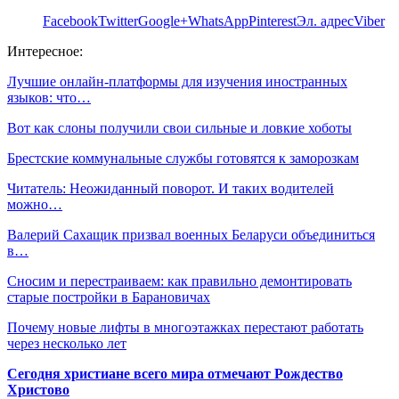
Facebook
Twitter
Google+
WhatsApp
Pinterest
Эл. адрес
Viber
Интересное:
Лучшие онлайн-платформы для изучения иностранных
языков: что…
Вот как слоны получили свои сильные и ловкие хоботы
Брестские коммунальные службы готовятся к заморозкам
Читатель: Неожиданный поворот. И таких водителей
можно…
Валерий Сахащик призвал военных Беларуси объединиться
в…
Сносим и перестраиваем: как правильно демонтировать
старые постройки в Барановичах
Почему новые лифты в многоэтажках перестают работать
через несколько лет
Сегодня христиане всего мира отмечают Рождество
Христово