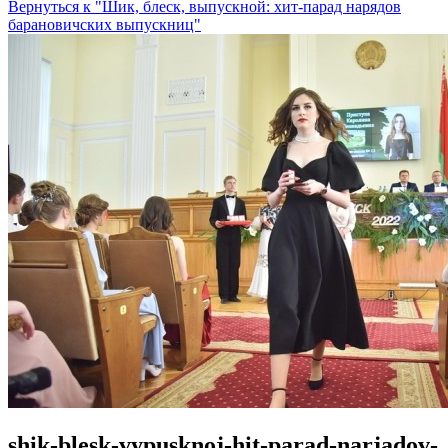
Вернуться к "Шик, блеск, выпускной: хит-парад нарядов
барановичских выпускниц"
shik-blesk-vypusknoj-hit-parad-narjadov-