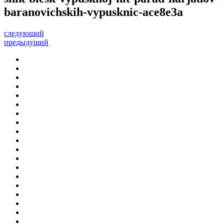
baranovichskih-vypusknic-ace8e3a
следующий
предыдущий