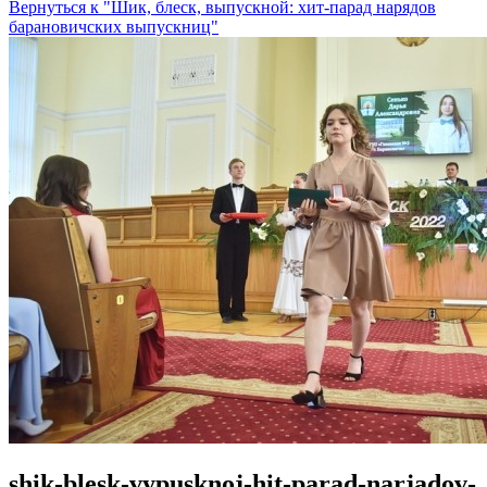
Вернуться к "Шик, блеск, выпускной: хит-парад нарядов
барановичских выпускниц"
shik-blesk-vypusknoj-hit-parad-narjadov-