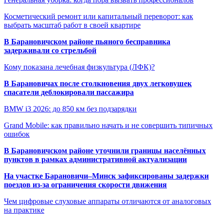
Косметический ремонт или капитальный переворот: как
выбрать масштаб работ в своей квартире
В Барановичском районе пьяного бесправника
задерживали со стрельбой
Кому показана лечебная физкультура (ЛФК)?
В Барановичах после столкновения двух легковушек
спасатели деблокировали пассажира
BMW i3 2026: до 850 км без подзарядки
Grand Mobile: как правильно начать и не совершить типичных
ошибок
В Барановичском районе уточнили границы населённых
пунктов в рамках административной актуализации
На участке Барановичи–Минск зафиксированы задержки
поездов из-за ограничения скорости движения
Чем цифровые слуховые аппараты отличаются от аналоговых
на практике