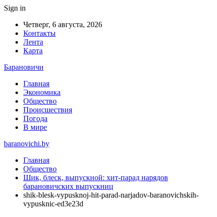
Sign in
Четверг, 6 августа, 2026
Контакты
Лента
Карта
Барановичи
Главная
Экономика
Общество
Происшествия
Погода
В мире
baranovichi.by
Главная
Общество
Шик, блеск, выпускной: хит-парад нарядов
барановичских выпускниц
shik-blesk-vypusknoj-hit-parad-narjadov-baranovichskih-
vypusknic-ed3e23d