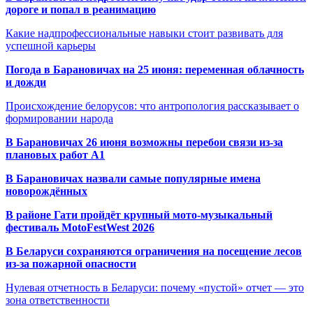
дороге и попал в реанимацию
Какие надпрофессиональные навыки стоит развивать для
успешной карьеры
Погода в Барановичах на 25 июня: переменная облачность
и дожди
Происхождение белорусов: что антропология рассказывает о
формировании народа
В Барановичах 26 июня возможны перебои связи из-за
плановых работ A1
В Барановичах назвали самые популярные имена
новорождённых
В районе Гати пройдёт крупный мото-музыкальный
фестиваль MotoFestWest 2026
В Беларуси сохраняются ограничения на посещение лесов
из-за пожарной опасности
Нулевая отчетность в Беларуси: почему «пустой» отчет — это
зона ответственности