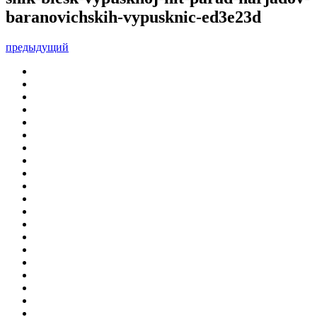
baranovichskih-vypusknic-ed3e23d
предыдущий