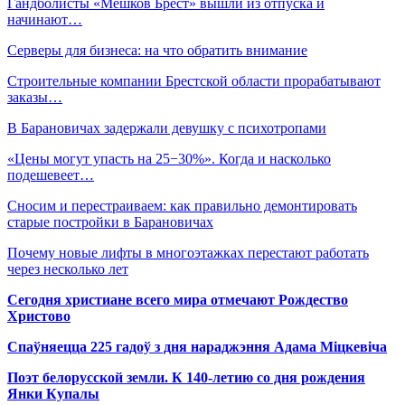
Гандболисты «Мешков Брест» вышли из отпуска и
начинают…
Серверы для бизнеса: на что обратить внимание
Строительные компании Брестской области прорабатывают
заказы…
В Барановичах задержали девушку с психотропами
«Цены могут упасть на 25−30%». Когда и насколько
подешевеет…
Сносим и перестраиваем: как правильно демонтировать
старые постройки в Барановичах
Почему новые лифты в многоэтажках перестают работать
через несколько лет
Сегодня христиане всего мира отмечают Рождество
Христово
Спаўняецца 225 гадоў з дня нараджэння Адама Міцкевіча
Поэт белорусской земли. К 140-летию со дня рождения
Янки Купалы