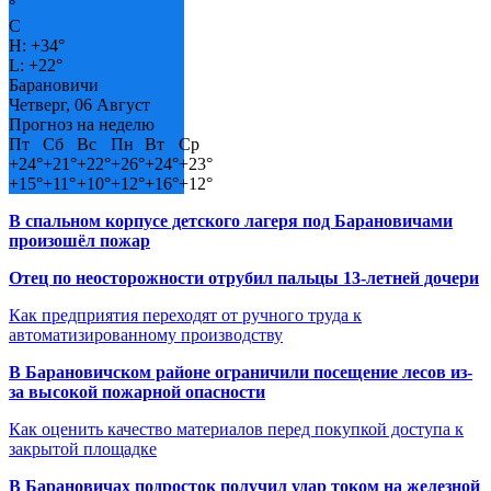
°
C
H:
+
34°
L:
+
22°
Барановичи
Четверг, 06 Август
Прогноз на неделю
Пт
Сб
Вс
Пн
Вт
Ср
+
24°
+
21°
+
22°
+
26°
+
24°
+
23°
+
15°
+
11°
+
10°
+
12°
+
16°
+
12°
В спальном корпусе детского лагеря под Барановичами
произошёл пожар
Отец по неосторожности отрубил пальцы 13-летней дочери
Как предприятия переходят от ручного труда к
автоматизированному производству
В Барановичском районе ограничили посещение лесов из-
за высокой пожарной опасности
Как оценить качество материалов перед покупкой доступа к
закрытой площадке
В Барановичах подросток получил удар током на железной