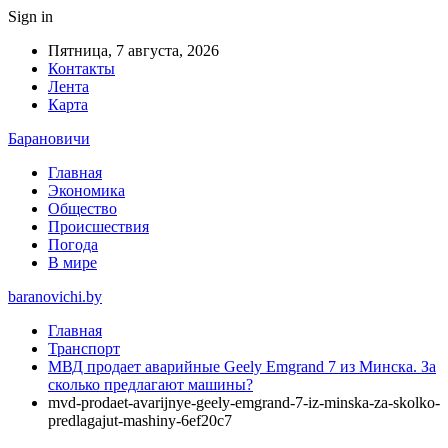
Sign in
Пятница, 7 августа, 2026
Контакты
Лента
Карта
Барановичи
Главная
Экономика
Общество
Происшествия
Погода
В мире
baranovichi.by
Главная
Транспорт
МВД продает аварийные Geely Emgrand 7 из Минска. За
сколько предлагают машины?
mvd-prodaet-avarijnye-geely-emgrand-7-iz-minska-za-skolko-
predlagajut-mashiny-6ef20c7