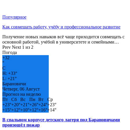
Популярное
Как совмещать работу, учёбу и профессиональное развитие
Получение новых навыков всё чаще приходится совмещать с
основной работой, учёбой в университете и семейными…
Prev
Next
1 из 2
Погода
+
32
°
C
H:
+
33°
L:
+
21°
Барановичи
Четверг, 06 Август
Прогноз на неделю
Пт
Сб
Вс
Пн
Вт
Ср
+
23°
+
20°
+
21°
+
26°
+
24°
+
23°
+
15°
+
12°
+
10°
+
12°
+
16°
+
14°
В спальном корпусе детского лагеря под Барановичами
произошёл пожар