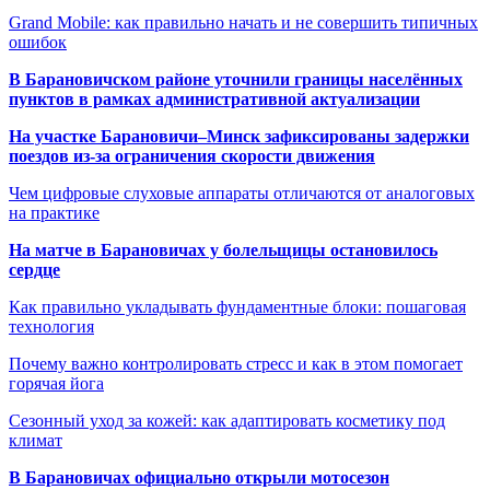
Grand Mobile: как правильно начать и не совершить типичных
ошибок
В Барановичском районе уточнили границы населённых
пунктов в рамках административной актуализации
На участке Барановичи–Минск зафиксированы задержки
поездов из-за ограничения скорости движения
Чем цифровые слуховые аппараты отличаются от аналоговых
на практике
На матче в Барановичах у болельщицы остановилось
сердце
Как правильно укладывать фундаментные блоки: пошаговая
технология
Почему важно контролировать стресс и как в этом помогает
горячая йога
Сезонный уход за кожей: как адаптировать косметику под
климат
В Барановичах официально открыли мотосезон