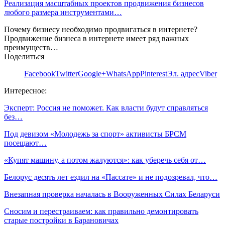
Реализация масштабных проектов продвижения бизнесов
любого размера инструментами…
Почему бизнесу необходимо продвигаться в интернете?
Продвижение бизнеса в интернете имеет ряд важных
преимуществ…
Поделиться
Facebook
Twitter
Google+
WhatsApp
Pinterest
Эл. адрес
Viber
Интересное:
Эксперт: Россия не поможет. Как власти будут справляться
без…
Под девизом «Молодежь за спорт» активисты БРСМ
посещают…
«Купят машину, а потом жалуются»: как уберечь себя от…
Белорус десять лет ездил на «Пассате» и не подозревал, что…
Внезапная проверка началась в Вооруженных Силах Беларуси
Сносим и перестраиваем: как правильно демонтировать
старые постройки в Барановичах