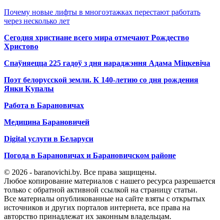
Почему новые лифты в многоэтажках перестают работать
через несколько лет
Сегодня христиане всего мира отмечают Рождество
Христово
Спаўняецца 225 гадоў з дня нараджэння Адама Міцкевіча
Поэт белорусской земли. К 140-летию со дня рождения
Янки Купалы
Работа в Барановичах
Медицина Барановичей
Digital услуги в Беларуси
Погода в Барановичах и Барановичском районе
© 2026 - baranovichi.by. Все права защищены.
Любое копирование материалов с нашего ресурса разрешается
только с обратной активной ссылкой на страницу статьи.
Все материалы опубликованные на сайте взяты с открытых
источников и других порталов интернета, все права на
авторство принадлежат их законным владельцам.