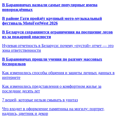
В Барановичах назвали самые популярные имена
новорождённых
В районе Гати пройдёт крупный мото-музыкальный
фестиваль MotoFestWest 2026
В Беларуси сохраняются ограничения на посещение лесов
из-за пожарной опасности
Нулевая отчетность в Беларуси: почему «пустой» отчет — это
зона ответственности
В Барановичах прошли учения по разгону массовых
беспорядков
Как изменились способы общения и защиты личных данных в
интернете
Как изменились представления о комфортном жилье за
последние десять лет
7 вещей, которые нельзя смывать в унитаз
Что входит в оформление памятника на могилу: портрет,
надпись, цветник и декор