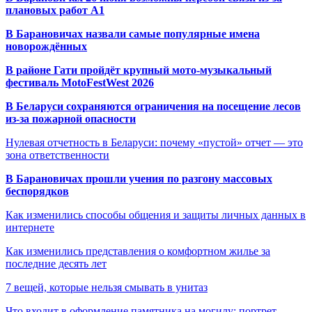
плановых работ A1
В Барановичах назвали самые популярные имена
новорождённых
В районе Гати пройдёт крупный мото-музыкальный
фестиваль MotoFestWest 2026
В Беларуси сохраняются ограничения на посещение лесов
из-за пожарной опасности
Нулевая отчетность в Беларуси: почему «пустой» отчет — это
зона ответственности
В Барановичах прошли учения по разгону массовых
беспорядков
Как изменились способы общения и защиты личных данных в
интернете
Как изменились представления о комфортном жилье за
последние десять лет
7 вещей, которые нельзя смывать в унитаз
Что входит в оформление памятника на могилу: портрет,