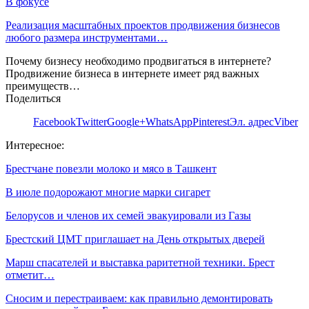
В фокусе
Реализация масштабных проектов продвижения бизнесов
любого размера инструментами…
Почему бизнесу необходимо продвигаться в интернете?
Продвижение бизнеса в интернете имеет ряд важных
преимуществ…
Поделиться
Facebook
Twitter
Google+
WhatsApp
Pinterest
Эл. адрес
Viber
Интересное:
Брестчане повезли молоко и мясо в Ташкент
В июле подорожают многие марки сигарет
Белорусов и членов их семей эвакуировали из Газы
Брестский ЦМТ приглашает на День открытых дверей
Марш спасателей и выставка раритетной техники. Брест
отметит…
Сносим и перестраиваем: как правильно демонтировать