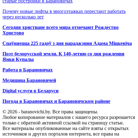
старые постройки в Барановичах
Почему новые лифты в многоэтажках перестают работать
через несколько лет
Сегодня христиане всего мира отмечают Рождество
Христово
Спаўняецца 225 гадоў з дня нараджэння Адама Міцкевіча
Поэт белорусской земли. К 140-летию со дня рождения
Янки Купалы
Работа в Барановичах
Медицина Барановичей
Digital услуги в Беларуси
Погода в Барановичах и Барановичском районе
© 2026 - baranovichi.by. Все права защищены.
Любое копирование материалов с нашего ресурса разрешается
только с обратной активной ссылкой на страницу статьи.
Все материалы опубликованные на сайте взяты с открытых
источников и других порталов интернета, все права на