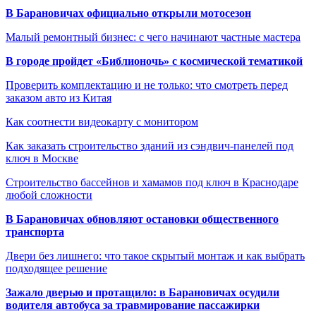
В Барановичах официально открыли мотосезон
Малый ремонтный бизнес: с чего начинают частные мастера
В городе пройдет «Библионочь» с космической тематикой
Проверить комплектацию и не только: что смотреть перед
заказом авто из Китая
Как соотнести видеокарту с монитором
Как заказать строительство зданий из сэндвич-панелей под
ключ в Москве
Строительство бассейнов и хамамов под ключ в Краснодаре
любой сложности
В Барановичах обновляют остановки общественного
транспорта
Двери без лишнего: что такое скрытый монтаж и как выбрать
подходящее решение
Зажало дверью и протащило: в Барановичах осудили
водителя автобуса за травмирование пассажирки