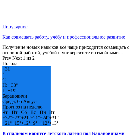
Популярное
Как совмещать работу, учёбу и профессиональное развитие
Получение новых навыков всё чаще приходится совмещать с
основной работой, учёбой в университете и семейными…
Prev
Next
1 из 2
Погода
+
31
°
C
H:
+
33°
L:
+
19°
Барановичи
Среда, 05 Август
Прогноз на неделю
Чт
Пт
Сб
Вс
Пн
Вт
+
32°
+
23°
+
21°
+
21°
+
24°
+
31°
+
21°
+
15°
+
12°
+
9°
+
12°
+
13°
В спальном корпусе детского лагеря под Барановичами