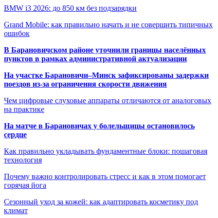
BMW i3 2026: до 850 км без подзарядки
Grand Mobile: как правильно начать и не совершить типичных
ошибок
В Барановичском районе уточнили границы населённых
пунктов в рамках административной актуализации
На участке Барановичи–Минск зафиксированы задержки
поездов из-за ограничения скорости движения
Чем цифровые слуховые аппараты отличаются от аналоговых
на практике
На матче в Барановичах у болельщицы остановилось
сердце
Как правильно укладывать фундаментные блоки: пошаговая
технология
Почему важно контролировать стресс и как в этом помогает
горячая йога
Сезонный уход за кожей: как адаптировать косметику под
климат