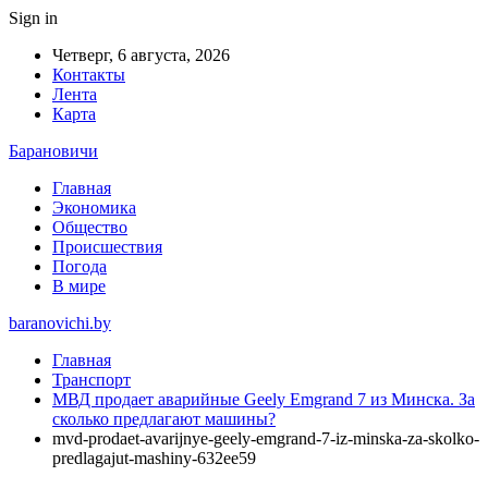
Sign in
Четверг, 6 августа, 2026
Контакты
Лента
Карта
Барановичи
Главная
Экономика
Общество
Происшествия
Погода
В мире
baranovichi.by
Главная
Транспорт
МВД продает аварийные Geely Emgrand 7 из Минска. За
сколько предлагают машины?
mvd-prodaet-avarijnye-geely-emgrand-7-iz-minska-za-skolko-
predlagajut-mashiny-632ee59