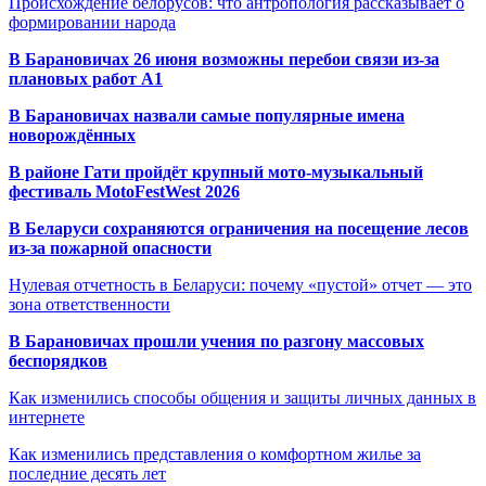
Происхождение белорусов: что антропология рассказывает о
формировании народа
В Барановичах 26 июня возможны перебои связи из-за
плановых работ A1
В Барановичах назвали самые популярные имена
новорождённых
В районе Гати пройдёт крупный мото-музыкальный
фестиваль MotoFestWest 2026
В Беларуси сохраняются ограничения на посещение лесов
из-за пожарной опасности
Нулевая отчетность в Беларуси: почему «пустой» отчет — это
зона ответственности
В Барановичах прошли учения по разгону массовых
беспорядков
Как изменились способы общения и защиты личных данных в
интернете
Как изменились представления о комфортном жилье за
последние десять лет