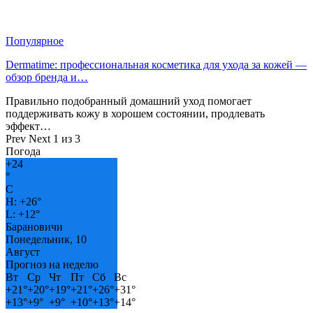
Популярное
Dermatime: профессиональная косметика для ухода за кожей —
обзор бренда и…
Правильно подобранный домашний уход помогает
поддерживать кожу в хорошем состоянии, продлевать
эффект…
Prev
Next
1 из 3
Погода
+
24
°
C
H:
+
26°
L:
+
12°
Барановичи
Понедельник, 10
Август
Прогноз на неделю
Вт
Ср
Чт
Пт
Сб
Вс
+
21°
+
20°
+
19°
+
21°
+
26°
+
31°
+
13°
+
9°
+
9°
+
10°
+
13°
+
14°