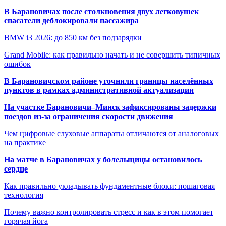
В Барановичах после столкновения двух легковушек
спасатели деблокировали пассажира
BMW i3 2026: до 850 км без подзарядки
Grand Mobile: как правильно начать и не совершить типичных
ошибок
В Барановичском районе уточнили границы населённых
пунктов в рамках административной актуализации
На участке Барановичи–Минск зафиксированы задержки
поездов из-за ограничения скорости движения
Чем цифровые слуховые аппараты отличаются от аналоговых
на практике
На матче в Барановичах у болельщицы остановилось
сердце
Как правильно укладывать фундаментные блоки: пошаговая
технология
Почему важно контролировать стресс и как в этом помогает
горячая йога