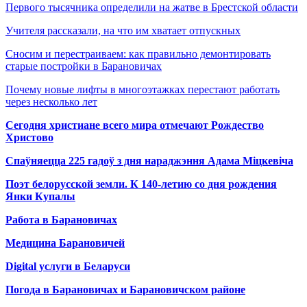
Первого тысячника определили на жатве в Брестской области
Учителя рассказали, на что им хватает отпускных
Сносим и перестраиваем: как правильно демонтировать
старые постройки в Барановичах
Почему новые лифты в многоэтажках перестают работать
через несколько лет
Сегодня христиане всего мира отмечают Рождество
Христово
Спаўняецца 225 гадоў з дня нараджэння Адама Міцкевіча
Поэт белорусской земли. К 140-летию со дня рождения
Янки Купалы
Работа в Барановичах
Медицина Барановичей
Digital услуги в Беларуси
Погода в Барановичах и Барановичском районе