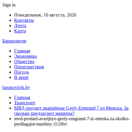
Sign in
Понедельник, 10 августа, 2026
Контакты
Лента
Карта
Барановичи
Главная
Экономика
Общество
Происшествия
Погода
В мире
baranovichi.by
Главная
Транспорт
МВД продает аварийные Geely Emgrand 7 из Минска. За
сколько предлагают машины?
mvd-prodaet-avarijnye-geely-emgrand-7-iz-minska-za-skolko-
predlagajut-mashiny-312ffec