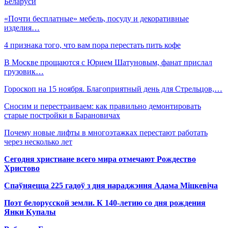
Беларуси
«Почти бесплатные» мебель, посуду и декоративные
изделия…
4 признака того, что вам пора перестать пить кофе
В Москве прощаются с Юрием Шатуновым, фанат прислал
грузовик…
Гороскоп на 15 ноября. Благоприятный день для Стрельцов,…
Сносим и перестраиваем: как правильно демонтировать
старые постройки в Барановичах
Почему новые лифты в многоэтажках перестают работать
через несколько лет
Сегодня христиане всего мира отмечают Рождество
Христово
Спаўняецца 225 гадоў з дня нараджэння Адама Міцкевіча
Поэт белорусской земли. К 140-летию со дня рождения
Янки Купалы