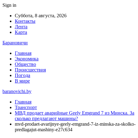
Sign in
Суббота, 8 августа, 2026
Контакты
Лента
Карта
Барановичи
Главная
Экономика
Общество
Происшествия
Погода
В мире
baranovichi.by
Главная
Транспорт
МВД продает аварийные Geely Emgrand 7 из Минска. За
сколько предлагают машины?
mvd-prodaet-avarijnye-geely-emgrand-7-iz-minska-za-skolko-
predlagajut-mashiny-e27c634