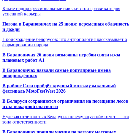
Какие надпрофессиональные навыки стоит развивать для
успешной карьеры
Погода в Барановичах на 25 июня: переменная облачность
и дожди
Происхождение белорусов: что антропология рассказывает о
формировании народа
В Барановичах 26 июня возможны перебои связи из-за
плановых работ A1
В Барановичах назвали самые популярные имена
новорождённых
В районе Гати пройдёт крупный мото-музыкальный
фестиваль MotoFestWest 2026
В Беларуси сохраняются ограничения на посещение лесов
из-за пожарной опасности
Нулевая отчетность в Беларуси: почему «пустой» отчет — это
зона ответственности
В Барановичах прошли учения по разгону массовых