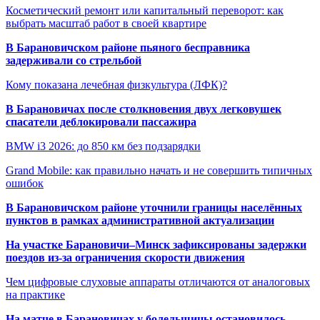
Косметический ремонт или капитальный переворот: как
выбрать масштаб работ в своей квартире
В Барановичском районе пьяного бесправника
задерживали со стрельбой
Кому показана лечебная физкультура (ЛФК)?
В Барановичах после столкновения двух легковушек
спасатели деблокировали пассажира
BMW i3 2026: до 850 км без подзарядки
Grand Mobile: как правильно начать и не совершить типичных
ошибок
В Барановичском районе уточнили границы населённых
пунктов в рамках административной актуализации
На участке Барановичи–Минск зафиксированы задержки
поездов из-за ограничения скорости движения
Чем цифровые слуховые аппараты отличаются от аналоговых
на практике
На матче в Барановичах у болельщицы остановилось