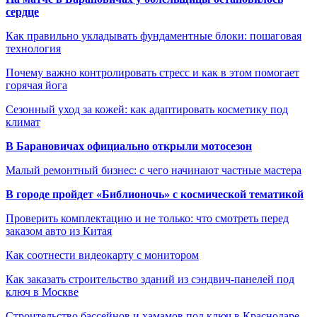
сердце
Как правильно укладывать фундаментные блоки: пошаговая
технология
Почему важно контролировать стресс и как в этом помогает
горячая йога
Сезонный уход за кожей: как адаптировать косметику под
климат
В Барановичах официально открыли мотосезон
Малый ремонтный бизнес: с чего начинают частные мастера
В городе пройдет «Библионочь» с космической тематикой
Проверить комплектацию и не только: что смотреть перед
заказом авто из Китая
Как соотнести видеокарту с монитором
Как заказать строительство зданий из сэндвич-панелей под
ключ в Москве
Строительство бассейнов и хамамов под ключ в Краснодаре