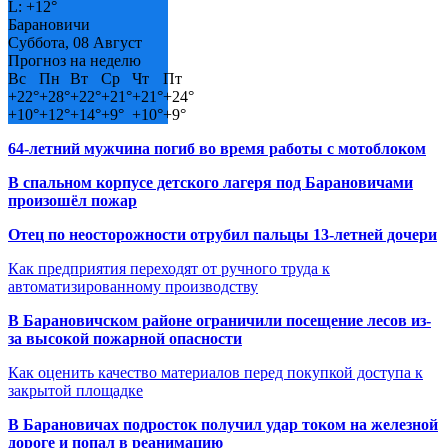
L:
+
12°
Барановичи
Суббота, 08 Август
Прогноз на неделю
Вс
Пн
Вт
Ср
Чт
Пт
+
22°
+
28°
+
22°
+
21°
+
21°
+
24°
+
10°
+
12°
+
14°
+
9°
+
10°
+
9°
64-летний мужчина погиб во время работы с мотоблоком
В спальном корпусе детского лагеря под Барановичами
произошёл пожар
Отец по неосторожности отрубил пальцы 13-летней дочери
Как предприятия переходят от ручного труда к
автоматизированному производству
В Барановичском районе ограничили посещение лесов из-
за высокой пожарной опасности
Как оценить качество материалов перед покупкой доступа к
закрытой площадке
В Барановичах подросток получил удар током на железной
дороге и попал в реанимацию