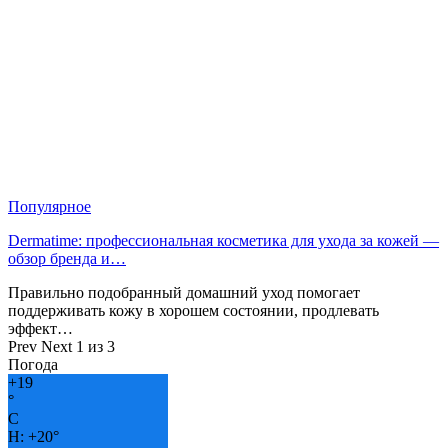
Популярное
Dermatime: профессиональная косметика для ухода за кожей —
обзор бренда и…
Правильно подобранный домашний уход помогает
поддерживать кожу в хорошем состоянии, продлевать
эффект…
Prev
Next
1 из 3
Погода
+
19
°
C
H:
+
20°