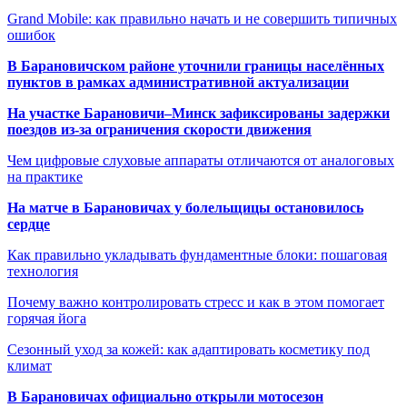
Grand Mobile: как правильно начать и не совершить типичных
ошибок
В Барановичском районе уточнили границы населённых
пунктов в рамках административной актуализации
На участке Барановичи–Минск зафиксированы задержки
поездов из-за ограничения скорости движения
Чем цифровые слуховые аппараты отличаются от аналоговых
на практике
На матче в Барановичах у болельщицы остановилось
сердце
Как правильно укладывать фундаментные блоки: пошаговая
технология
Почему важно контролировать стресс и как в этом помогает
горячая йога
Сезонный уход за кожей: как адаптировать косметику под
климат
В Барановичах официально открыли мотосезон