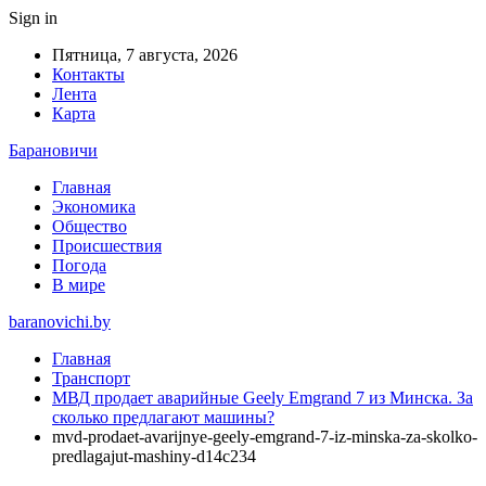
Sign in
Пятница, 7 августа, 2026
Контакты
Лента
Карта
Барановичи
Главная
Экономика
Общество
Происшествия
Погода
В мире
baranovichi.by
Главная
Транспорт
МВД продает аварийные Geely Emgrand 7 из Минска. За
сколько предлагают машины?
mvd-prodaet-avarijnye-geely-emgrand-7-iz-minska-za-skolko-
predlagajut-mashiny-d14c234