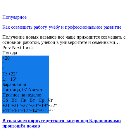
Популярное
Как совмещать работу, учёбу и профессиональное развитие
Получение новых навыков всё чаще приходится совмещать с
основной работой, учёбой в университете и семейными…
Prev
Next
1 из 2
Погода
+
20
°
C
H:
+
22°
L:
+
15°
Барановичи
Пятница, 07 Август
Прогноз на неделю
Сб
Вс
Пн
Вт
Ср
Чт
+
21°
+
21°
+
27°
+
20°
+
19°
+
22°
+
11°
+
10°
+
12°
+
14°
+
9°
+
9°
В спальном корпусе детского лагеря под Барановичами
произошёл пожар