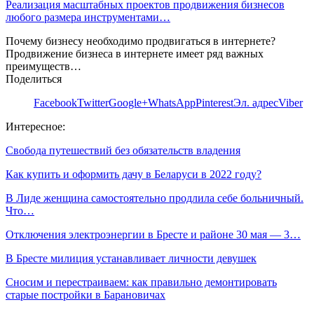
Реализация масштабных проектов продвижения бизнесов
любого размера инструментами…
Почему бизнесу необходимо продвигаться в интернете?
Продвижение бизнеса в интернете имеет ряд важных
преимуществ…
Поделиться
Facebook
Twitter
Google+
WhatsApp
Pinterest
Эл. адрес
Viber
Интересное:
Свобода путешествий без обязательств владения
Как купить и оформить дачу в Беларуси в 2022 году?
В Лиде женщина самостоятельно продлила себе больничный.
Что…
Отключения электроэнергии в Бресте и районе 30 мая — 3…
В Бресте милиция устанавливает личности девушек
Сносим и перестраиваем: как правильно демонтировать
старые постройки в Барановичах