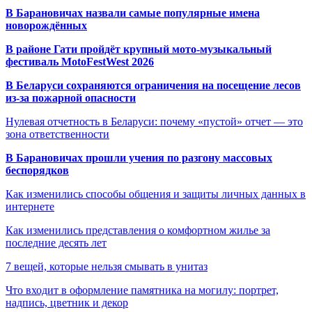
В Барановичах назвали самые популярные имена
новорождённых
В районе Гати пройдёт крупный мото-музыкальный
фестиваль MotoFestWest 2026
В Беларуси сохраняются ограничения на посещение лесов
из-за пожарной опасности
Нулевая отчетность в Беларуси: почему «пустой» отчет — это
зона ответственности
В Барановичах прошли учения по разгону массовых
беспорядков
Как изменились способы общения и защиты личных данных в
интернете
Как изменились представления о комфортном жилье за
последние десять лет
7 вещей, которые нельзя смывать в унитаз
Что входит в оформление памятника на могилу: портрет,
надпись, цветник и декор