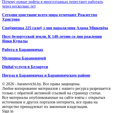
Почему новые лифты в многоэтажках перестают работать
через несколько лет
Сегодня христиане всего мира отмечают Рождество
Христово
Спаўняецца 225 гадоў з дня нараджэння Адама Міцкевіча
Поэт белорусской земли. К 140-летию со дня рождения
Янки Купалы
Работа в Барановичах
Медицина Барановичей
Digital услуги в Беларуси
Погода в Барановичах и Барановичском районе
© 2026 - baranovichi.by. Все права защищены.
Любое копирование материалов с нашего ресурса разрешается
только с обратной активной ссылкой на страницу статьи.
Все материалы опубликованные на сайте взяты с открытых
источников и других порталов интернета, все права на
авторство принадлежат их законным владельцам.
Sign in