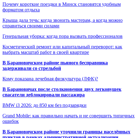
Почему короткие поездки в Минск становятся удобным
форматом отдыха
Крыша дала течь: когда звонить мастерам, а когда можно
справиться своими силами
Генеральная уборка: когда пора вызвать профессионалов
Косметический ремонт или капитальный переворот: как
выбрать масштаб работ в своей квартире
В Барановичском районе пьяного бесправника
задерживали со стрельбой
Кому показана лечебная физкультура (ЛФК)?
В Барановичах после столкновения двух легковушек
спасатели деблокировали пассажира
BMW i3 2026: до 850 км без подзарядки
Grand Mobile: как правильно начать и не совершить типичных
ошибок
В Барановичском районе уточнили границы населённых
пунктов в рамках административной актуализации