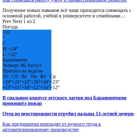
Получение новых навыков всё чаще приходится совмещать с
основной работой, учёбой в университете и семейными…
Prev
Next
1 из 2
Погода
+
31
°
C
H:
+
34°
L:
+
22°
Барановичи
Четверг, 06 Август
Прогноз на неделю
Пт
Сб
Вс
Пн
Вт
Ср
+
24°
+
21°
+
22°
+
26°
+
24°
+
23°
+
15°
+
11°
+
10°
+
12°
+
16°
+
12°
В спальном корпусе детского лагеря под Барановичами
произошёл пожар
Отец по неосторожности отрубил пальцы 13-летней дочери
Как предприятия переходят от ручного труда к
автоматизированному производству