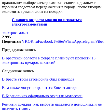
правильном выборе электросамокат станет надежным и
удобным средством передвижения в городе, позволяющим
экономить время и силы на поездки.
С какого возраста можно пользоваться
электросамокатами
электросамокат
2 995
Поделится
VK
OK.ru
Facebook
Twitter
WhatsApp
Telegram
Viber
Предыдущая запись
В Брестской области в феврале планируют провести 13
электронных ярмарок вакансий
Следующая запись
В Бресте утром автомобиль сбил пешехода
Вам также могут понравиться
Еще от автора
В Барановичах официально открыли мотосезон
Реечный домкрат: как выбрать надежного помощника и не
получить травму