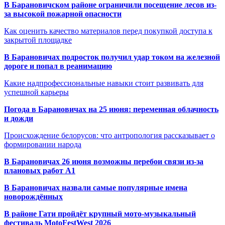
В Барановичском районе ограничили посещение лесов из-
за высокой пожарной опасности
Как оценить качество материалов перед покупкой доступа к
закрытой площадке
В Барановичах подросток получил удар током на железной
дороге и попал в реанимацию
Какие надпрофессиональные навыки стоит развивать для
успешной карьеры
Погода в Барановичах на 25 июня: переменная облачность
и дожди
Происхождение белорусов: что антропология рассказывает о
формировании народа
В Барановичах 26 июня возможны перебои связи из-за
плановых работ A1
В Барановичах назвали самые популярные имена
новорождённых
В районе Гати пройдёт крупный мото-музыкальный
фестиваль MotoFestWest 2026