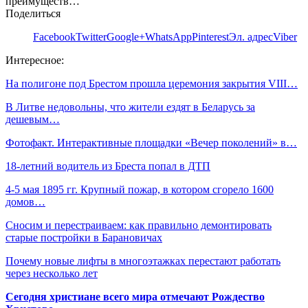
преимуществ…
Поделиться
Facebook
Twitter
Google+
WhatsApp
Pinterest
Эл. адрес
Viber
Интересное:
На полигоне под Брестом прошла церемония закрытия VIII…
В Литве недовольны, что жители ездят в Беларусь за
дешевым…
Фотофакт. Интерактивные площадки «Вечер поколений» в…
18-летний водитель из Бреста попал в ДТП
4-5 мая 1895 гг. Крупный пожар, в котором сгорело 1600
домов…
Сносим и перестраиваем: как правильно демонтировать
старые постройки в Барановичах
Почему новые лифты в многоэтажках перестают работать
через несколько лет
Сегодня христиане всего мира отмечают Рождество