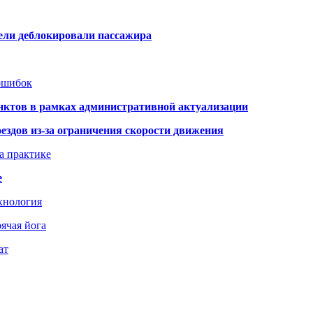
тели деблокировали пассажира
 ошибок
нктов в рамках административной актуализации
здов из-за ограничения скорости движения
а практике
е
хнология
ячая йога
ат