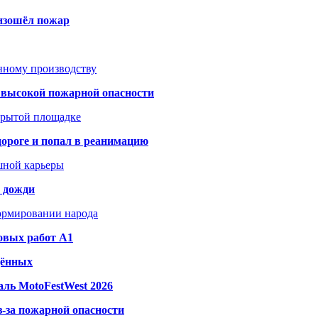
оизошёл пожар
анному производству
а высокой пожарной опасности
акрытой площадке
дороге и попал в реанимацию
шной карьеры
и дожди
формировании народа
овых работ A1
дённых
ль MotoFestWest 2026
з-за пожарной опасности