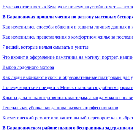
Нулевая отчетность в Беларуси: почему «пустой» отчет — это 
В Барановичах прошли учения по разгону массовых беспор
Как изменились способы общения и защиты личных данных в 
Как изменились представления о комфортном жилье за последни
7 вещей, которые нельзя смывать в унитаз
Что входит в оформление памятника на могилу: портрет, надпис
Выбор лодочного мотора
Как люди выбирают курсы и образовательные платформы для 
Почему короткие поездки в Минск становятся удобным формат
Крыша дала течь: когда звонить мастерам, а когда можно справ
Генеральная уборка: когда пора вызвать профессионалов
Косметический ремонт или капитальный переворот: как выбрат
В Барановичском районе пьяного бесправника задерживали 