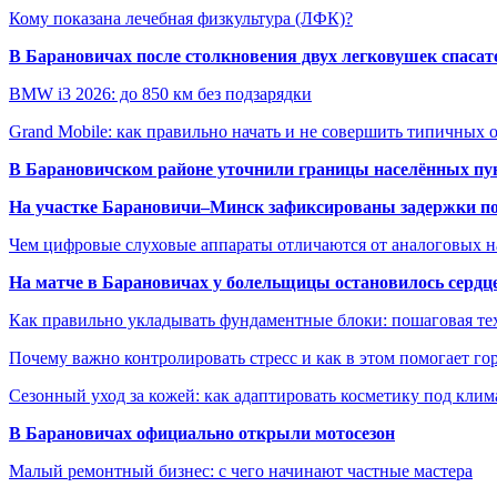
Кому показана лечебная физкультура (ЛФК)?
В Барановичах после столкновения двух легковушек спаса
BMW i3 2026: до 850 км без подзарядки
Grand Mobile: как правильно начать и не совершить типичных
В Барановичском районе уточнили границы населённых пу
На участке Барановичи–Минск зафиксированы задержки пое
Чем цифровые слуховые аппараты отличаются от аналоговых н
На матче в Барановичах у болельщицы остановилось сердц
Как правильно укладывать фундаментные блоки: пошаговая те
Почему важно контролировать стресс и как в этом помогает гор
Сезонный уход за кожей: как адаптировать косметику под клим
В Барановичах официально открыли мотосезон
Малый ремонтный бизнес: с чего начинают частные мастера