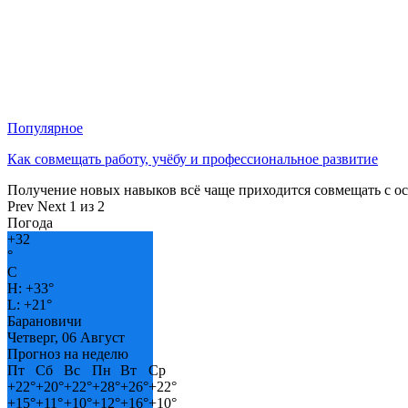
Популярное
Как совмещать работу, учёбу и профессиональное развитие
Получение новых навыков всё чаще приходится совмещать с о
Prev
Next
1 из 2
Погода
+
32
°
C
H:
+
33°
L:
+
21°
Барановичи
Четверг, 06 Август
Прогноз на неделю
Пт
Сб
Вс
Пн
Вт
Ср
+
22°
+
20°
+
22°
+
28°
+
26°
+
22°
+
15°
+
11°
+
10°
+
12°
+
16°
+
10°