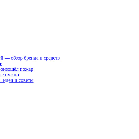
ей — обзор бренда и средств
е
произошёл пожар
 не нужно
— идеи и советы