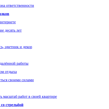
зона ответственности
ядков
интернете
е десять лет
ь, цветник и декор
удалённой работы
ом отдыха
иться своими силами
ь масштаб работ в своей квартире
со стрельбой