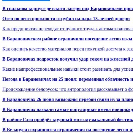
В спальном корпусе детского лагеря под Барановичами пр
Отец по неосторожности отрубил пальцы 13-летней дочери
Как предприятия переходят от ручного труда к автоматизиров
В Барановичском районе ограничили посещение лесов из-з
Как оценить качество материалов перед покупкой доступа к з
В Барановичах подросток получил удар током на железной 
Какие надпрофессиональные навыки стоит развивать для успе
Погода в Барановичах на 25 июня: переменная облачность 
Происхождение белорусов: что антропология рассказывает о 
В Барановичах 26 июня возможны перебои связи из-за план
В Барановичах назвали самые популярные имена новорож
В районе Гати пройдёт крупный мото-музыкальный фестива
В Беларуси сохраняются ограничения на посещение лесов и