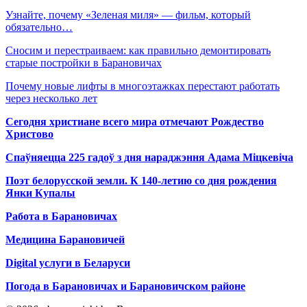
Узнайте, почему «Зеленая миля» — фильм, который
обязательно…
Сносим и перестраиваем: как правильно демонтировать
старые постройки в Барановичах
Почему новые лифты в многоэтажках перестают работать
через несколько лет
Сегодня христиане всего мира отмечают Рождество
Христово
Спаўняецца 225 гадоў з дня нараджэння Адама Міцкевіча
Поэт белорусской земли. К 140-летию со дня рождения
Янки Купалы
Работа в Барановичах
Медицина Барановичей
Digital услуги в Беларуси
Погода в Барановичах и Барановичском районе