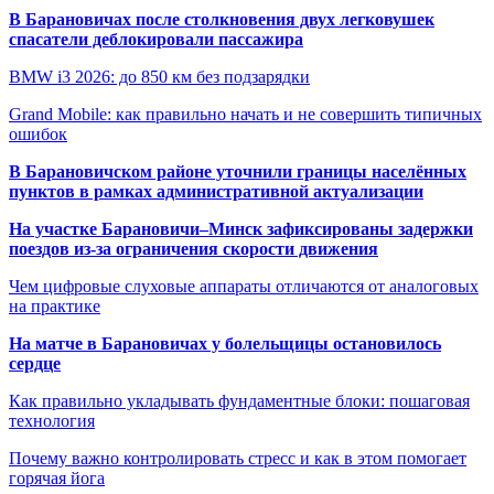
В Барановичах после столкновения двух легковушек
спасатели деблокировали пассажира
BMW i3 2026: до 850 км без подзарядки
Grand Mobile: как правильно начать и не совершить типичных
ошибок
В Барановичском районе уточнили границы населённых
пунктов в рамках административной актуализации
На участке Барановичи–Минск зафиксированы задержки
поездов из-за ограничения скорости движения
Чем цифровые слуховые аппараты отличаются от аналоговых
на практике
На матче в Барановичах у болельщицы остановилось
сердце
Как правильно укладывать фундаментные блоки: пошаговая
технология
Почему важно контролировать стресс и как в этом помогает
горячая йога