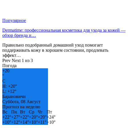
Популярное
Dermatime: профессиональная косметика для ухода за кожей —
обзор бренда и…
Правильно подобранный домашний уход помогает
поддерживать кожу в хорошем состоянии, продлевать
эффект…
Prev
Next
1 из 3
Погода
+
20
°
C
H:
+
20°
L:
+
12°
Барановичи
Суббота, 08 Август
Прогноз на неделю
Вс
Пн
Вт
Ср
Чт
Пт
+
22°
+
27°
+
22°
+
20°
+
20°
+
24°
+
10°
+
12°
+
14°
+
10°
+
11°
+
10°