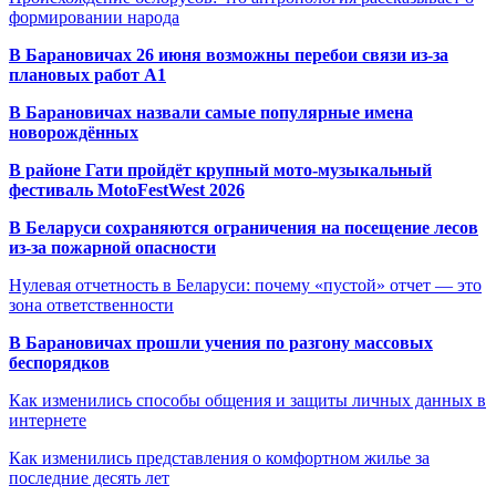
формировании народа
В Барановичах 26 июня возможны перебои связи из-за
плановых работ A1
В Барановичах назвали самые популярные имена
новорождённых
В районе Гати пройдёт крупный мото-музыкальный
фестиваль MotoFestWest 2026
В Беларуси сохраняются ограничения на посещение лесов
из-за пожарной опасности
Нулевая отчетность в Беларуси: почему «пустой» отчет — это
зона ответственности
В Барановичах прошли учения по разгону массовых
беспорядков
Как изменились способы общения и защиты личных данных в
интернете
Как изменились представления о комфортном жилье за
последние десять лет