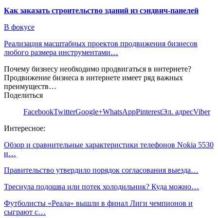
Как заказать строительство зданий из сэндвич-панелей
В фокусе
Реализация масштабных проектов продвижения бизнесов
любого размера инструментами…
Почему бизнесу необходимо продвигаться в интернете?
Продвижение бизнеса в интернете имеет ряд важных
преимуществ…
Поделиться
Facebook
Twitter
Google+
WhatsApp
Pinterest
Эл. адрес
Viber
Интересное:
Обзор и сравнительные характеристики телефонов Nokia 5530
и…
Правительство утвердило порядок согласования выезда…
Треснула подошва или потек холодильник? Куда можно…
Футболисты «Реала» вышли в финал Лиги чемпионов и
сыграют с…