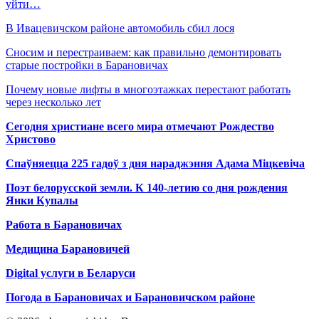
уйти…
В Ивацевичском районе автомобиль сбил лося
Сносим и перестраиваем: как правильно демонтировать
старые постройки в Барановичах
Почему новые лифты в многоэтажках перестают работать
через несколько лет
Сегодня христиане всего мира отмечают Рождество
Христово
Спаўняецца 225 гадоў з дня нараджэння Адама Міцкевіча
Поэт белорусской земли. К 140-летию со дня рождения
Янки Купалы
Работа в Барановичах
Медицина Барановичей
Digital услуги в Беларуси
Погода в Барановичах и Барановичском районе