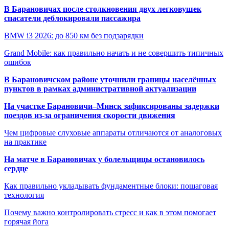
В Барановичах после столкновения двух легковушек
спасатели деблокировали пассажира
BMW i3 2026: до 850 км без подзарядки
Grand Mobile: как правильно начать и не совершить типичных
ошибок
В Барановичском районе уточнили границы населённых
пунктов в рамках административной актуализации
На участке Барановичи–Минск зафиксированы задержки
поездов из-за ограничения скорости движения
Чем цифровые слуховые аппараты отличаются от аналоговых
на практике
На матче в Барановичах у болельщицы остановилось
сердце
Как правильно укладывать фундаментные блоки: пошаговая
технология
Почему важно контролировать стресс и как в этом помогает
горячая йога