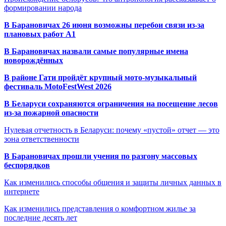
формировании народа
В Барановичах 26 июня возможны перебои связи из-за
плановых работ A1
В Барановичах назвали самые популярные имена
новорождённых
В районе Гати пройдёт крупный мото-музыкальный
фестиваль MotoFestWest 2026
В Беларуси сохраняются ограничения на посещение лесов
из-за пожарной опасности
Нулевая отчетность в Беларуси: почему «пустой» отчет — это
зона ответственности
В Барановичах прошли учения по разгону массовых
беспорядков
Как изменились способы общения и защиты личных данных в
интернете
Как изменились представления о комфортном жилье за
последние десять лет