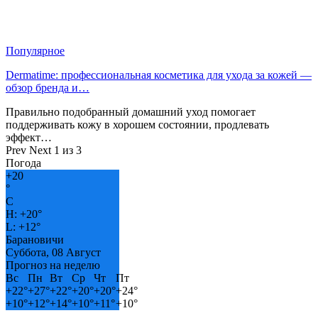
Популярное
Dermatime: профессиональная косметика для ухода за кожей —
обзор бренда и…
Правильно подобранный домашний уход помогает
поддерживать кожу в хорошем состоянии, продлевать
эффект…
Prev
Next
1 из 3
Погода
+
20
°
C
H:
+
20°
L:
+
12°
Барановичи
Суббота, 08 Август
Прогноз на неделю
Вс
Пн
Вт
Ср
Чт
Пт
+
22°
+
27°
+
22°
+
20°
+
20°
+
24°
+
10°
+
12°
+
14°
+
10°
+
11°
+
10°